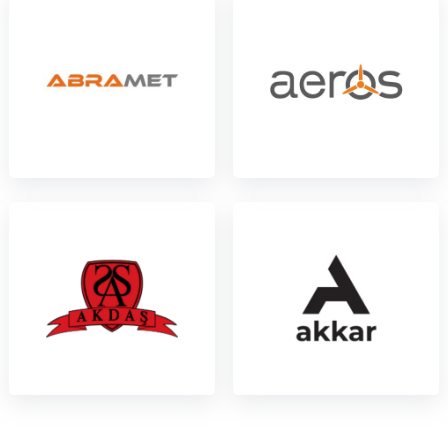
Deniz Platformları
12
Pil ve Güç Sistemleri
7
Yazılım ve Teknoloji
31
Askeri Ekipman
47
Elektronik
15