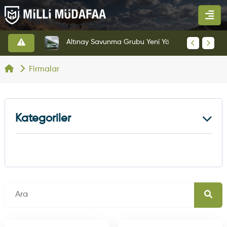
HAVELSAN’dan Azerbaycan Hava Kuvvetlerine Kritik Komuta Kontrol Sistemi İhracatı
Altınay Savunma Grubu Yeni Yönetim Yapısına Geçti
Firmalar
Kategoriler
Kara Platformları
5
Hava Platformu
7