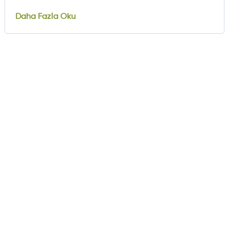
zamanda envantere girmeye hazırlanıyor.
Daha Fazla Oku