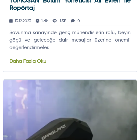
TÜMOSAN Bölüm Yöneticisi Ali Evren Ile
Ropörtaj
13.12.2023
1 dk
1.5B
0
Savunma sanayinde genç mühendislerin rolü, beyin
göçü ve geleceğe dair mesajlar üzerine önemli
değerlendirmeler.
Daha Fazla Oku