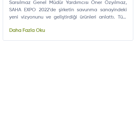
Sarsılmaz Genel Müdür Yardımcısı Öner Özyılmaz,
SAHA EXPO 2022’de şirketin savunma sanayindeki
yeni vizyonunu ve geliştirdiği ürünleri anlattı. Türk
mühendisliğinin ürünü olan SARBOT silahlı robot
Daha Fazla Oku
sistemi ile Atak helikopteri için üretilen 20 mm burun
topunu tanıtan Özyılmaz, Sarsılmaz’ın 150 yılı aşan
yolculuğunu ve gelecekte robotik silah sistemlerine
odaklanma hedefini paylaştı.