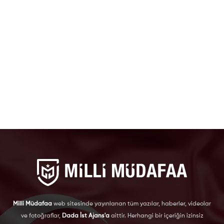
Milli Müdafaa
web sitesinde yayınlanan tüm yazılar, haberler, videolar
ve fotoğraflar,
Dada İst Ajans'a
aittir. Herhangi bir içeriğin izinsiz