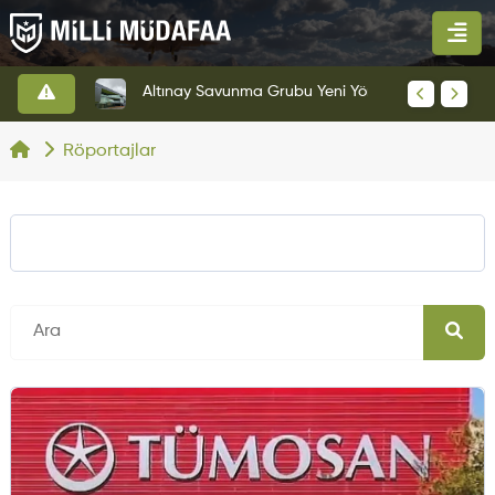
HAVELSAN’dan Azerbaycan Hava Kuvvetlerine Kritik Komuta Kontrol Sistemi İhracatı
Altınay Savunma Grubu Yeni Yönetim Yapısına Geçti
Röportajlar