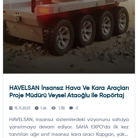
HAVELSAN İnsansız Hava Ve Kara Araçları
Proje Müdürü Veysel Ataoğlu Ile Ropörtaj
15.11.2023
1 dk
1.3B
0
HAVELSAN, insansız sistemlerdeki vizyonunu sahaya
yansıtmaya devam ediyor. SAHA EXPO’da ilk kez
tanıtılan ağır sınıf insansız kara aracı Kapgan, yakın