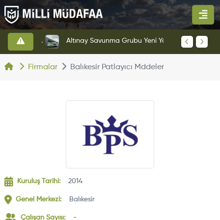
HAVELSAN’dan Azerbaycan Hava Kuvvetlerine Kritik Komuta Kontrol Sistemi İhracatı
Altınay Savunma Grubu Yeni Yönetim Yapısına Geçti
Firmalar
Balıkesir Patlayıcı Mddeler
Kuruluş Tarihi:
2014
Genel Merkezi:
Balıkesir
Çalışan Sayısı:
-