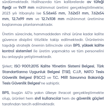
sürdürmektedir. Halihazırda tüm kalibrelerde
av tüfeği
fişeği
ve
9x19 mm
mühimmat üretimi gerçekleştirilmekte;
2023 yılı itibarıyla ise
5.56x45 mm
,
7.62x51 mm
,
7.62x54
mm
,
12.7x99 mm
ve
12.7x108 mm
mühimmat üretimine
başlanması planlanmaktadır.
Üretim sürecinde, hammaddeden nihai ürüne kadar kalite
güvence disiplini titizlikle takip edilmektedir. Ürünlerinin
taşıdığı stratejik önemin bilincinde olan
BPS
,
yüksek kalite
kontrol sistemleri
ile üretim yapmakta ve tüm personelini
bu anlayışla yetiştirmektedir.
Şirket;
ISO 9001:2015 Kalite Yönetim Sistemi Belgesi
,
Türk
Standartlarına Uygunluk Belgesi (TSE)
,
C.I.P.
,
NATO Tesis
Güvenlik Belgesi (FSCC)
ve
T.C. Millî Savunma Bakanlığı
Tesis Güvenlik Belgesi
’ne sahiptir.
BPS
, bugün 40’a yakın ülkeye ihracat gerçekleştirmekte
olup, ürünleri hem
sivil kullanıcılar
hem de
güvenlik güçleri
tarafından tercih edilmektedir.