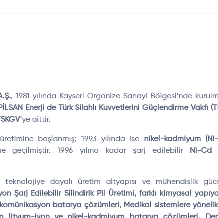
.Ş.
, 1981 yılında Kayseri Organize Sanayi Bölgesi’nde kurul
İLSAN Enerji de Türk Silahlı Kuvvetlerini Güçlendirme Vakfı (
TSKGV
’ye aittir.
n üretimine başlanmış; 1993 yılında ise
nikel-kadmiyum (Ni
ine geçilmiştir. 1996 yılına kadar şarj edilebilir
Ni-Cd
p
ri teknolojiye dayalı üretim altyapısı ve mühendislik gü
 Şarj Edilebilir Silindirik Pil Üretimi, farklı kimyasal yapıya 
lekomünikasyon batarya çözümleri, Medikal sistemlere yönelik
in lityum-iyon ve nikel-kadmiyum batarya çözümleri, Den