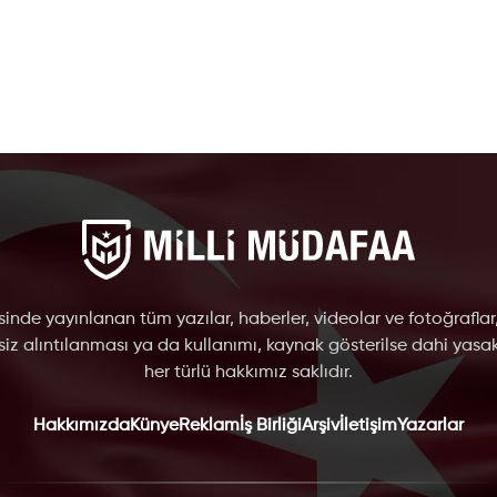
inde yayınlanan tüm yazılar, haberler, videolar ve fotoğraflar
nsiz alıntılanması ya da kullanımı, kaynak gösterilse dahi yasakt
her türlü hakkımız saklıdır.
Hakkımızda
Künye
Reklam
İş Birliği
Arşiv
İletişim
Yazarlar