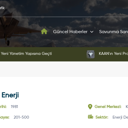
fik
Güncel Haberler
Savunma San
ni Yönetim Yapısına Geçti
KAAN'ın Yeni Proto
 Enerji
ihi:
1981
Genel Merkezi:
K
ayısı:
201-500
Sektör:
Enerji 