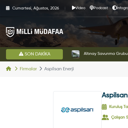
Cumartesi, Ağustos, 2026
Video
Podcast
İnfogra
HAVELSAN’dan Azerbaycan Hava Kuvvetlerine Kritik Komuta Kontrol Sistemi İhracatı
Altınay Savunma Grubu Ye
SON DAKİKA
Firmalar
Aspilsan Enerji
Aspilsan
Kuruluş Tar
Çalışan S