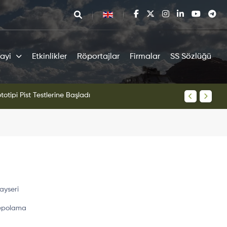
ayi
Etkinlikler
Röportajlar
Firmalar
SS Sözlüğü
tipi Pist Testlerine Başladı
KAAN Sav
ayseri
Depolama