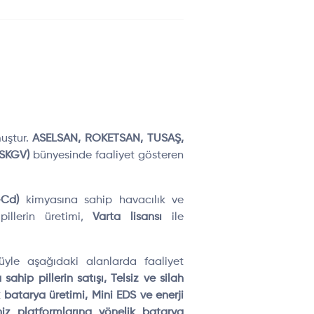
muştur.
ASELSAN, ROKETSAN, TUSAŞ,
TSKGV)
bünyesinde faaliyet gösteren
-Cd)
kimyasına sahip havacılık ve
illerin üretimi,
Varta lisansı
ile
cüyle aşağıdaki alanlarda faaliyet
sahip pillerin satışı, Telsiz ve silah
 batarya üretimi, Mini EDS ve enerji
iz platformlarına yönelik batarya