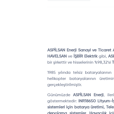
ASPİLSAN Enerji Sanayi ve Ticaret A
HAVELSAN
ve
İŞBİR Elektrik
gibi,
ASP
bir şirkettir ve hisselerinin %98,32’si
1985 yılında telsiz bataryalarını
helikopter bataryalarının üretim
gerçekleştirilmiştir.
Günümüzde
ASPİLSAN Enerji
, ile
göstermektedir:
INR18650 Lityum-İyon
sistemleri için batarya üretimi, Te
depolama sistemler, Havacılık iç