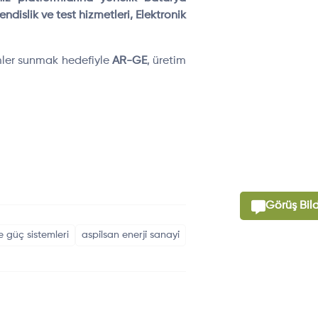
dislik ve test hizmetleri, Elektronik
zümler sunmak hedefiyle
AR-GE
, üretim
Görüş Bild
ve güç sistemleri
aspi̇lsan enerji̇ sanayi̇