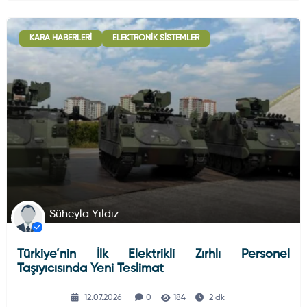
KARA HABERLERI
ELEKTRONIK SISTEMLER
Süheyla Yıldız
Türkiye’nin İlk Elektrikli Zırhlı Personel
Taşıyıcısında Yeni Teslimat
12.07.2026
0
184
2 dk