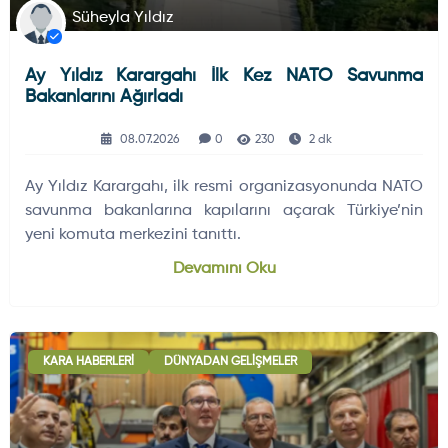
Süheyla Yıldız
Ay Yıldız Karargahı İlk Kez NATO Savunma
Bakanlarını Ağırladı
08.07.2026
0
230
2 dk
Ay Yıldız Karargahı, ilk resmi organizasyonunda NATO
savunma bakanlarına kapılarını açarak Türkiye’nin
yeni komuta merkezini tanıttı.
Devamını Oku
KARA HABERLERI
DÜNYADAN GELIŞMELER