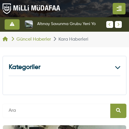
HAVELSAN’dan Azerbaycan Hava Kuvvetlerine Kritik Komuta Kontrol Sistemi İhracatı
Altınay Savunma Grubu Yeni Yönetim Yapısına Geçti
Güncel Haberler
Kara Haberleri
Kategoriler
Kara Haberleri
374
Hava Haberleri
630