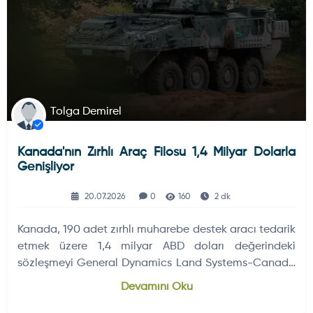
Tolga Demirel
Kanada'nın Zırhlı Araç Filosu 1,4 Milyar Dolarla
Genişliyor
20.07.2026
0
160
2 dk
Kanada, 190 adet zırhlı muharebe destek aracı tedarik
etmek üzere 1,4 milyar ABD doları değerindeki
sözleşmeyi General Dynamics Land Systems-Canada
ile imzaladı.
Devamını Oku