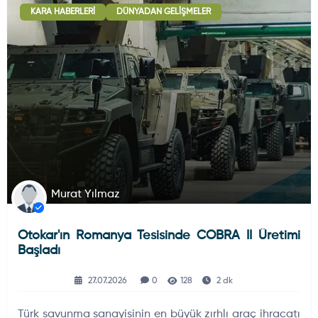
KARA HABERLERI
DÜNYADAN GELIŞMELER
Deniz Haberleri
223
Uydu ve Uzay Haberi
44
Silah ve Mühimmatlar
231
Murat Yılmaz
Otokar'ın Romanya Tesisinde COBRA II Üretimi
Füze ve Roketler
226
Başladı
27.07.2026
0
128
2 dk
Elektronik Sistemler
537
Türk savunma sanayisinin en büyük zırhlı araç ihracatı