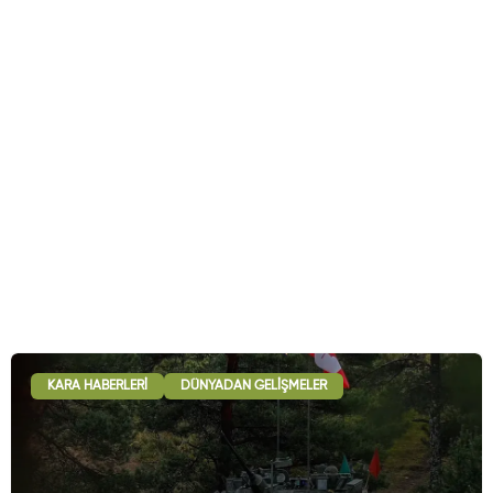
KARA HABERLERI
DÜNYADAN GELIŞMELER