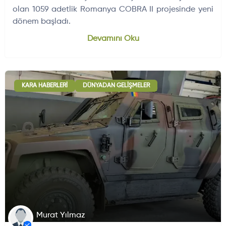
olan 1059 adetlik Romanya COBRA II projesinde yeni
dönem başladı.
Dünyadan Gelişmeler
704
Devamını Oku
KARA HABERLERI
DÜNYADAN GELIŞMELER
Murat Yılmaz