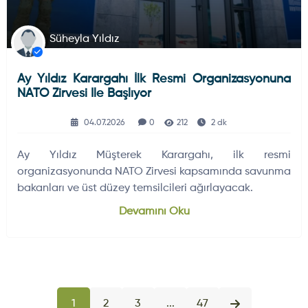
Süheyla Yıldız
Ay Yıldız Karargahı İlk Resmi Organizasyonuna
NATO Zirvesi Ile Başlıyor
04.07.2026
0
212
2 dk
Ay Yıldız Müşterek Karargahı, ilk resmi
organizasyonunda NATO Zirvesi kapsamında savunma
bakanları ve üst düzey temsilcileri ağırlayacak.
Devamını Oku
1
2
3
...
47