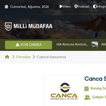
Cumartesi, Ağustos, 2026
Video
Podcast
İnfogra
HAVELSAN’dan Azerbaycan Hava Kuvvetlerine Kritik Komuta Kontrol Sistemi İhracatı
Altınay Savunma Grubu Ye
SON DAKİKA
Firmalar
Canca Savunma
Canca 
Kuruluş Tar
Çalışan S