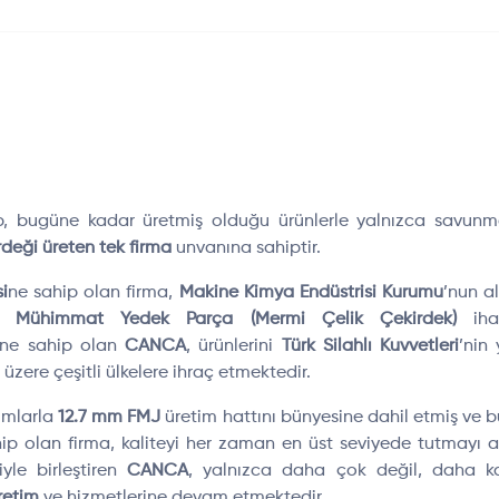
up, bugüne kadar üretmiş olduğu ürünlerle yalnızca savun
deği üreten tek firma
unvanına sahiptir.
i
ne sahip olan firma,
Makine Kimya Endüstrisi Kurumu
’nun a
ri Mühimmat Yedek Parça (Mermi Çelik Çekirdek)
ihal
ne sahip olan
CANCA
, ürünlerini
Türk Silahlı Kuvvetleri
’nin
zere çeşitli ülkelere ihraç etmektedir.
rımlarla
12.7 mm FMJ
üretim hattını bünyesine dahil etmiş ve b
hip olan firma, kaliteyi her zaman en üst seviyede tutmayı 
iyle birleştiren
CANCA
, yalnızca daha çok değil, daha kali
retim
ve hizmetlerine devam etmektedir.