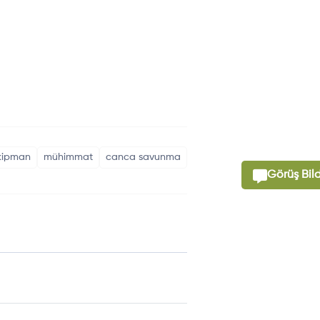
ekipman
mühimmat
canca savunma
Görüş Bild