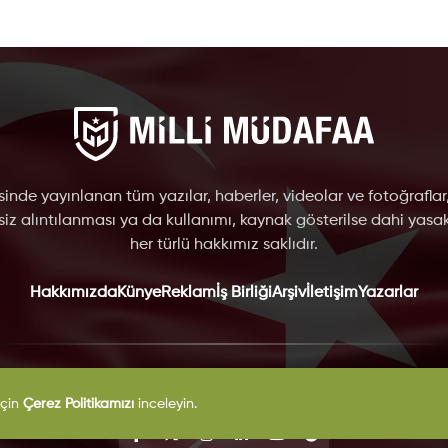
inde yayınlanan tüm yazılar, haberler, videolar ve fotoğraflar
nsiz alıntılanması ya da kullanımı, kaynak gösterilse dahi yasakt
her türlü hakkımız saklıdır.
Hakkımızda
Künye
Reklam
İş Birliği
Arşiv
İletişim
Yazarlar
VKK
Çerez Politikası
Gizlilik Politikası
Kullanım Şartları
Yayın İlkel
için
Çerez Politikamızı
inceleyin.