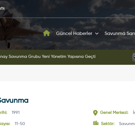
fik
Güncel Haberler
Savunma San
ni Yönetim Yapısına Geçti
KAAN'ın Yeni Proto
Savunma
ihi:
1991
Genel Merkezi:
İ
ayısı:
11-50
Sektör:
Savunm