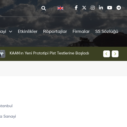
ayi
Etkinlikler
Röportajlar
Firmalar
SS Sözlüğü
tipi Pist Testlerine Başladı
KAAN Sav
stanbul
a Sanayi