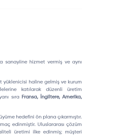
ma sanayiine hizmet vermiş ve aynı
lt yüklenicisi haline gelmiş ve kurum
elerine katılarak düzenli üretim
 yanı sıra
Fransa, İngiltere, Amerika,
üyüme hedefini ön plana çıkarmıştır.
amaç edinmiştir. Uluslararası çözüm
teli üretimi ilke edinmiş; müşteri