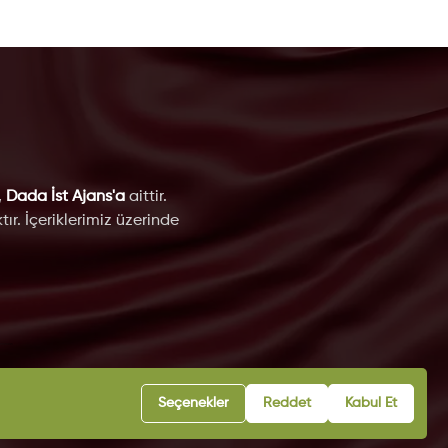
,
Dada İst Ajans'a
aittir.
ır. İçeriklerimiz üzerinde
eri
Seçenekler
Reddet
Kabul Et