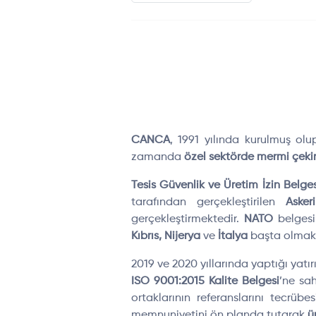
CANCA
, 1991 yılında kurulmuş ol
zamanda
özel sektörde mermi çekir
Tesis Güvenlik ve Üretim İzin Belges
tarafından gerçekleştirilen
Aske
gerçekleştirmektedir.
NATO
belgesi
Kıbrıs, Nijerya
ve
İtalya
başta olmak ü
2019 ve 2020 yıllarında yaptığı yatı
ISO 9001:2015 Kalite Belgesi
’ne sa
ortaklarının referanslarını tecrübes
memnuniyetini ön planda tutarak
ü