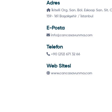
Adres
İkitelli Org. San. Böl. Eskoop San. Sit.
159- 161 Başakşehir / İstanbul
E-Posta
info@cancasavunma.com
Telefon
+90 (212) 671 32 66
Web Sitesi
www.cancasavunma.com