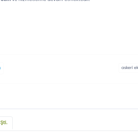
askeri 
Şti.