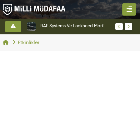
BAE Systems Ve Lockheed Martin'den Blizzard Çok Görevli İHA
Anduril'in Ohio Tesisinden İlk YFQ-44A Fury Çıktı
Etkinlikler