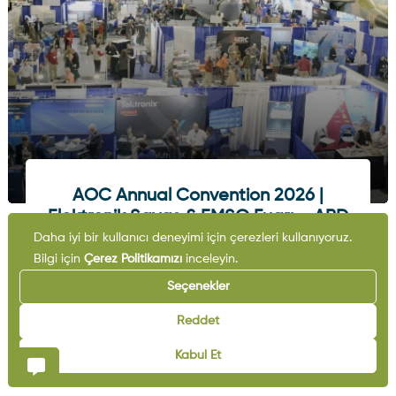
AOC Annual Convention 2026 |
Elektronik Savaş & EMSO Fuarı – ABD
Daha iyi bir kullanıcı deneyimi için çerezleri kullanıyoruz.
08.12.2026
Maryland
Bilgi için
Çerez Politikamızı
inceleyin.
Etkinliği Gör
Seçenekler
Reddet
Kabul Et