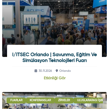
I/ITSEC Orlando | Savunma, Eğitim Ve
Simülasyon Teknolojileri Fuarı
30.11.2026
Orlando
Etkinliği Gör
FUARLAR
KONFERANSLAR
ZIRVELER
ULUSLARARASI İŞBIRLI