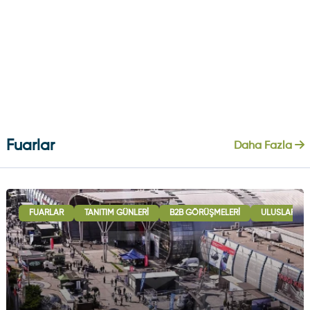
Fuarlar
Daha Fazla
FUARLAR
TANITIM GÜNLERI
B2B GÖRÜŞMELERI
ULUSLARARAS