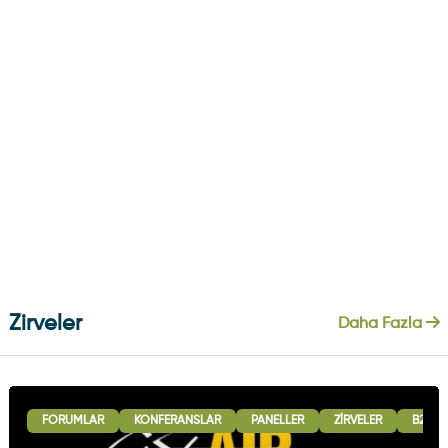
Zirveler
Daha Fazla
FORUMLAR
KONFERANSLAR
PANELLER
ZIRVELER
B2B G