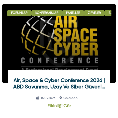
FORUMLAR
KONFERANSLAR
PANELLER
ZIRVELER
B2B G
Air, Space & Cyber Conference 2026 |
ABD Savunma, Uzay Ve Siber Güvenlik
Etkinliği
14.09.2026
Colorado
Etkinliği Gör