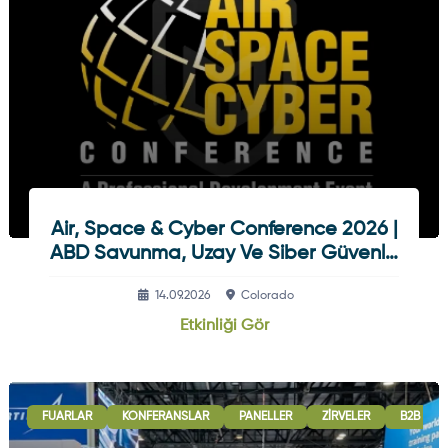
Air, Space & Cyber Conference 2026 |
ABD Savunma, Uzay Ve Siber Güvenlik
Etkinliği
14.09.2026
Colorado
Etkinliği Gör
FUARLAR
KONFERANSLAR
PANELLER
ZIRVELER
B2B GÖR