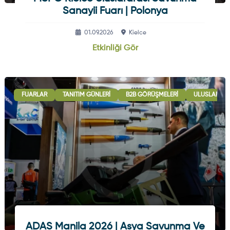
Sanayii Fuarı | Polonya
01.09.2026
Kielce
Etkinliği Gör
FUARLAR
TANITIM GÜNLERI
B2B GÖRÜŞMELERI
ULUSLARARAS
ADAS Manila 2026 | Asya Savunma Ve