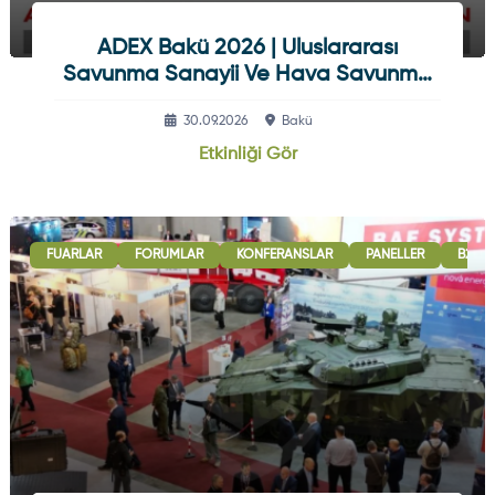
ADEX Bakü 2026 | Uluslararası
Savunma Sanayii Ve Hava Savunma
Sistemleri Fuarı
30.09.2026
Bakü
Etkinliği Gör
FUARLAR
FORUMLAR
KONFERANSLAR
PANELLER
B2B G