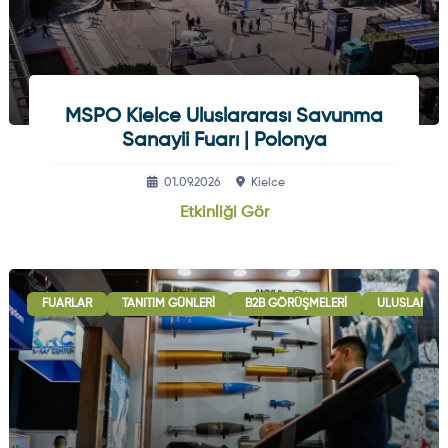
MSPO Kielce Uluslararası Savunma
Sanayii Fuarı | Polonya
01.09.2026
Kielce
Etkinliği Gör
FUARLAR
TANITIM GÜNLERI
B2B GÖRÜŞMELERI
ULUSLARARAS