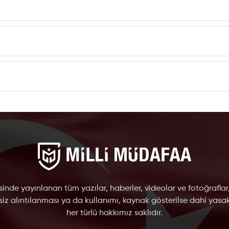
inde yayınlanan tüm yazılar, haberler, videolar ve fotoğraflar
nsiz alıntılanması ya da kullanımı, kaynak gösterilse dahi yasakt
her türlü hakkımız saklıdır.