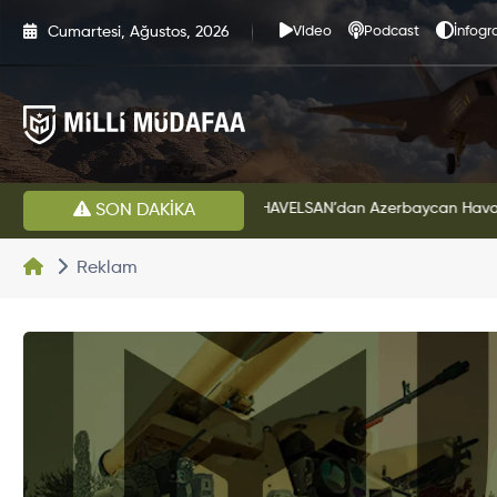
Cumartesi, Ağustos, 2026
Video
Podcast
İnfogra
HAVELSAN’dan Azerbaycan Hava Kuvvetlerine Kritik Komuta Kontrol Sistemi İhracatı
Altınay Savunma Grubu 
SON DAKİKA
Reklam