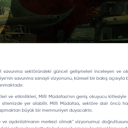
l savunma sektöründeki güncel gelişmeleri inceleyen ve ok
iye'nin savunma sanayii vizyonunu, küresel bir bakış açısıyla bi
sunmaktadır.
tleri ve etkinlikleri, Milli Müdafaa'nın geniş okuyucu kitlesiy
itemizde yer alabilir. Milli Müdafaa, sektöre dair öncü haber
ği yapmaktan büyük bir memnuniyet duyacaktır.
 ve aydınlatmanın merkezi olmak" vizyonumuz doğrultusunda,