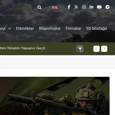
ayi
Etkinlikler
Röportajlar
Firmalar
SS Sözlüğü
totipi Pist Testlerine Başladı
KAAN S