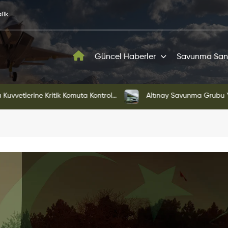
fik
Güncel Haberler
Savunma San
Yeni Yönetim Yapısına Geçti
KAAN'ın Yeni Pro