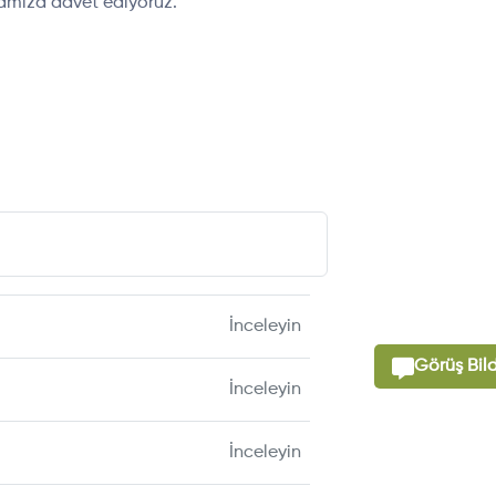
famıza davet ediyoruz.
İnceleyin
Görüş Bild
İnceleyin
İnceleyin