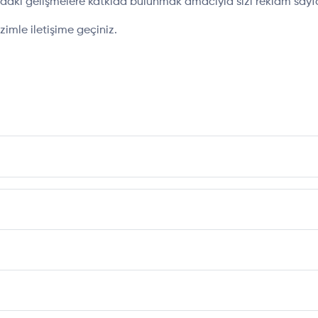
ndaki gelişmelere katkıda bulunmak amacıyla sizi reklam say
izimle iletişime geçiniz.