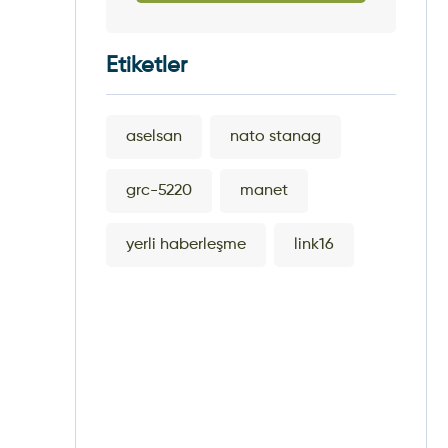
Etiketler
aselsan
nato stanag
grc-5220
manet
yerli haberleşme
link16