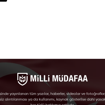
inde yayınlanan tüm yazılar, haberler, videolar ve fotoğraflar
nsiz alıntılanması ya da kullanımı, kaynak gösterilse dahi yasakt