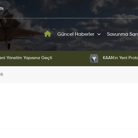
fik
Güncel Haberler
Savunma San
ni Yönetim Yapısına Geçti
KAAN'ın Yeni Proto
ek