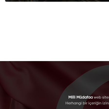
Milli Müdafaa
web sites
Herhangi bir içeriğin izi