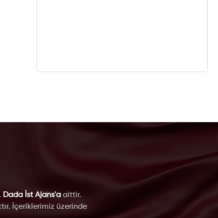
,
Dada İst Ajans'a
aittir.
ır. İçeriklerimiz üzerinde