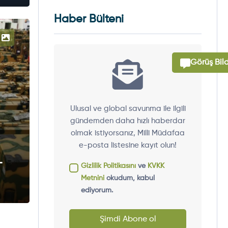
Haber Bülteni
Görüş Bild
Ulusal ve global savunma ile ilgili
gündemden daha hızlı haberdar
olmak istiyorsanız, Milli Müdafaa
e-posta listesine kayıt olun!
-
Gizlilik Politikasını
ve
KVKK
Metnini
okudum, kabul
ediyorum.
Şimdi Abone ol