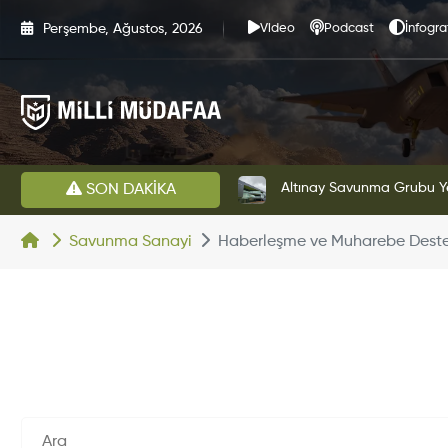
Perşembe, Ağustos, 2026
Video
Podcast
İnfogra
HAVELSAN’dan Azerbaycan Hava Kuvvetlerine Kritik Komuta Kontrol Sistemi İhracatı
Altınay Savunma Grubu Ye
SON DAKİKA
Savunma Sanayi
Haberleşme ve Muharebe Dest