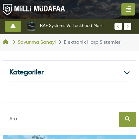
KAAN Savaş Uçağı Ön Uçuş Taksi Testini Başarıyla Tamamladı
BAE Systems Ve Lockheed Martin'den Blizzard Çok Görevli İHA
Savunma Sanayi
Elektronik Harp Sistemleri
Kategoriler
Kara
Deniz
Elektronik
Elektronik
Harp
Harp
Hava
Taktik Sinyal
Elektronik
Karıştırıcı