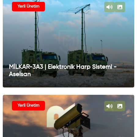
Harp
Sist.
Yerli Üretim
Elektronik
Harp Test
Altyapıları
MİLKAR-3A3 | Elektronik Harp Sistemi -
Aselsan
Yerli Üretim