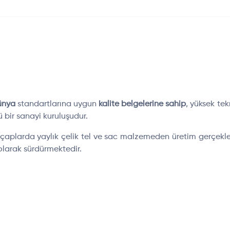
ünya
standartlarına uygun
kalite belgelerine sahip
, yüksek te
bir sanayi kuruluşudur.
ı çaplarda yaylık çelik tel ve sac malzemeden üretim gerçekleş
larak sürdürmektedir.