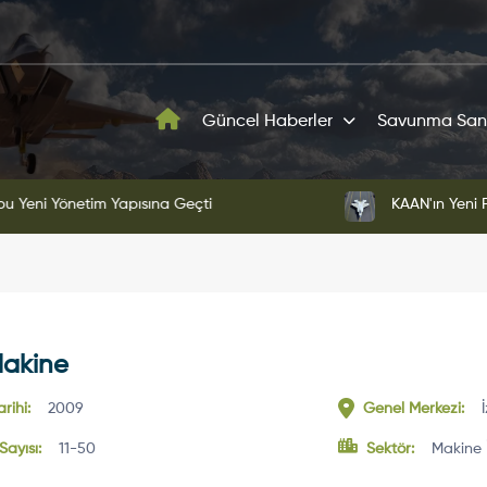
Güncel Haberler
Savunma San
ni Yönetim Yapısına Geçti
KAAN'ın Yeni Proto
Makine
rihi:
2009
Genel Merkezi:
Sayısı:
11-50
Sektör:
Makine 