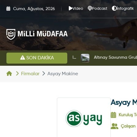
Cuma, Ağustos, 2026
Video
Podcast
İnfografik
HAVELSAN’dan Azerbaycan Hava Kuvvetlerine Kritik Komuta Kontrol Sistemi İhracatı
Altınay Savunma Grubu Ye
SON DAKİKA
Firmalar
Asyay Makine
Asyay 
Kuruluş Ta
Çalışan 