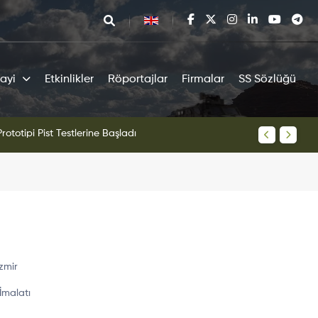
ayi
Etkinlikler
Röportajlar
Firmalar
SS Sözlüğü
tipi Pist Testlerine Başladı
KAAN Sav
İzmir
İmalatı