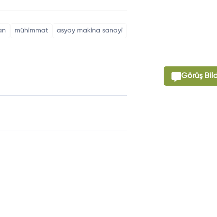
an
mühimmat
asyay maki̇na sanayi̇
Görüş Bild