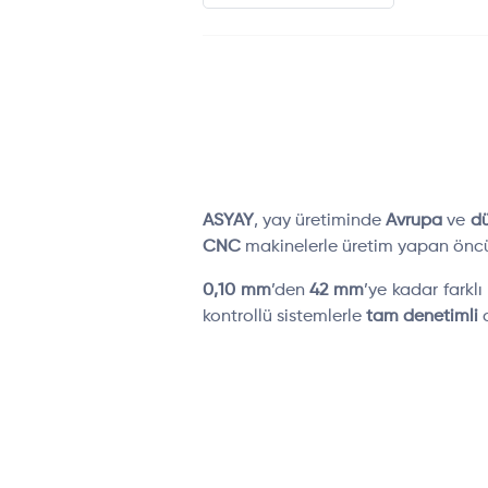
ASYAY
, yay üretiminde
Avrupa
ve
d
CNC
makinelerle üretim yapan öncü 
0,10 mm
’den
42 mm
’ye kadar farkl
kontrollü sistemlerle
tam denetimli
o