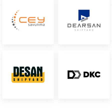
Deniz Platformları
12
Pil ve Güç Sistemleri
7
Yazılım ve Teknoloji
31
Askeri Ekipman
47
Elektronik
15