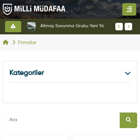
HAVELSAN’dan Azerbaycan Hava Kuvvetlerine Kritik Komuta Kontrol Sistemi İhracatı
Altınay Savunma Grubu Yeni Yönetim Yapısına Geçti
Firmalar
Kategoriler
Kara Platformları
5
Hava Platformu
7