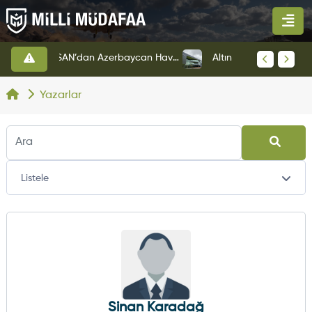
HAVELSAN’dan Azerbaycan Hava Kuvvetlerine Kritik Komuta Kontrol Sistemi İhracatı
Altınay Savunma Grubu Yeni Yönetim Yapısına Geçti
Yazarlar
Listele
Sinan Karadağ