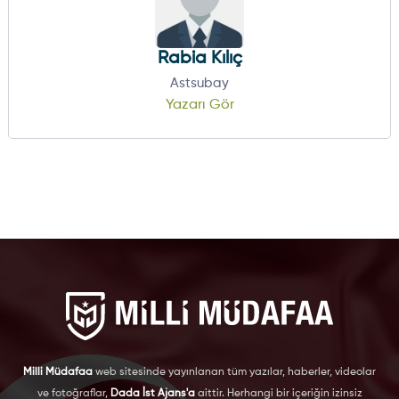
Rabia Kılıç
Astsubay
Yazarı Gör
Milli Müdafaa
web sitesinde yayınlanan tüm yazılar, haberler, videolar
ve fotoğraflar,
Dada İst Ajans'a
aittir. Herhangi bir içeriğin izinsiz