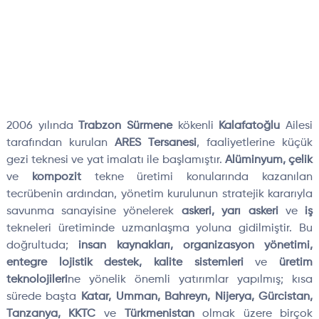
2006 yılında
Trabzon Sürmene
kökenli
Kalafatoğlu
Ailesi
tarafından kurulan
ARES Tersanesi
, faaliyetlerine küçük
gezi teknesi ve yat imalatı ile başlamıştır.
Alüminyum, çelik
ve
kompozit
tekne üretimi konularında kazanılan
tecrübenin ardından, yönetim kurulunun stratejik kararıyla
savunma sanayisine yönelerek
askeri, yarı askeri
ve
iş
tekneleri üretiminde uzmanlaşma yoluna gidilmiştir. Bu
doğrultuda;
insan kaynakları, organizasyon yönetimi,
entegre lojistik destek, kalite sistemleri
ve
üretim
teknolojileri
ne yönelik önemli yatırımlar yapılmış; kısa
sürede başta
Katar, Umman, Bahreyn, Nijerya, Gürcistan,
Tanzanya, KKTC
ve
Türkmenistan
olmak üzere birçok