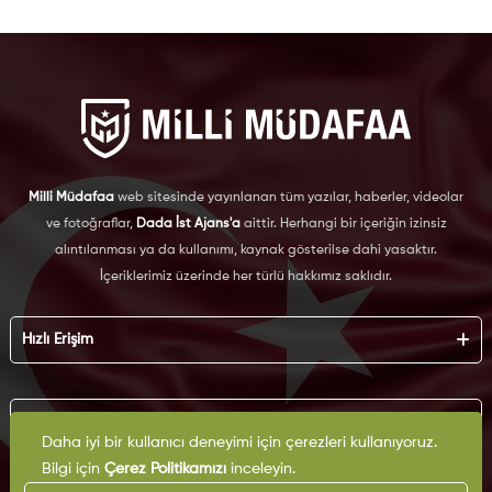
Milli Müdafaa
web sitesinde yayınlanan tüm yazılar, haberler, videolar
ve fotoğraflar,
Dada İst Ajans'a
aittir. Herhangi bir içeriğin izinsiz
alıntılanması ya da kullanımı, kaynak gösterilse dahi yasaktır.
İçeriklerimiz üzerinde her türlü hakkımız saklıdır.
Hızlı Erişim
Hakkımızda
Künye
Kurumsal
Reklam
Daha iyi bir kullanıcı deneyimi için çerezleri kullanıyoruz.
İş Birliği
Bilgi için
Çerez Politikamızı
inceleyin.
KVKK
Arşiv