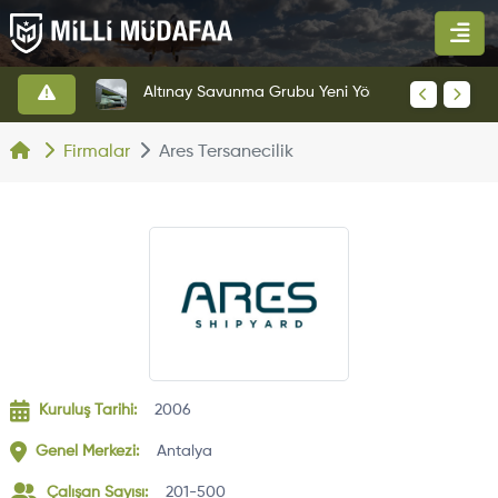
HAVELSAN’dan Azerbaycan Hava Kuvvetlerine Kritik Komuta Kontrol Sistemi İhracatı
Altınay Savunma Grubu Yeni Yönetim Yapısına Geçti
Firmalar
Ares Tersanecilik
Kuruluş Tarihi:
2006
Genel Merkezi:
Antalya
Çalışan Sayısı:
201-500