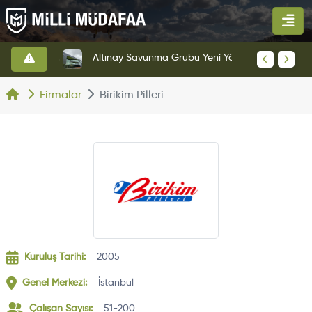
HAVELSAN’dan Azerbaycan Hava Kuvvetlerine Kritik Komuta Kontrol Sistemi İhracatı
Altınay Savunma Grubu Yeni Yönetim Yapısına Geçti
Firmalar
Birikim Pilleri
Kuruluş Tarihi:
2005
Genel Merkezi:
İstanbul
Çalışan Sayısı:
51-200