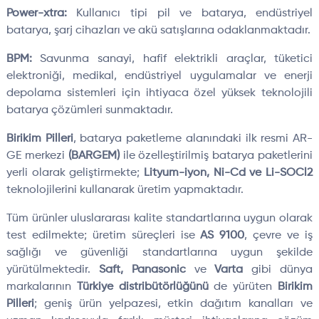
Power-xtra:
Kullanıcı tipi pil ve batarya, endüstriyel
batarya, şarj cihazları ve akü satışlarına odaklanmaktadır.
BPM:
Savunma sanayi, hafif elektrikli araçlar, tüketici
elektroniği, medikal, endüstriyel uygulamalar ve enerji
depolama sistemleri için ihtiyaca özel yüksek teknolojili
batarya çözümleri sunmaktadır.
Birikim Pilleri
, batarya paketleme alanındaki ilk resmi AR-
GE merkezi
(BARGEM)
ile özelleştirilmiş batarya paketlerini
yerli olarak geliştirmekte;
Lityum-iyon, Ni-Cd ve Li-SOCl2
teknolojilerini kullanarak üretim yapmaktadır.
Tüm ürünler uluslararası kalite standartlarına uygun olarak
test edilmekte; üretim süreçleri ise
AS 9100
, çevre ve iş
sağlığı ve güvenliği standartlarına uygun şekilde
yürütülmektedir.
Saft, Panasonic
ve
Varta
gibi dünya
markalarının
Türkiye distribütörlüğünü
de yürüten
Birikim
Pilleri
; geniş ürün yelpazesi, etkin dağıtım kanalları ve