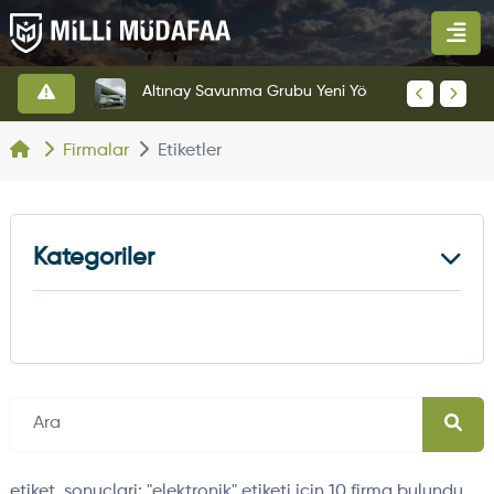
HAVELSAN’dan Azerbaycan Hava Kuvvetlerine Kritik Komuta Kontrol Sistemi İhracatı
Altınay Savunma Grubu Yeni Yönetim Yapısına Geçti
Firmalar
Etiketler
Kategoriler
Kara Platformları
5
Hava Platformu
7
etiket_sonuclari: "elektronik" etiketi için 10 firma bulundu