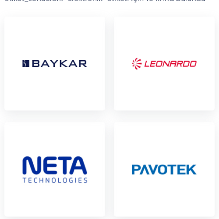
Deniz Platformları
12
Pil ve Güç Sistemleri
7
Yazılım ve Teknoloji
31
Askeri Ekipman
47
Elektronik
15