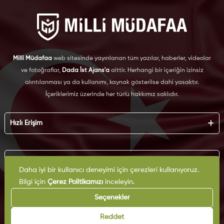
Milli Müdafaa
web sitesinde yayınlanan tüm yazılar, haberler, videolar
ve fotoğraflar,
Dada İst Ajans'a
aittir. Herhangi bir içeriğin izinsiz
alıntılanması ya da kullanımı, kaynak gösterilse dahi yasaktır.
İçeriklerimiz üzerinde her türlü hakkımız saklıdır.
Hızlı Erişim
Hakkımızda
Künye
Kurumsal
Reklam
Daha iyi bir kullanıcı deneyimi için çerezleri kullanıyoruz.
İş Birliği
Bilgi için
Çerez Politikamızı
inceleyin.
KVKK
Arşiv
Çerez Politikası
Seçenekler
İletişim
Gizlilik Politikası
Yazarlar
Kullanım Şartları
Reddet