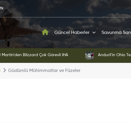
fik
Güncel Haberler
Savunma San
Martin'den Blizzard Çok Görevli İHA
Anduril'in Ohio Te
i
Güdümlü Mühimmatlar ve Füzeler