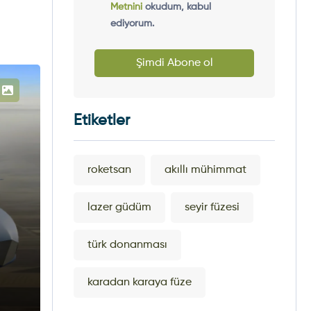
Metnini
okudum, kabul
ediyorum.
Şimdi Abone ol
Etiketler
roketsan
akıllı mühimmat
lazer güdüm
seyir füzesi
türk donanması
karadan karaya füze