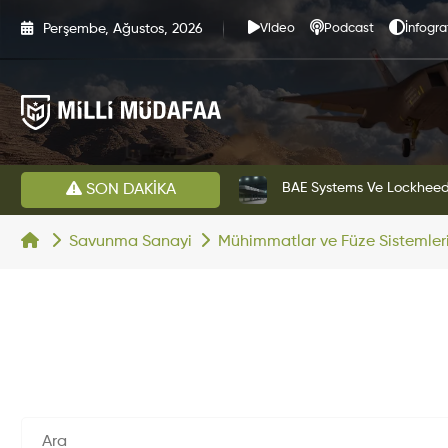
Perşembe, Ağustos, 2026
Video
Podcast
İnfogra
estini Başarıyla Tamamladı
BAE Systems Ve Lockheed 
SON DAKİKA
Savunma Sanayi
Mühimmatlar ve Füze Sistemler