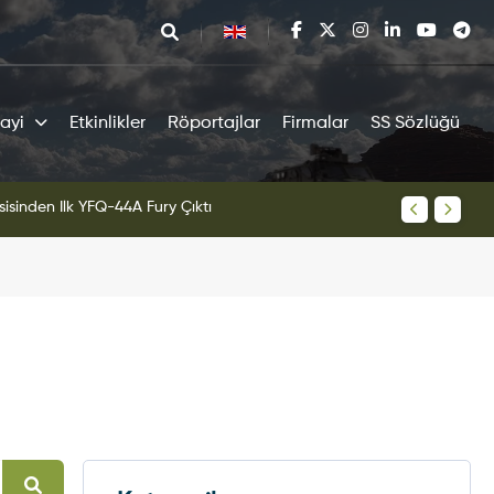
ayi
Etkinlikler
Röportajlar
Firmalar
SS Sözlüğü
sisinden İlk YFQ-44A Fury Çıktı