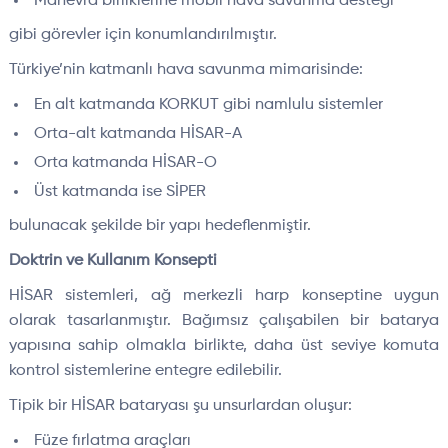
Manevra birliklerine mobil hava savunma desteği
gibi görevler için konumlandırılmıştır.
Türkiye’nin katmanlı hava savunma mimarisinde:
En alt katmanda KORKUT gibi namlulu sistemler
Orta-alt katmanda HİSAR-A
Orta katmanda HİSAR-O
Üst katmanda ise SİPER
bulunacak şekilde bir yapı hedeflenmiştir.
Doktrin ve Kullanım Konsepti
HİSAR sistemleri, ağ merkezli harp konseptine uygun
olarak tasarlanmıştır. Bağımsız çalışabilen bir batarya
yapısına sahip olmakla birlikte, daha üst seviye komuta
kontrol sistemlerine entegre edilebilir.
Tipik bir HİSAR bataryası şu unsurlardan oluşur:
Füze fırlatma araçları