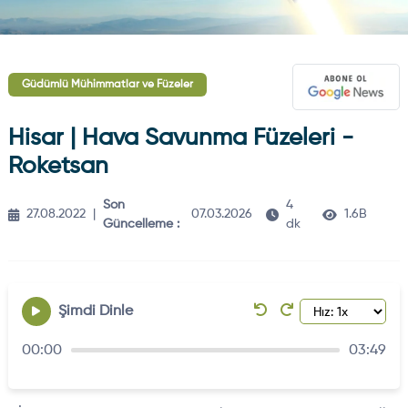
Güdümlü Mühimmatlar ve Füzeler
Hisar | Hava Savunma Füzeleri -
Roketsan
Son
4
27.08.2022
|
07.03.2026
1.6B
Güncelleme :
dk
Şimdi Dinle
00:00
03:49