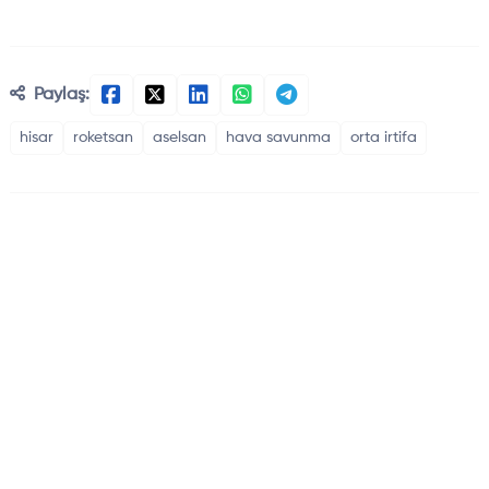
Paylaş:
hisar
roketsan
aselsan
hava savunma
orta irtifa