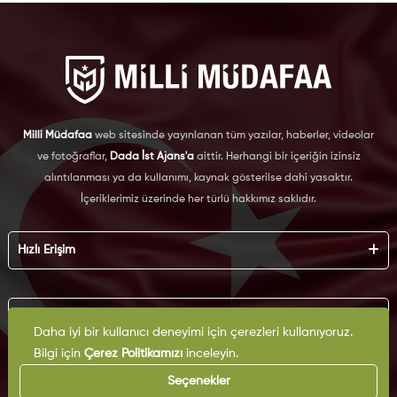
Milli Müdafaa
web sitesinde yayınlanan tüm yazılar, haberler, videolar
ve fotoğraflar,
Dada İst Ajans'a
aittir. Herhangi bir içeriğin izinsiz
alıntılanması ya da kullanımı, kaynak gösterilse dahi yasaktır.
İçeriklerimiz üzerinde her türlü hakkımız saklıdır.
Hızlı Erişim
Hakkımızda
Künye
Kurumsal
Reklam
Daha iyi bir kullanıcı deneyimi için çerezleri kullanıyoruz.
İş Birliği
Bilgi için
Çerez Politikamızı
inceleyin.
KVKK
Arşiv
Çerez Politikası
Seçenekler
İletişim
Gizlilik Politikası