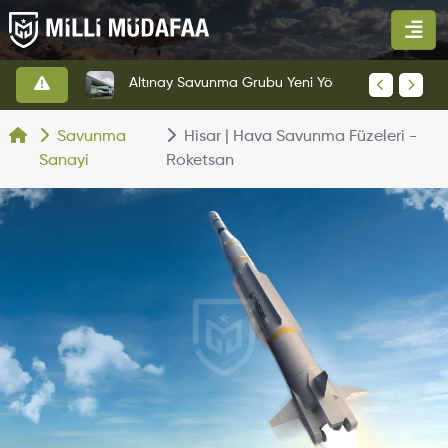
HAVELSAN’dan Azerbaycan Hava Kuvvetlerine Kritik Komuta Kontrol Sistemi İhracatı
Altınay Savunma Grubu Yeni Yönetim Yapısına Geçti
Savunma
Hisar | Hava Savunma Füzeleri -
Sanayi
Roketsan