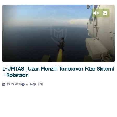
L-UMTAS | Uzun Menzilli Tanksavar Füze Sistemi
- Roketsan
10.10.2022
4 dk
1.7B