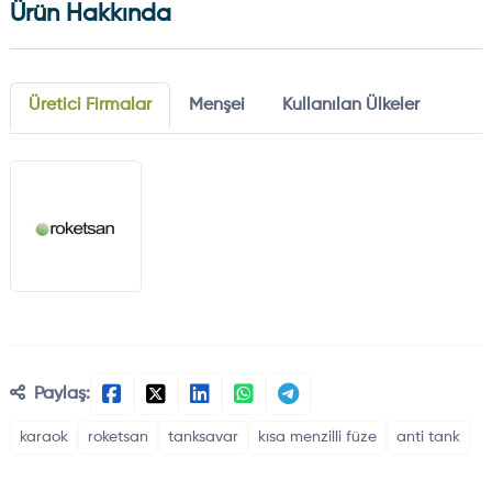
Ürün Hakkında
Üretici Firmalar
Menşei
Kullanılan Ülkeler
Paylaş:
karaok
roketsan
tanksavar
kısa menzilli füze
anti tank