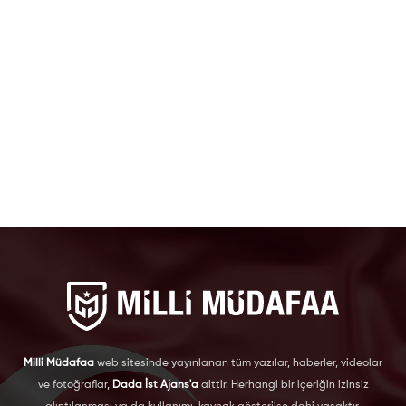
Milli Müdafaa
web sitesinde yayınlanan tüm yazılar, haberler, videolar
ve fotoğraflar,
Dada İst Ajans'a
aittir. Herhangi bir içeriğin izinsiz