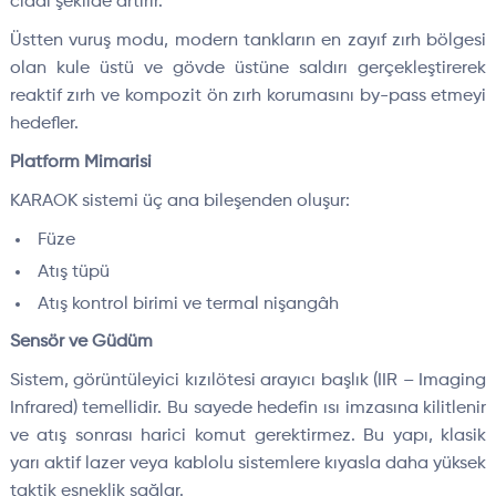
ciddi şekilde artırır.
Üstten vuruş modu, modern tankların en zayıf zırh bölgesi
olan kule üstü ve gövde üstüne saldırı gerçekleştirerek
reaktif zırh ve kompozit ön zırh korumasını by-pass etmeyi
hedefler.
Platform Mimarisi
KARAOK sistemi üç ana bileşenden oluşur:
Füze
Atış tüpü
Atış kontrol birimi ve termal nişangâh
Sensör ve Güdüm
Sistem, görüntüleyici kızılötesi arayıcı başlık (IIR – Imaging
Infrared) temellidir. Bu sayede hedefin ısı imzasına kilitlenir
ve atış sonrası harici komut gerektirmez. Bu yapı, klasik
yarı aktif lazer veya kablolu sistemlere kıyasla daha yüksek
taktik esneklik sağlar.