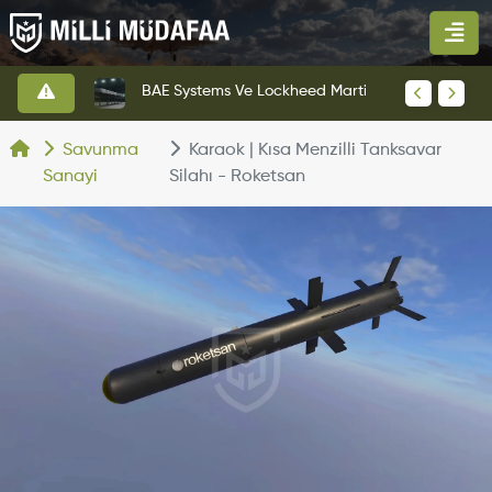
KAAN Savaş Uçağı Ön Uçuş Taksi Testini Başarıyla Tamamladı
BAE Systems Ve Lockheed Martin'den Blizzard Çok Görevli İHA
Savunma
Karaok | Kısa Menzilli Tanksavar
Sanayi
Silahı - Roketsan