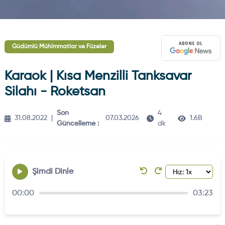
Güdümlü Mühimmatlar ve Füzeler
Karaok | Kısa Menzilli Tanksavar
Silahı - Roketsan
Son
4
31.08.2022
|
07.03.2026
1.6B
Güncelleme :
dk
Şimdi Dinle
00:00
03:23