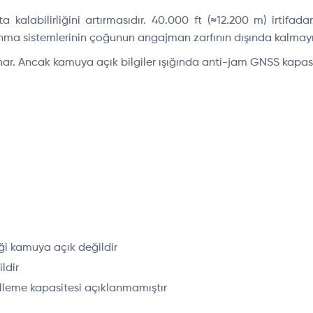
a kalabilirliğini artırmasıdır. 40.000 ft (≈12.200 m) irtif
avunma sistemlerinin çoğunun angajman zarfının dışında kalmay
ar. Ancak kamuya açık bilgiler ışığında anti-jam GNSS kapasi
iği kamuya açık değildir
ldir
elleme kapasitesi açıklanmamıştır