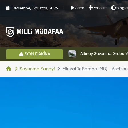
Perşembe, Ağustos, 2026
Video
Podcast
İnfogra
HAVELSAN’dan Azerbaycan Hava Kuvvetlerine Kritik Komuta Kontrol Sistemi İhracatı
Altınay Savunma Grubu Ye
SON DAKİKA
Savunma Sanayi
Minyatür Bomba (MB) - Aselsan