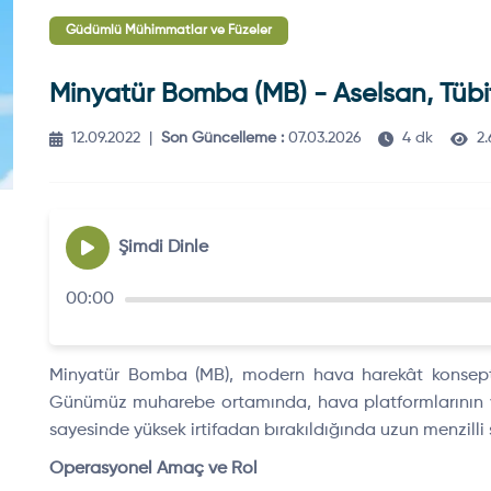
Güdümlü Mühimmatlar ve Füzeler
Minyatür Bomba (MB) - Aselsan, Tüb
12.09.2022
|
Son Güncelleme :
07.03.2026
4 dk
2
Şimdi Dinle
00:00
Minyatür Bomba (MB), modern hava harekât konseptle
Günümüz muharebe ortamında, hava platformlarının yoğ
sayesinde yüksek irtifadan bırakıldığında uzun menzilli
Operasyonel Amaç ve Rol