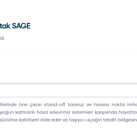
itak SAGE
.6B
rinde öne çıkan stand-off taarruz ve hassas nokta imha ih
un katmanlı hava savunma sistemleri karşısında hayatta kala
 süzülme kabiliyeti elde eder ve taşıyıcı uçağın tehdit bölges