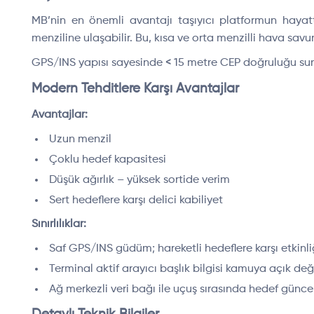
MB’nin en önemli avantajı taşıyıcı platformun hayatt
menziline ulaşabilir. Bu, kısa ve orta menzilli hava s
GPS/INS yapısı sayesinde < 15 metre CEP doğruluğu sun
Modern Tehditlere Karşı Avantajlar
Avantajlar:
Uzun menzil
Çoklu hedef kapasitesi
Düşük ağırlık – yüksek sortide verim
Sert hedeflere karşı delici kabiliyet
Sınırlılıklar:
Saf GPS/INS güdüm; hareketli hedeflere karşı etkinl
Terminal aktif arayıcı başlık bilgisi kamuya açık deği
Ağ merkezli veri bağı ile uçuş sırasında hedef günc