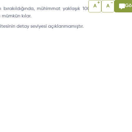
+
-
Gör
A
A
adan bırakıldığında, mühimmat yaklaşık 100 km süzülme
ı mümkün kılar.
tesinin detay seviyesi açıklanmamıştır.