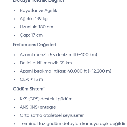
Detaylı Teknik Bilgiler
Boyutlar ve Ağırlık
Ağırlık: 139 kg
Uzunluk: 180 cm
Çap: 17 cm
Performans Değerleri
Azami menzil: 55 deniz mili (~100 km)
Delici etkili menzil: 55 km
Azami bırakma irtifası: 40.000 ft (~12.200 m)
CEP: < 15 m
Güdüm Sistemi
KKS (GPS) destekli güdüm
ANS (INS) entegre
Orta safha ataletsel seyrüsefer
Terminal faz güdüm detayları kamuya açık değildir