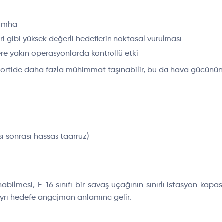
 imha
i gibi yüksek değerli hedeflerin noktasal vurulması
lere yakın operasyonlarda kontrollü etki
 sortide daha fazla mühimmat taşınabilir, bu da hava gücünün he
 sonrası hassas taarruz)
bilmesi, F-16 sınıfı bir savaş uçağının sınırlı istasyon kapas
ayrı hedefe angajman anlamına gelir.