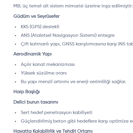
MB; üç temel alt sistem mimarisi üzerine inşa edilmiştir:
Güdüm ve Seyrüsefer
KKS (GPS) destekli
ANS (Ataletsel Navigasyon Sistemi) entegre
Çift katmanlı yapı, GNSS karıştırmasına karşı INS tab
Aerodinamik Yapı
Açılır kanat mekanizması
Yüksek süzülme oranı
Bu yapı menzil artırımı ve enerji verimliliği sağlar.
Harp Başlığı
Delici burun tasarımı
Sert hedef penetrasyon kabiliyeti
Güçlendirilmiş beton gibi hedeflere karşı optimize ed
Hayatta Kalabilirlik ve Tehdit Ortamı