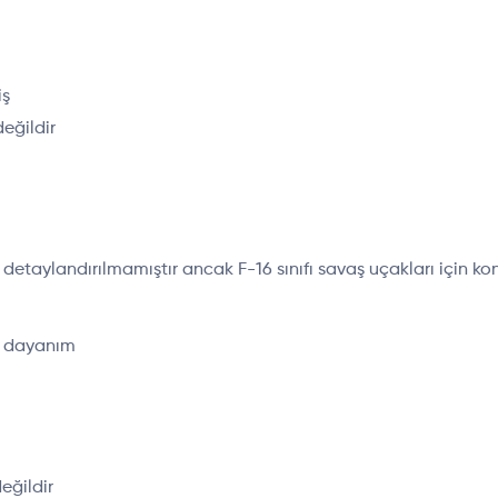
iş
eğildir
 detaylandırılmamıştır ancak F-16 sınıfı savaş uçakları için k
i dayanım
eğildir