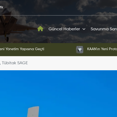
fik
Güncel Haberler
Savunma San
ni Yönetim Yapısına Geçti
KAAN'ın Yeni Proto
, Tübitak SAGE