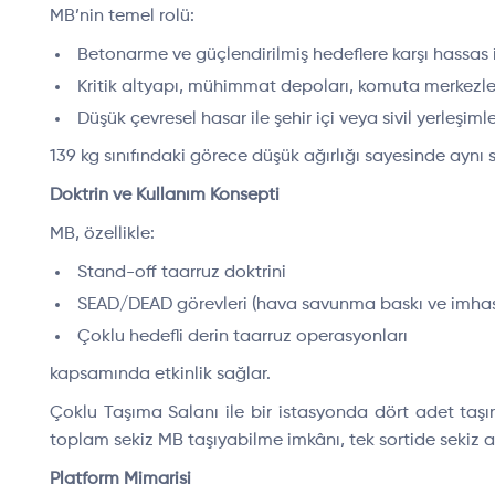
MB’nin temel rolü:
Betonarme ve güçlendirilmiş hedeflere karşı hassas
Kritik altyapı, mühimmat depoları, komuta merkezler
Düşük çevresel hasar ile şehir içi veya sivil yerleşim
139 kg sınıfındaki görece düşük ağırlığı sayesinde aynı
Doktrin ve Kullanım Konsepti
MB, özellikle:
Stand-off taarruz doktrini
SEAD/DEAD görevleri (hava savunma baskı ve imhası
Çoklu hedefli derin taarruz operasyonları
kapsamında etkinlik sağlar.
Çoklu Taşıma Salanı ile bir istasyonda dört adet taşına
toplam sekiz MB taşıyabilme imkânı, tek sortide sekiz 
Platform Mimarisi