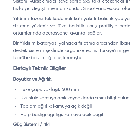
Sistem, yüksek mobiliteye sahip 6x6 taktik tekerlekli f
hızla yer değiştirme mümkündür. Shoot-and-scoot olarak b
Yıldırım füzesi tek kademeli katı yakıtlı balistik yapıy
sisteme yüklenir ve füze balistik uçuş profiliyle he
ortamlarında operasyonel avantaj sağlar.
Bir Yıldırım bataryası yalnızca fırlatma aracından iba
destek sistemi şeklinde organize edilir. Türkiye’nin ge
tecrübe basamağı oluşturmuştur.
Detaylı Teknik Bilgiler
Boyutlar ve Ağırlık
Füze çapı: yaklaşık 600 mm
Uzunluk: kamuya açık kaynaklarda sınırlı bilgi bulu
Toplam ağırlık: kamuya açık değil
Harp başlığı ağırlığı: kamuya açık değil
Güç Sistemi / İtki