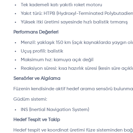
Tek kademeli katı yakıtlı roket motoru
Yakıt türü: HTPB (Hydroxyl-Terminated Polybutadien
Yüksek itki üretimi sayesinde hızlı balistik tırmanış
Performans Değerleri
Menzil: yaklaşık 150 km (açık kaynaklarda yaygın ola
Uçuş profili: balistik
Maksimum hız: kamuya açık değil
Reaksiyon süresi: kısa hazırlık süresi (kesin süre açı
Sensörler ve Algılama
Füzenin kendisinde aktif hedef arama sensörü bulunm
Güdüm sistemi:
INS (Inertial Navigation System)
Hedef Tespit ve Takip
Hedef tespit ve koordinat üretimi füze sisteminden bağı