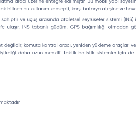
ırlatma aracı üzerine entegre edilmiştir. Bu mobil yapı sayesin
ilinen bu kullanım konsepti, karşı batarya ateşine ve hava sald
a sahiptir ve uçuş sırasında ataletsel seyrüsefer sistemi (INS) 
defe ulaşır. INS tabanlı güdüm, GPS bağımlılığı olmadan gör
ret değildir; komuta kontrol aracı, yeniden yükleme araçları v
liştirdiği daha uzun menzilli taktik balistik sistemler için 
nmaktadır