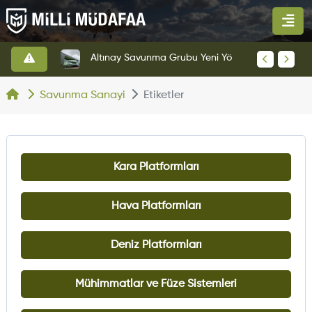
HAVELSAN’dan Azerbaycan Hava Kuvvetlerine Kritik Komuta Kontrol Sistemi İhracatı
Altınay Savunma Grubu Yeni Yönetim Yapısına Geçti
Savunma Sanayi
Etiketler
Kara Platformları
Hava Platformları
Deniz Platformları
Mühimmatlar ve Füze Sistemleri