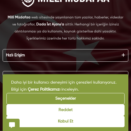
Milli Müdafaa
web sitesinde yayınlanan tüm yazılar, haberler, videolar
ve fotoğraflar,
Dada İst Ajans'a
aittir. Herhangi bir içeriğin izinsiz
alıntılanması ya da kullanımı, kaynak gösterilse dahi yasaktır.
İçeriklerimiz üzerinde her türlü hakkımız saklıdır.
Hızlı Erişim
Hakkımızda
Künye
Kurumsal
Reklam
Daha iyi bir kullanıcı deneyimi için çerezleri kullanıyoruz.
İş Birliği
Bilgi için
Çerez Politikamızı
inceleyin.
KVKK
Arşiv
Çerez Politikası
Seçenekler
İletişim
Gizlilik Politikası
Yazarlar
Kullanım Şartları
Reddet
Yayın İlkeleri
Kabul Et