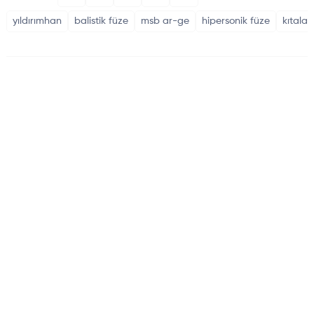
yıldırımhan
balistik füze
msb ar-ge
hipersonik füze
kıtalar