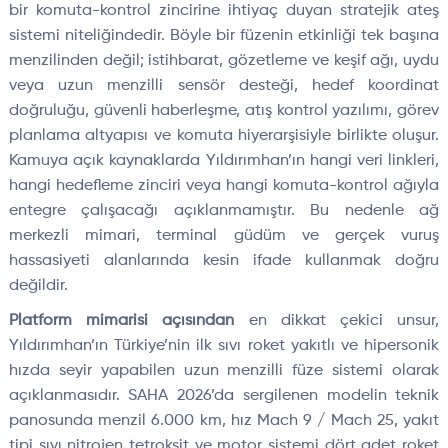
bir komuta-kontrol zincirine ihtiyaç duyan stratejik ateş
sistemi niteliğindedir. Böyle bir füzenin etkinliği tek başına
menzilinden değil; istihbarat, gözetleme ve keşif ağı, uydu
veya uzun menzilli sensör desteği, hedef koordinat
doğruluğu, güvenli haberleşme, atış kontrol yazılımı, görev
planlama altyapısı ve komuta hiyerarşisiyle birlikte oluşur.
Kamuya açık kaynaklarda Yıldırımhan’ın hangi veri linkleri,
hangi hedefleme zinciri veya hangi komuta-kontrol ağıyla
entegre çalışacağı açıklanmamıştır. Bu nedenle ağ
merkezli mimari, terminal güdüm ve gerçek vuruş
hassasiyeti alanlarında kesin ifade kullanmak doğru
değildir.
Platform mimarisi açısından
en dikkat çekici unsur,
Yıldırımhan’ın Türkiye’nin ilk sıvı roket yakıtlı ve hipersonik
hızda seyir yapabilen uzun menzilli füze sistemi olarak
açıklanmasıdır. SAHA 2026’da sergilenen modelin teknik
panosunda menzil 6.000 km, hız Mach 9 / Mach 25, yakıt
tipi sıvı nitrojen tetroksit ve motor sistemi dört adet roket