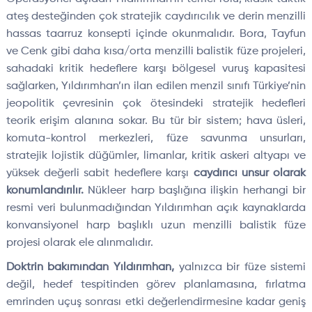
ateş desteğinden çok stratejik caydırıcılık ve derin menzilli
hassas taarruz konsepti içinde okunmalıdır. Bora, Tayfun
ve Cenk gibi daha kısa/orta menzilli balistik füze projeleri,
sahadaki kritik hedeflere karşı bölgesel vuruş kapasitesi
sağlarken, Yıldırımhan’ın ilan edilen menzil sınıfı Türkiye’nin
jeopolitik çevresinin çok ötesindeki stratejik hedefleri
teorik erişim alanına sokar. Bu tür bir sistem; hava üsleri,
komuta-kontrol merkezleri, füze savunma unsurları,
stratejik lojistik düğümler, limanlar, kritik askeri altyapı ve
yüksek değerli sabit hedeflere karşı
caydırıcı unsur olarak
konumlandırılır.
Nükleer harp başlığına ilişkin herhangi bir
resmi veri bulunmadığından Yıldırımhan açık kaynaklarda
konvansiyonel harp başlıklı uzun menzilli balistik füze
projesi olarak ele alınmalıdır.
Doktrin bakımından Yıldırımhan,
yalnızca bir füze sistemi
değil, hedef tespitinden görev planlamasına, fırlatma
emrinden uçuş sonrası etki değerlendirmesine kadar geniş