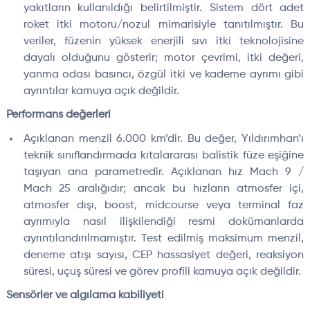
yakıtların kullanıldığı belirtilmiştir. Sistem dört adet
roket itki motoru/nozul mimarisiyle tanıtılmıştır. Bu
veriler, füzenin yüksek enerjili sıvı itki teknolojisine
dayalı olduğunu gösterir; motor çevrimi, itki değeri,
yanma odası basıncı, özgül itki ve kademe ayrımı gibi
ayrıntılar kamuya açık değildir.
Performans değerleri
Açıklanan menzil 6.000 km’dir. Bu değer, Yıldırımhan’ı
teknik sınıflandırmada kıtalararası balistik füze eşiğine
taşıyan ana parametredir. Açıklanan hız Mach 9 /
Mach 25 aralığıdır; ancak bu hızların atmosfer içi,
atmosfer dışı, boost, midcourse veya terminal faz
ayrımıyla nasıl ilişkilendiği resmi dokümanlarda
ayrıntılandırılmamıştır. Test edilmiş maksimum menzil,
deneme atışı sayısı, CEP hassasiyet değeri, reaksiyon
süresi, uçuş süresi ve görev profili kamuya açık değildir.
Sensörler ve algılama kabiliyeti