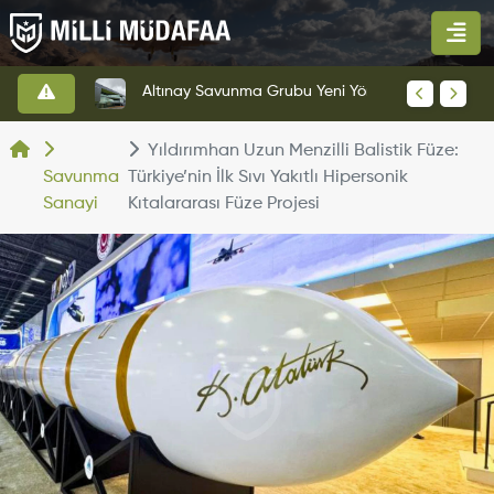
Altınay Savunma Grubu Yeni Yönetim Yapısına Geçti
KAAN'ın Yeni Prototipi Pist Testlerine Başladı
Yıldırımhan Uzun Menzilli Balistik Füze:
Savunma
Türkiye’nin İlk Sıvı Yakıtlı Hipersonik
Sanayi
Kıtalararası Füze Projesi