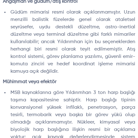
Angajman ve güdüm/atış kontrol
Güdüm mimarisi resmi olarak açıklanmamıştır. Uzun
menzilli balistik füzelerde genel olarak ataletsel
seyrüsefer, uydu destekli düzeltme, astro-inertial
düzeltme veya terminal düzeltme gibi farklı mimariler
kullanılabilir; ancak Yıldırımhan için bu seçeneklerden
herhangi biri resmi olarak teyit edilmemiştir. Atış
kontrol sistemi, görev planlama yazılımı, güvenli emir-
komuta zinciri ve hedef koordinat işleme mimarisi
kamuya açık değildir.
Mühimmat veya efektör
MSB kaynaklarına göre Yıldırımhan 3 ton harp başlığı
taşıma kapasitesine sahiptir. Harp başlığı tipinin
konvansiyonel yüksek infilaklı, penetrasyon, parça
tesirli, termobarik veya başka bir görev yükü olup
olmadığı açıklanmamıştır. Nükleer, kimyasal veya
biyolojik harp başlığına ilişkin resmi bir açıklama
yoktur; açık kaynak değerlendirmesinde sistem