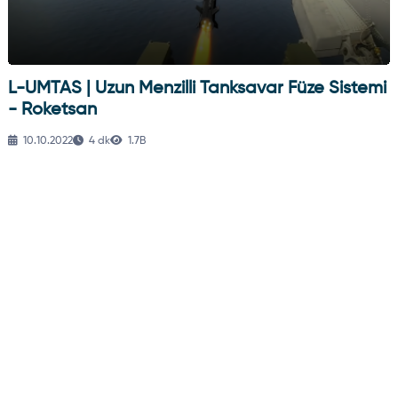
Füze Sistemi
UMTAS | Uzun Menzilli Tanksavar Fü
Roketsan
06.10.2022
4 dk
1.5B