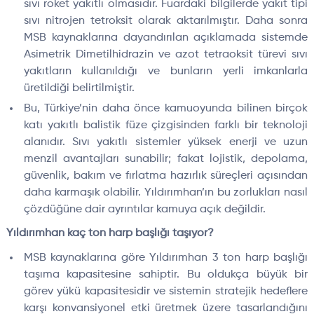
sıvı roket yakıtlı olmasıdır. Fuardaki bilgilerde yakıt tipi
sıvı nitrojen tetroksit olarak aktarılmıştır. Daha sonra
MSB kaynaklarına dayandırılan açıklamada sistemde
Asimetrik Dimetilhidrazin ve azot tetraoksit türevi sıvı
yakıtların kullanıldığı ve bunların yerli imkanlarla
üretildiği belirtilmiştir.
Bu, Türkiye’nin daha önce kamuoyunda bilinen birçok
katı yakıtlı balistik füze çizgisinden farklı bir teknoloji
alanıdır. Sıvı yakıtlı sistemler yüksek enerji ve uzun
menzil avantajları sunabilir; fakat lojistik, depolama,
güvenlik, bakım ve fırlatma hazırlık süreçleri açısından
daha karmaşık olabilir. Yıldırımhan’ın bu zorlukları nasıl
çözdüğüne dair ayrıntılar kamuya açık değildir.
Yıldırımhan kaç ton harp başlığı taşıyor?
MSB kaynaklarına göre Yıldırımhan 3 ton harp başlığı
taşıma kapasitesine sahiptir. Bu oldukça büyük bir
görev yükü kapasitesidir ve sistemin stratejik hedeflere
karşı konvansiyonel etki üretmek üzere tasarlandığını