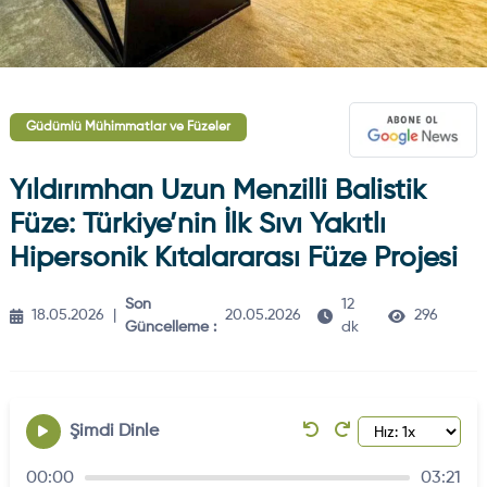
Güdümlü Mühimmatlar ve Füzeler
Yıldırımhan Uzun Menzilli Balistik
Füze: Türkiye’nin İlk Sıvı Yakıtlı
Hipersonik Kıtalararası Füze Projesi
Son
12
18.05.2026
|
20.05.2026
296
Güncelleme :
dk
Şimdi Dinle
00:00
03:21