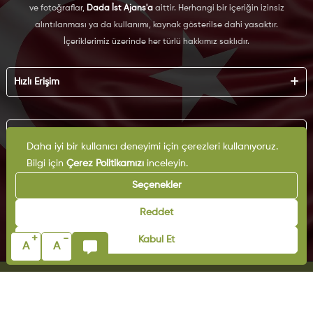
ve fotoğraflar,
Dada İst Ajans'a
aittir. Herhangi bir içeriğin izinsiz
alıntılanması ya da kullanımı, kaynak gösterilse dahi yasaktır.
İçeriklerimiz üzerinde her türlü hakkımız saklıdır.
Hızlı Erişim
Hakkımızda
Künye
Kurumsal
Reklam
Daha iyi bir kullanıcı deneyimi için çerezleri kullanıyoruz.
İş Birliği
Bilgi için
Çerez Politikamızı
inceleyin.
KVKK
Arşiv
Çerez Politikası
Seçenekler
İletişim
Gizlilik Politikası
Yazarlar
Kullanım Şartları
Reddet
Yayın İlkeleri
+
-
Kabul Et
A
A
© Copyright 2025 | Milli Müdafaa