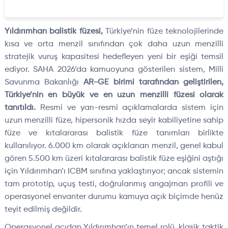
Yıldırımhan balistik füzesi,
Türkiye’nin füze teknolojilerinde
kısa ve orta menzil sınıfından çok daha uzun menzilli
stratejik vuruş kapasitesi hedefleyen yeni bir eşiği temsil
ediyor. SAHA 2026’da kamuoyuna gösterilen sistem, Milli
Savunma Bakanlığı
AR-GE birimi tarafından geliştirilen,
Türkiye’nin en büyük ve en uzun menzilli füzesi olarak
tanıtıldı.
Resmi ve yarı-resmi açıklamalarda sistem için
uzun menzilli füze, hipersonik hızda seyir kabiliyetine sahip
füze ve kıtalararası balistik füze tanımları birlikte
kullanılıyor. 6.000 km olarak açıklanan menzil, genel kabul
gören 5.500 km üzeri kıtalararası balistik füze eşiğini aştığı
için Yıldırımhan’ı ICBM sınıfına yaklaştırıyor; ancak sistemin
tam prototip, uçuş testi, doğrulanmış angajman profili ve
operasyonel envanter durumu kamuya açık biçimde henüz
teyit edilmiş değildir.
Operasyonel açıdan Yıldırımhan’ın temel rolü, klasik taktik