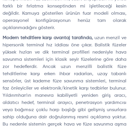
farklı bir fırlatma konseptinden mi işletileceği kesin
değildir. Kamuya gösterilen ürünün fuar modeli olması,
operasyonel konfigürasyonun henüz tam olarak
açıklanmadığını gösterir.
Modern tehditlere karşı avantaj tarafında,
uzun menzil ve
hipersonik terminal hız iddiası öne çıkar. Balistik füzeler
yüksek hızları ve dik terminal profilleri nedeniyle hava
savunma sistemleri için klasik seyir füzelerine göre daha
zor hedeflerdir. Ancak uzun menzilli balistik füze
tehditlerine karşı erken ihbar radarları, uzay tabanlı
sensörler, üst kademe füze savunma sistemleri, terminal
faz önleyiciler ve elektronik/kinetik karşı tedbirler bulunur.
Yıldırımhan’ın manevra kabiliyetli yeniden giriş aracı,
aldatıcı hedef, terminal arayıcı, penetrasyon yardımcısı
veya bağımsız çoklu harp başlığı gibi gelişmiş unsurlara
sahip olduğuna dair doğrulanmış resmi açıklama yoktur.
Bu nedenle sistemin gerçek hava ve füze savunma aşma