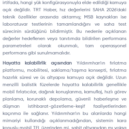
irtifada, hangi yük konfigürasyonuyla elde edildiği kamuya
açık değildir. TRT Haber, hız değerlerini SAHA 2026’daki
teknik özellikler arasında aktarmış; MSB kaynakları ise
laboratuvar testlerinin tamamlandığını ve saha test
sürecinin sürdüğünü bildirmiştir. Bu nedenle açıklanan
değerler hedeflenen veya tanıtımda bildirilen performans
parametreleri olarak okunmalı, tam operasyonel
performans gibi sunulmamalıdır.
Hayatta kalabilirlik açısından
Yıldırımhan’ın fırlatma
platformu, mobilitesi, saklama/taşıma konsepti, fırlatma
hazırlık süresi ve üs altyapısı kamuya açık değildir. Uzun
menzilli balistik füzelerde hayatta kalabilirlik genellikle
mobil fırlatıcılar, dağınık konuşlanma, kamuflaj, hızlı görev
planlama, korunaklı depolama, güvenli haberleşme ve
düşman istihbarat-gözetleme-keşif faaliyetlerinden
kaçınma ile sağlanır. Yıldırımhan’ın bu alanlarda hangi
mimariyi kullandığı açıklanmadığından, sistemin kara
konuşlu mobil TEL üzerinden mi, sabit altyapıdan mı yoksa