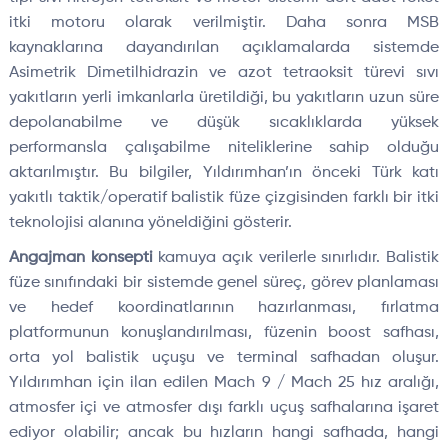
itki motoru olarak verilmiştir. Daha sonra MSB
kaynaklarına dayandırılan açıklamalarda sistemde
Asimetrik Dimetilhidrazin ve azot tetraoksit türevi sıvı
yakıtların yerli imkanlarla üretildiği, bu yakıtların uzun süre
depolanabilme ve düşük sıcaklıklarda yüksek
performansla çalışabilme niteliklerine sahip olduğu
aktarılmıştır. Bu bilgiler, Yıldırımhan’ın önceki Türk katı
yakıtlı taktik/operatif balistik füze çizgisinden farklı bir itki
teknolojisi alanına yöneldiğini gösterir.
Angajman konsepti
kamuya açık verilerle sınırlıdır. Balistik
füze sınıfındaki bir sistemde genel süreç, görev planlaması
ve hedef koordinatlarının hazırlanması, fırlatma
platformunun konuşlandırılması, füzenin boost safhası,
orta yol balistik uçuşu ve terminal safhadan oluşur.
Yıldırımhan için ilan edilen Mach 9 / Mach 25 hız aralığı,
atmosfer içi ve atmosfer dışı farklı uçuş safhalarına işaret
ediyor olabilir; ancak bu hızların hangi safhada, hangi