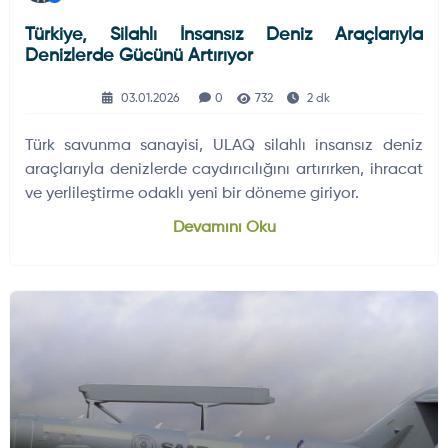
Türkiye, Silahlı İnsansız Deniz Araçlarıyla
Denizlerde Gücünü Artırıyor
03.01.2026
0
732
2 dk
Türk savunma sanayisi, ULAQ silahlı insansız deniz
araçlarıyla denizlerde caydırıcılığını artırırken, ihracat
ve yerlileştirme odaklı yeni bir döneme giriyor.
Devamını Oku
HAVA HABERLERI
DÜNYADAN GELIŞMELER