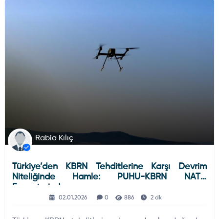
HAVA HABERLERI
ELEKTRONIK SISTEMLER
Rabia Kılıç
Türkiye’den KBRN Tehditlerine Karşı Devrim
Niteliğinde Hamle: PUHU-KBRN NATO
Envanterinde
02.01.2026
0
886
2 dk