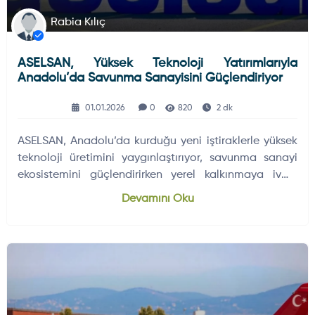
Rabia Kılıç
ASELSAN, Yüksek Teknoloji Yatırımlarıyla
Anadolu’da Savunma Sanayisini Güçlendiriyor
01.01.2026
0
820
2 dk
ASELSAN, Anadolu’da kurduğu yeni iştiraklerle yüksek
teknoloji üretimini yaygınlaştırıyor, savunma sanayi
ekosistemini güçlendirirken yerel kalkınmaya ivme
kazandırıyor.
Devamını Oku
HAVA HABERLERI
ELEKTRONIK SISTEMLER