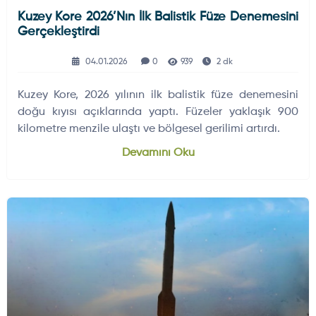
Kuzey Kore 2026’nın İlk Balistik Füze Denemesini
Gerçekleştirdi
04.01.2026
0
939
2 dk
Kuzey Kore, 2026 yılının ilk balistik füze denemesini
doğu kıyısı açıklarında yaptı. Füzeler yaklaşık 900
kilometre menzile ulaştı ve bölgesel gerilimi artırdı.
Devamını Oku
KARA HABERLERI
ELEKTRONIK SISTEMLER