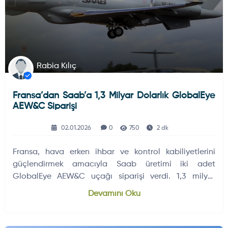
Rabia Kılıç
Fransa’dan Saab’a 1,3 Milyar Dolarlık GlobalEye
AEW&C Siparişi
02.01.2026
0
750
2 dk
Fransa, hava erken ihbar ve kontrol kabiliyetlerini
güçlendirmek amacıyla Saab üretimi iki adet
GlobalEye AEW&C uçağı siparişi verdi. 1,3 milyar
dolarlık anlaşma, opsiyonel ek uçakları da kapsıyor.
Devamını Oku