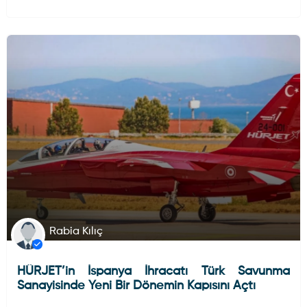
HAVA HABERLERI
DÜNYADAN GELIŞMELER
Rabia Kılıç
HÜRJET’in İspanya İhracatı Türk Savunma
Sanayisinde Yeni Bir Dönemin Kapısını Açtı