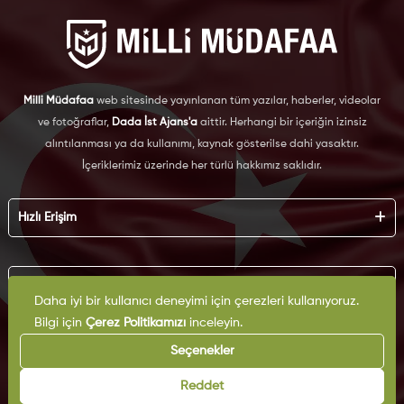
Milli Müdafaa
web sitesinde yayınlanan tüm yazılar, haberler, videolar
ve fotoğraflar,
Dada İst Ajans'a
aittir. Herhangi bir içeriğin izinsiz
alıntılanması ya da kullanımı, kaynak gösterilse dahi yasaktır.
İçeriklerimiz üzerinde her türlü hakkımız saklıdır.
Hızlı Erişim
Hakkımızda
Künye
Kurumsal
Reklam
Daha iyi bir kullanıcı deneyimi için çerezleri kullanıyoruz.
İş Birliği
Bilgi için
Çerez Politikamızı
inceleyin.
KVKK
Arşiv
Çerez Politikası
Seçenekler
İletişim
Gizlilik Politikası
Yazarlar
Kullanım Şartları
Reddet
Yayın İlkeleri