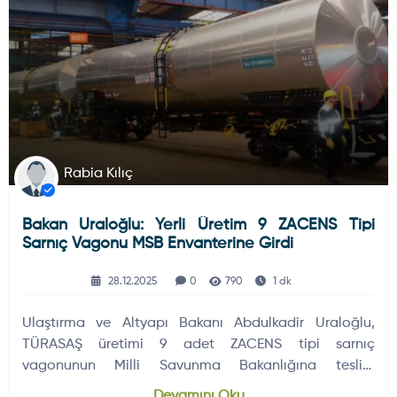
Rabia Kılıç
Bakan Uraloğlu: Yerli Üretim 9 ZACENS Tipi
Sarnıç Vagonu MSB Envanterine Girdi
28.12.2025
0
790
1 dk
Ulaştırma ve Altyapı Bakanı Abdulkadir Uraloğlu,
TÜRASAŞ üretimi 9 adet ZACENS tipi sarnıç
vagonunun Milli Savunma Bakanlığına teslim
edildiğini açıkladı. Vagonlar, askeri akaryakıt ikmali ve
Devamını Oku