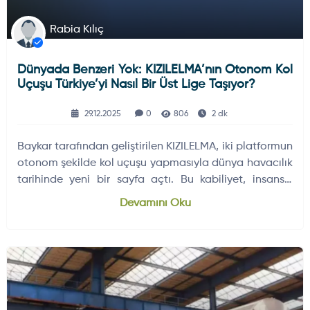
Rabia Kılıç
Dünyada Benzeri Yok: KIZILELMA’nın Otonom Kol
Uçuşu Türkiye’yi Nasıl Bir Üst Lige Taşıyor?
29.12.2025
0
806
2 dk
Baykar tarafından geliştirilen KIZILELMA, iki platformun
otonom şekilde kol uçuşu yapmasıyla dünya havacılık
tarihinde yeni bir sayfa açtı. Bu kabiliyet, insansız
savaş uçaklarının filo halinde görev yapabileceğini
Devamını Oku
ortaya koydu.
KARA HABERLERI