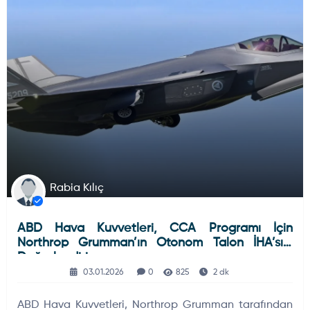
DÜNYADAN GELIŞMELER
Rabia Kılıç
ABD Hava Kuvvetleri, CCA Programı İçin
Northrop Grumman’ın Otonom Talon İHA’sını
Değerlendiriyor
03.01.2026
0
825
2 dk
ABD Hava Kuvvetleri, Northrop Grumman tarafından