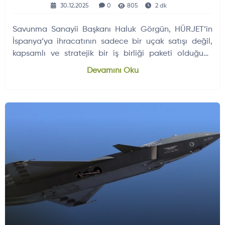
30.12.2025
0
805
2 dk
Savunma Sanayii Başkanı Haluk Görgün, HÜRJET’in
İspanya’ya ihracatının sadece bir uçak satışı değil,
kapsamlı ve stratejik bir iş birliği paketi olduğunu
açıkladı.
Devamını Oku
HAVA HABERLERI
DÜNYADAN GELIŞMELER