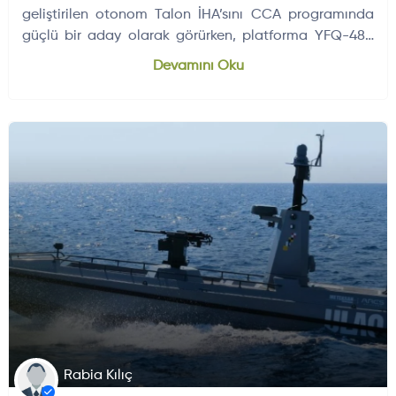
geliştirilen otonom Talon İHA’sını CCA programında
güçlü bir aday olarak görürken, platforma YFQ-48A
resmî tanımını verdi.
Devamını Oku
DENIZ HABERLERI
SILAH VE MÜHIMMATLAR
Rabia Kılıç