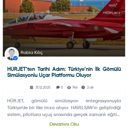
Rabia Kılıç
HÜRJET’ten Tarihi Adım: Türkiye’nin İlk Gömülü
Simülasyonlu Uçar Platformu Oluyor
31.12.2025
0
746
2 dk
HÜRJET, gömülü simülasyon entegrasyonuyla
Türkiye’de bir ilke imza atıyor. HAVELSAN’ın geliştirdiği
sistem, pilotlara uçuş sırasında gerçek zamanlı eğitim
kabiliyeti kazandıracak.
Devamını Oku