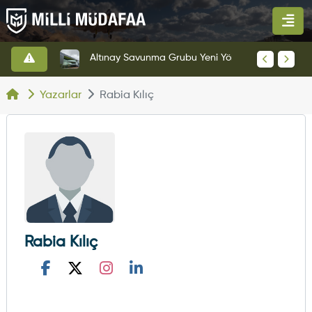
Altınay Savunma Grubu Yeni Yönetim Yapısına Geçti
KAAN'ın Yeni Prototipi Pist Testlerine Başladı
Yazarlar
Rabia Kılıç
Rabia Kılıç