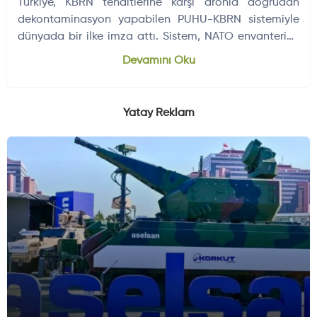
Türkiye, KBRN tehditlerine karşı dronla doğrudan
dekontaminasyon yapabilen PUHU-KBRN sistemiyle
dünyada bir ilke imza attı. Sistem, NATO envanterine
giren ilk operasyonel dekontaminasyon dronu oldu.
Devamını Oku
Yatay Reklam
ELEKTRONIK SISTEMLER
DÜNYADAN GELIŞMELER