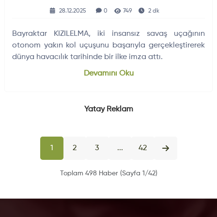
Gerçekleştirildi
28.12.2025
0
749
2 dk
Bayraktar KIZILELMA, iki insansız savaş uçağının
otonom yakın kol uçuşunu başarıyla gerçekleştirerek
dünya havacılık tarihinde bir ilke imza attı.
Devamını Oku
Yatay Reklam
1
2
3
...
42
Toplam 498 Haber (Sayfa 1/42)