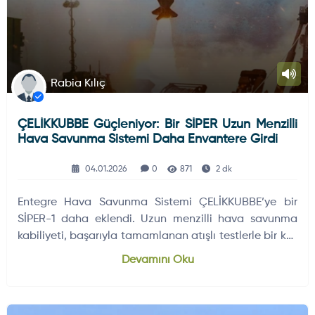
Rabia Kılıç
ÇELİKKUBBE Güçleniyor: Bir SİPER Uzun Menzilli
Hava Savunma Sistemi Daha Envantere Girdi
04.01.2026
0
871
2 dk
Entegre Hava Savunma Sistemi ÇELİKKUBBE’ye bir
SİPER-1 daha eklendi. Uzun menzilli hava savunma
kabiliyeti, başarıyla tamamlanan atışlı testlerle bir kez
daha teyit edildi.
Devamını Oku