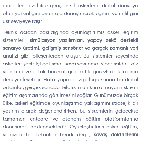
modelleri,
özellikle genç nesil askerlerin dijital dünyaya
olan yatk
ınlığını avantaja d
önü
şt
ürerek e
ğitim verimliliğini
üst seviyeye ta
şır.
Teknik a
ç
ıdan bakıldığında oyunlaştırılmış askeri eğitim
sistemleri;
sim
ülasyon yaz
ılımları, yapay zek
â destekli
senaryo üretimi, geli
şmiş
sens
örler
ve gerçek zamanl
ı veri
analizi
gibi bileşenlerden oluşur. Bu sistemler sayesinde
askerler; şehir i
çi çat
ışma, hava savunma, siber saldırı, kriz
y
önetimi ve ortak harekât gibi kritik görevleri defalarca
deneyimleyebilir. Hata yapma özgürlü
ğ
ü sunan bu dijital
ortamlar, gerçek sahada telafisi mümkün olmayan risklerin
e
ğitim aşamasında g
örülmesini sa
ğlar. G
ünümüzde birçok
ülke, askeri e
ğitimde oyunlaştırma yaklaşımını stratejik bir
yatırım olarak değerlendirirken, bu sistemlerin gelecekte
tamamen entegre ve otonom eğitim platformlarına
d
önü
şmesi beklenmektedir. Oyunlaştırılmış askeri eğitim,
yalnızca bir teknoloji trendi değil;
savaş doktrinlerini