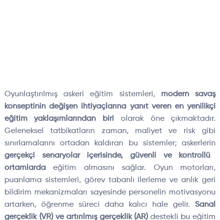
Oyunla
ştırılmış askeri eğitim sistemleri,
modern savaş
konseptinin değişen ihtiya
çlar
ına yanıt veren en yenilik
çi
e
ğitim yaklaşımlarından biri
olarak
öne ç
ıkmaktadır.
Geleneksel tatbikatların zaman, maliyet ve risk gibi
sınırlamalarını ortadan kaldıran bu sistemler; askerlerin
ger
çekçi senaryolar içerisinde, güvenli ve kontrollü
ortamlarda
e
ğitim almasını sağlar. Oyun motorları,
puanlama sistemleri, g
örev tabanl
ı ilerleme ve anlık geri
bildirim mekanizmaları sayesinde personelin motivasyonu
artarken,
ö
ğrenme s
üreci daha kal
ıcı hale gelir.
Sanal
ger
çeklik (VR) ve art
ırılmış ger
çeklik (AR)
destekli bu e
ğitim