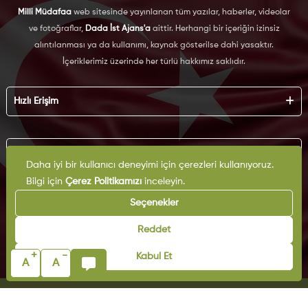
Milli Müdafaa
web sitesinde yayınlanan tüm yazılar, haberler, videolar
ve fotoğraflar,
Dada İst Ajans'a
aittir. Herhangi bir içeriğin izinsiz
alıntılanması ya da kullanımı, kaynak gösterilse dahi yasaktır.
İçeriklerimiz üzerinde her türlü hakkımız saklıdır.
Hızlı Erişim
Hakkımızda
Künye
Kurumsal
Reklam
Daha iyi bir kullanıcı deneyimi için çerezleri kullanıyoruz.
İş Birliği
Bilgi için
Çerez Politikamızı
inceleyin.
KVKK
Arşiv
Çerez Politikası
Seçenekler
İletişim
Gizlilik Politikası
Yazarlar
Kullanım Şartları
Reddet
Yayın İlkeleri
+
-
Kabul Et
A
A
© Copyright 2025 | Milli Müdafaa