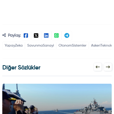
Paylaş:
YapayZeka
SavunmaSanayi
OtonomSistemler
AskeriTeknoloj
Diğer Sözlükler