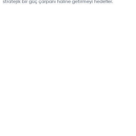
stratejik bir g
üç çarpan
ı haline getirmeyi hedefler.