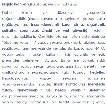
reg
ülasyon konusu
olarak ele al
ınmaktadır.
Daha teknik ve d
üzenleyici çerçevede
de
ğerlendirildiğinde, savunma sanayindeki yapay zeka
reg
ülasyonlar
ı;
insan-denetimli karar alma,
algoritmik
şeffaflık, sorumluluk zinciri ve veri g
üvenli
ği
ilkeleri
etrafında şekillenir.
Özellikle otonom silah sistemlerinde
“öldürme karar
ının” yapay zekaya bırakılıp bırakılmaması,
reg
ülasyonlar
ın merkezinde yer alır. Bu kapsamda NATO,
yapay zekanın askeri kullanımı i
çin sorumlu ve etik
prensipler belirlerken, Avrupa Birli
ği ise y
üksek riskli
savunma yapay zekas
ı uygulamalarını katı denetim ve
sınıflandırma mekanizmalarına tabi tutmayı hedefler.
Reg
ülasyonlar; yapay zekan
ın tamamen
yasaklanmasından ziyade,
insan kontrol
ünü merkezde
tutan, denetlenebilir ve hesap verebilir sistemler
geli
ştirilmesini ama
çlar. Bu yakla
şım, savunma sanayinde
yapay zekayı kontrols
üz bir tehdit olmaktan ç
ıkarıp,