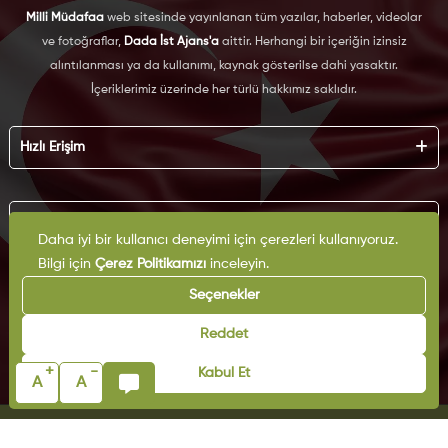
Milli Müdafaa
web sitesinde yayınlanan tüm yazılar, haberler, videolar
ve fotoğraflar,
Dada İst Ajans'a
aittir. Herhangi bir içeriğin izinsiz
alıntılanması ya da kullanımı, kaynak gösterilse dahi yasaktır.
İçeriklerimiz üzerinde her türlü hakkımız saklıdır.
Hızlı Erişim
Hakkımızda
Künye
Kurumsal
Reklam
Daha iyi bir kullanıcı deneyimi için çerezleri kullanıyoruz.
İş Birliği
Bilgi için
Çerez Politikamızı
inceleyin.
KVKK
Arşiv
Çerez Politikası
Seçenekler
İletişim
Gizlilik Politikası
Yazarlar
Kullanım Şartları
Reddet
Yayın İlkeleri
+
-
Kabul Et
A
A
© Copyright 2025 | Milli Müdafaa