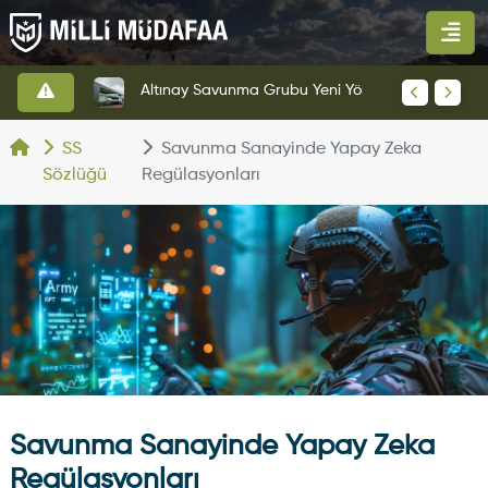
HAVELSAN’dan Azerbaycan Hava Kuvvetlerine Kritik Komuta Kontrol Sistemi İhracatı
Altınay Savunma Grubu Yeni Yönetim Yapısına Geçti
SS
Savunma Sanayinde Yapay Zeka
Sözlüğü
Regülasyonları
Savunma Sanayinde Yapay Zeka
Regülasyonları