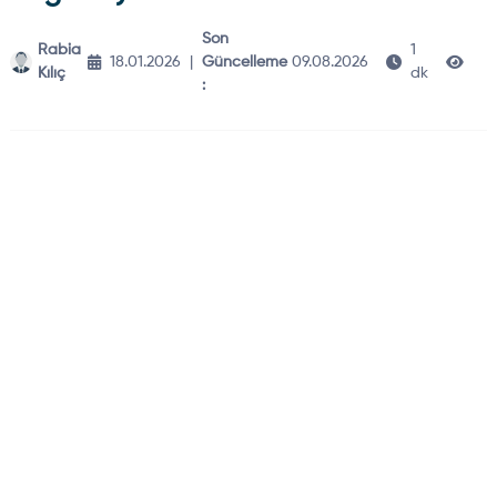
Son
Rabia
1
18.01.2026
|
Güncelleme
09.08.2026
338
Kılıç
dk
: