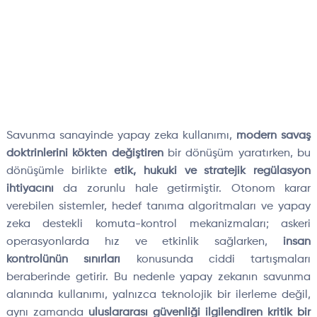
Savunma sanayinde yapay zeka kullan
ımı,
modern savaş
doktrinlerini k
ökten de
ğiştiren
bir d
önü
ş
üm yarat
ırken, bu
d
önü
ş
ümle birlikte
etik, hukuki ve stratejik regülasyon
ihtiyac
ını
da zorunlu hale getirmiştir. Otonom karar
verebilen sistemler, hedef tanıma algoritmaları ve yapay
zeka destekli komuta-kontrol mekanizmaları; askeri
operasyonlarda hız ve etkinlik sağlarken,
insan
kontrol
ünün s
ınırları
konusunda ciddi tartışmaları
beraberinde getirir. Bu nedenle yapay zekanın savunma
alanında kullanımı, yalnızca teknolojik bir ilerleme değil,
aynı zamanda
uluslararası g
üvenli
ği ilgilendiren kritik bir