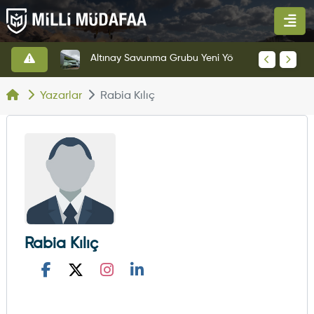
HAVELSAN’dan Azerbaycan Hava Kuvvetlerine Kritik Komuta Kontrol Sistemi İhracatı
Altınay Savunma Grubu Yeni Yönetim Yapısına Geçti
Yazarlar
Rabia Kılıç
Rabia Kılıç