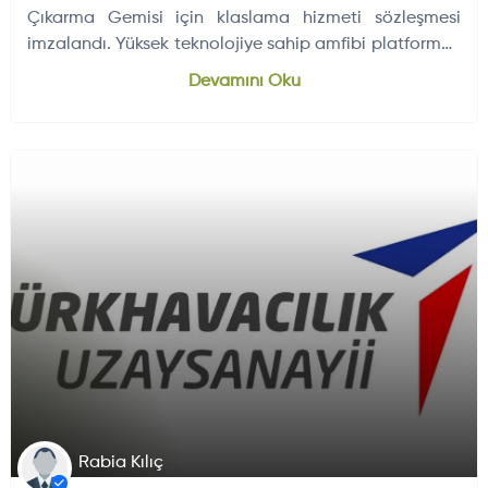
Çıkarma Gemisi için klaslama hizmeti sözleşmesi
imzalandı. Yüksek teknolojiye sahip amfibi platformun
6 yıl içinde teslim edilmesi hedefleniyor.
Devamını Oku
UYDU VE UZAY HABERI
ELEKTRONIK SISTEMLER
Rabia Kılıç