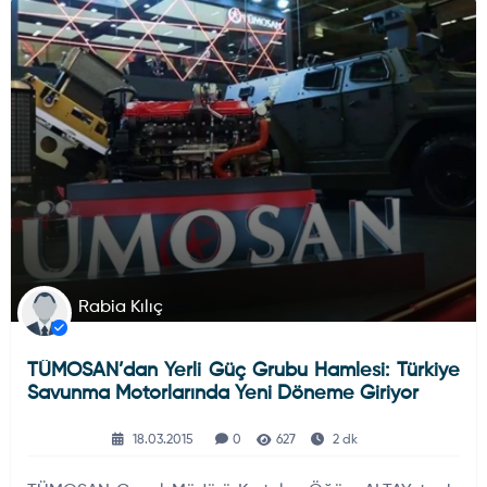
KARA HABERLERI
ELEKTRONIK SISTEMLER
Rabia Kılıç
TÜMOSAN’dan Yerli Güç Grubu Hamlesi: Türkiye
Savunma Motorlarında Yeni Döneme Giriyor
18.03.2015
0
627
2 dk