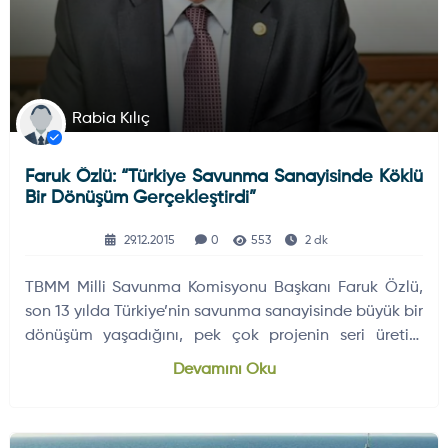
Rabia Kılıç
Faruk Özlü: “Türkiye Savunma Sanayisinde Köklü
Bir Dönüşüm Gerçekleştirdi”
29.12.2015
0
553
2 dk
TBMM Milli Savunma Komisyonu Başkanı Faruk Özlü,
son 13 yılda Türkiye’nin savunma sanayisinde büyük bir
dönüşüm yaşadığını, pek çok projenin seri üretim
aşamasına geçeceğini söyledi. Türkiye’nin artık
Devamını Oku
küresel savunma oyuncuları arasında yer aldığını
vurguladı.