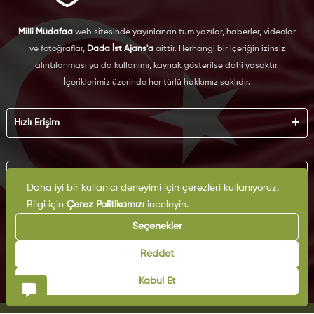
Milli Müdafaa
web sitesinde yayınlanan tüm yazılar, haberler, videolar
ve fotoğraflar,
Dada İst Ajans'a
aittir. Herhangi bir içeriğin izinsiz
alıntılanması ya da kullanımı, kaynak gösterilse dahi yasaktır.
İçeriklerimiz üzerinde her türlü hakkımız saklıdır.
Hızlı Erişim
Hakkımızda
Künye
Kurumsal
Reklam
Daha iyi bir kullanıcı deneyimi için çerezleri kullanıyoruz.
İş Birliği
Bilgi için
Çerez Politikamızı
inceleyin.
KVKK
Arşiv
Çerez Politikası
Seçenekler
İletişim
Gizlilik Politikası
Yazarlar
Kullanım Şartları
Reddet
Yayın İlkeleri
Kabul Et