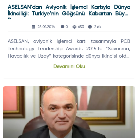
ASELSAN’dan Aviyonik İşlemci Kartıyla Dünya
İkinciliği: Türkiye’nin Göğsünü Kabartan Büyük
Başarı
28.01.2016
0
653
2 dk
ASELSAN, aviyonik işlemci kartı tasarımıyla PCB
Technology Leadership Awards 2015’te “Savunma,
Havacılık ve Uzay” kategorisinde dünya ikincisi oldu.
Şirket, baskı devre kartı teknolojisindeki liderliğini
Devamını Oku
pekiştirdi.
KARA HABERLERI
DÜNYADAN GELIŞMELER