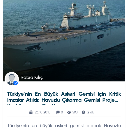
DENIZ HABERLERI
Rabia Kılıç
Türkiye’nin En Büyük Askeri Gemisi Için Kritik
Imzalar Atıldı: Havuzlu Çıkarma Gemisi Projede
Yeni Aşamaya Geçti
23.10.2015
0
598
2 dk
Türkiye’nin en büyük askeri gemisi olacak Havuzlu