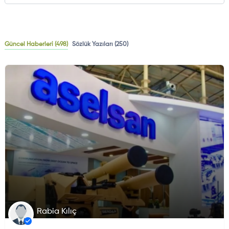
Güncel Haberleri
(498)
Sözlük Yazıları
(250)
HAVA HABERLERI
ELEKTRONIK SISTEMLER
Rabia Kılıç