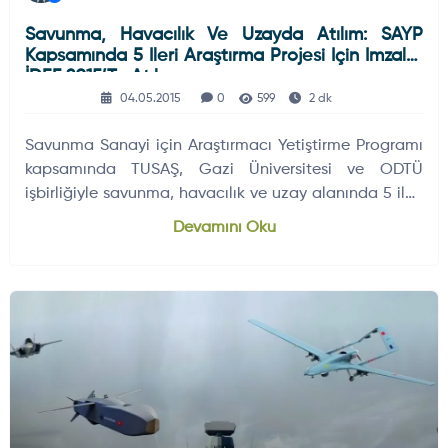
Savunma, Havacılık Ve Uzayda Atılım: SAYP
Kapsamında 5 Ileri Araştırma Projesi Için Imzalar
İDEF 2015’te Atılıyor
04.05.2015
0
599
2 dk
Savunma Sanayi için Araştırmacı Yetiştirme Programı
kapsamında TUSAŞ, Gazi Üniversitesi ve ODTÜ
işbirliğiyle savunma, havacılık ve uzay alanında 5 ileri
araştırma projesi için sözleşme imzalanacak. Projeler,
Devamını Oku
hem nitelikli insan kaynağı yetiştirilmesine hem de
kritik teknolojilerin geliştirilmesine katkı sunmayı
hedefliyor.
ELEKTRONIK SISTEMLER
DÜNYADAN GELIŞMELER