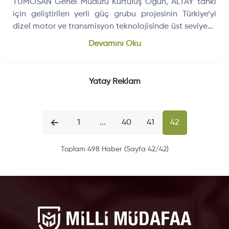
TÜMOSAN Genel Müdürü Kurtuluş Öğün, ALTAY tankı
için geliştirilen yerli güç grubu projesinin Türkiye’yi
dizel motor ve transmisyon teknolojisinde üst seviyeye
taşıyacağını belirtti.
Devamını Oku
Yatay Reklam
1
...
40
41
42
Toplam 498 Haber (Sayfa 42/42)