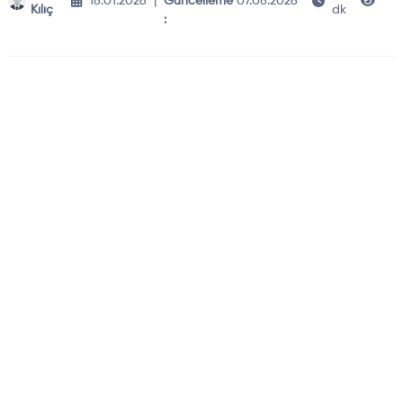
18.01.2026
|
Güncelleme
07.08.2026
341
Kılıç
dk
: