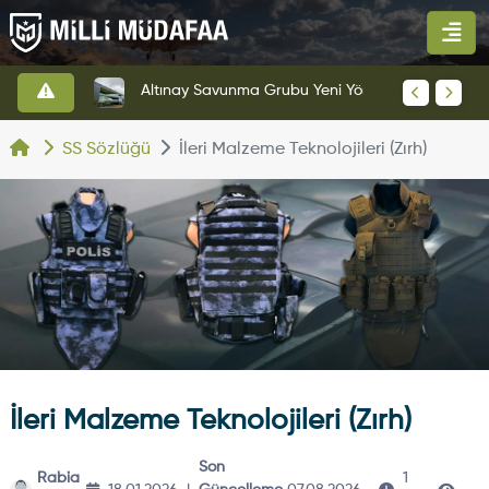
HAVELSAN’dan Azerbaycan Hava Kuvvetlerine Kritik Komuta Kontrol Sistemi İhracatı
Altınay Savunma Grubu Yeni Yönetim Yapısına Geçti
SS Sözlüğü
İleri Malzeme Teknolojileri (Zırh)
İleri Malzeme Teknolojileri (Zırh)
Son
Rabia
1