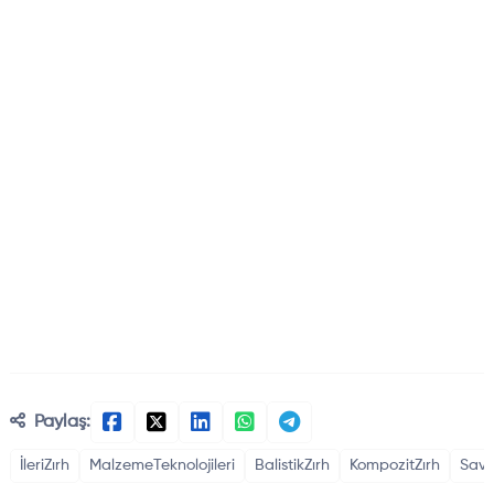
Paylaş:
İleriZırh
MalzemeTeknolojileri
BalistikZırh
KompozitZırh
Sav