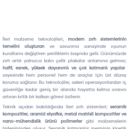
İleri malzeme teknolojileri,
modern zırh sistemlerinin
temelini oluşturan
ve savunma sanayinde oyunun
kurallarını değiştiren yeniliklerin başında gelir. G
ünümüzde
z
ırh artık yalnızca kalın
çelik plakalar anlam
ına gelmez;
hafif, esnek, y
üksek dayan
ımlı ve
çok katmanl
ı yapılar
sayesinde hem personel hem de ara
çlar için üst düzey
koruma sa
ğlanır. Bu teknolojiler, askeri operasyonlardan i
ç
güvenli
ğe kadar geniş bir alanda hayatta kalma oranını
artıran kritik bir kalkan g
örevi üstlenir.
Teknik aç
ıdan bakıldığında ileri zırh sistemleri;
seramik
kompozitler
, aramid elyaflar, metal
matrisli
kompozitler
ve
nano-m
ühendislik ürünü polimerler
gibi malzemelerin
birle
şiminden oluşur. Seramik katmanlar merminin kinetik