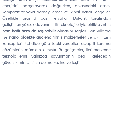
enerjisini par
çalayarak da
ğıtırken, arkasındaki esnek
kompozit
tabaka darbeyi emer ve ikincil hasarı engeller.
Özellikle aramid bazl
ı elyaflar, DuPont tarafından
geliştirilen y
üksek dayan
ımlı lif teknolojileriyle birlikte zırhın
hem hafif hem de taşınabilir
olmasını sağlar. Son yıllarda
ise
nano
ölçekte güçlendirilmi
ş malzemeler
ve akıllı zırh
konseptleri, tehdide g
öre tepki verebilen
adaptif
koruma
çözümlerini mümkün k
ılmıştır. Bu gelişmeler, ileri malzeme
teknolojilerini yalnızca savunmanın değil, geleceğin
g
üvenlik mimarisinin de merkezine yerle
ştirir.