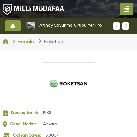
HAVELSAN’dan Azerbaycan Hava Kuvvetlerine Kritik Komuta Kontrol Sistemi İhracatı
Altınay Savunma Grubu Yeni Yönetim Yapısına Geçti
Firmalar
Roketsan
Kuruluş Tarihi:
1988
Genel Merkezi:
Ankara
Çalışan Sayısı:
3.800+