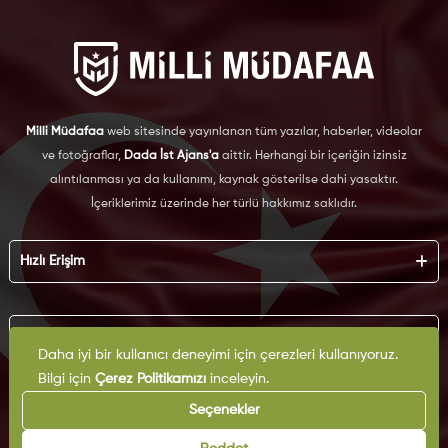
Milli Müdafaa
web sitesinde yayınlanan tüm yazılar, haberler, videolar
ve fotoğraflar,
Dada İst Ajans'a
aittir. Herhangi bir içeriğin izinsiz
alıntılanması ya da kullanımı, kaynak gösterilse dahi yasaktır.
İçeriklerimiz üzerinde her türlü hakkımız saklıdır.
Hızlı Erişim
Hakkımızda
Künye
Kurumsal
Reklam
Daha iyi bir kullanıcı deneyimi için çerezleri kullanıyoruz.
İş Birliği
Bilgi için
Çerez Politikamızı
inceleyin.
KVKK
Arşiv
Çerez Politikası
Seçenekler
İletişim
Gizlilik Politikası
Yazarlar
Kullanım Şartları