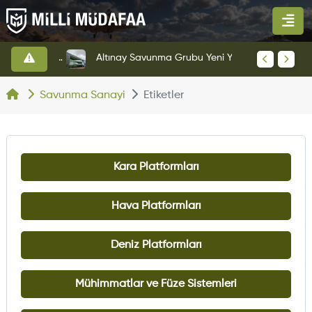
HAVELSAN’dan Azerbaycan Hava Kuvvetlerine Kritik Komuta Kontrol Sistemi İhracatı
Altınay Savunma Grubu Yeni Yönetim Yapısına Geçti
Savunma Sanayi
Etiketler
Kara Platformları
Hava Platformları
Deniz Platformları
Mühimmatlar ve Füze Sistemleri