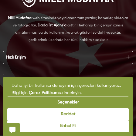
Milli Müdafaa
web sitesinde yayınlanan tüm yazılar, haberler, videolar
ve fotoğraflar,
Dada İst Ajans'a
aittir. Herhangi bir içeriğin izinsiz
alıntılanması ya da kullanımı, kaynak gösterilse dahi yasaktır.
İçeriklerimiz üzerinde her türlü hakkımız saklıdır.
Hızlı Erişim
Hakkımızda
Künye
Kurumsal
Reklam
Daha iyi bir kullanıcı deneyimi için çerezleri kullanıyoruz.
İş Birliği
Bilgi için
Çerez Politikamızı
inceleyin.
KVKK
Arşiv
Çerez Politikası
Seçenekler
İletişim
Gizlilik Politikası
Yazarlar
Kullanım Şartları
Reddet
Yayın İlkeleri
Kabul Et