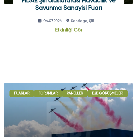
FIDAE Şili Uluslararası Havacılık Ve
Savunma Sanayisi Fuarı
04.07.2026
Santiago, Şili
Etkinliği Gör
LUSLARARASI İŞBIRLIĞI OTURUMLARI
FUARLAR
FORUMLAR
PANELLER
SERGI - GÖSTERI
B2B GÖRÜŞMELERI
UL