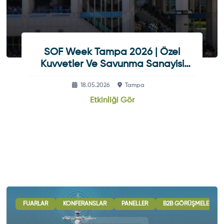
SOF Week Tampa 2026 | Özel
Kuvvetler Ve Savunma Sanayisi
Etkinliği
18.05.2026
Tampa
Etkinliği Gör
ULUSLARARASI İŞBIRLIĞI OTURUMLARI
FUARLAR
KONFERANSLAR
PANELLER
SERGI - GÖSTERI
B2B GÖRÜŞMELERI