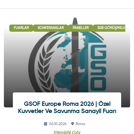
 GÖRÜŞMELERI
FUARLAR
ULUSLARARASI İŞBIRLIĞI OTURUMLARI
KONFERANSLAR
PANELLER
B2B GÖRÜŞMELERI
SERGI - GÖSTERI
GSOF Europe Roma 2026 | Özel
Kuvvetler Ve Savunma Sanayii Fuarı
06.10.2026
Roma
Etkinliği Gör