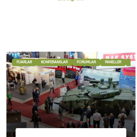
FUARLAR
KONFERANSLAR
FORUMLAR
PANELLER
B2B