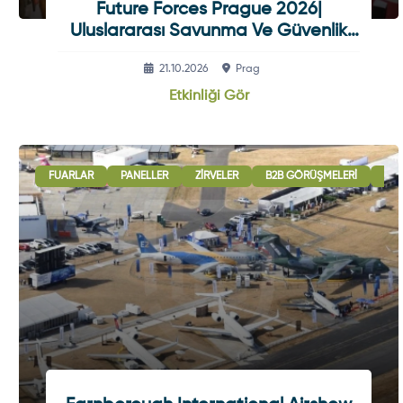
Future Forces Prague 2026|
Uluslararası Savunma Ve Güvenlik
Fuarı
21.10.2026
Prag
Etkinliği Gör
FUARLAR
PANELLER
ZIRVELER
B2B GÖRÜŞMELERI
ULU