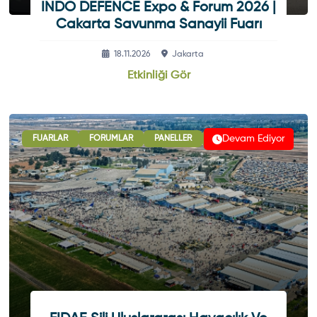
INDO DEFENCE Expo & Forum 2026 |
Cakarta Savunma Sanayii Fuarı
18.11.2026
Jakarta
Etkinliği Gör
Devam Ediyor
SLARARASI İŞBIRLIĞI OTURUMLARI
FUARLAR
FORUMLAR
PANELLER
SERGI - GÖSTERI
B2B GÖRÜŞMELERI
UL