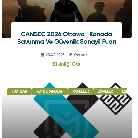
CANSEC 2026 Ottawa | Kanada
Savunma Ve Güvenlik Sanayii Fuarı
28.05.2026
Ontario
Etkinliği Gör
LER
FUARLAR
B2B GÖRÜŞMELERI
KONFERANSLAR
ULUSLARARASI İŞBIRLIĞI OTURUMLARI
PANELLER
ZIRVELER
B2B GÖR
SERG