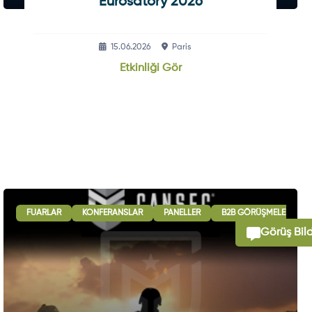
Eurosatory 2026
15.06.2026
Paris
Etkinliği Gör
USLARARASI İŞBIRLIĞI OTURUMLARI
FUARLAR
KONFERANSLAR
SERGI - GÖSTERI
PANELLER
B2B GÖRÜŞMELERI
Görüş Bild