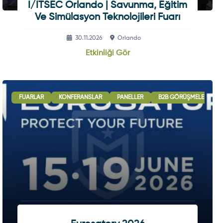
I/ITSEC Orlando | Savunma, Eğitim
Ve Simülasyon Teknolojileri Fuarı
30.11.2026
Orlando
Etkinliği Gör
USLARARASI İŞBIRLIĞI OTURUMLARI
FUARLAR
KONFERANSLAR
SERGI - GÖSTERI
PANELLER
B2B GÖRÜŞMELERI