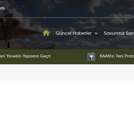
fik
Güncel Haberler
Savunma San
 Prototipi Pist Testlerine Başladı
KAA