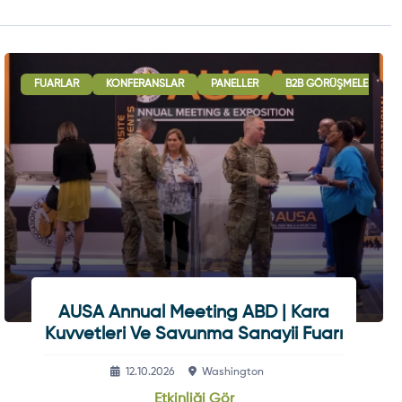
ULUSLARARASI İŞBIRLIĞI OTURUMLARI
FUARLAR
KONFERANSLAR
PANELLER
SERGI - GÖSTERI
B2B GÖRÜŞMELERI
AUSA Annual Meeting ABD | Kara
Kuvvetleri Ve Savunma Sanayii Fuarı
12.10.2026
Washington
Etkinliği Gör