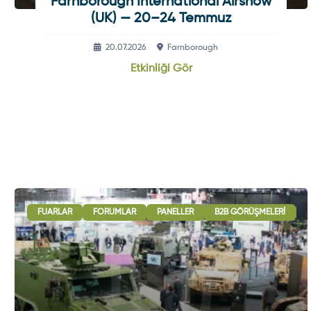
Farnborough International Airshow
(UK) — 20–24 Temmuz
20.07.2026
Farnborough
Etkinliği Gör
FUARLAR
FORUMLAR
PANELLER
B2B GÖRÜŞMELERI
U