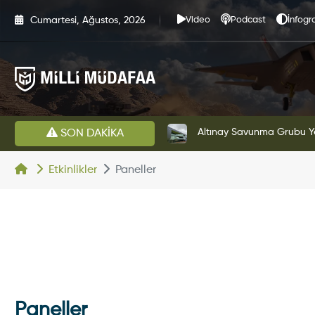
Cumartesi, Ağustos, 2026
Video
Podcast
İnfogra
ubu Yeni Yönetim Yapısına Geçti
KAAN'ın Yeni
SON DAKİKA
Etkinlikler
Paneller
Paneller