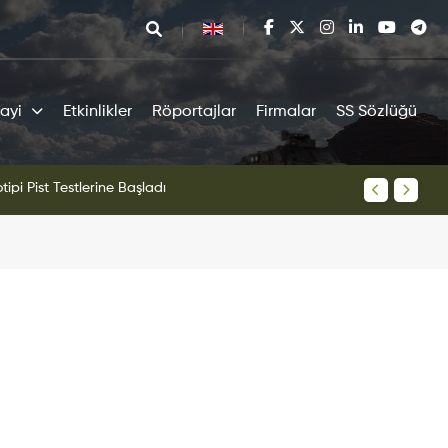
ayi
Etkinlikler
Röportajlar
Firmalar
SS Sözlüğü
N Savaş Uçağı Ön Uçuş Taksi Testini Başarıyla Tamamladı