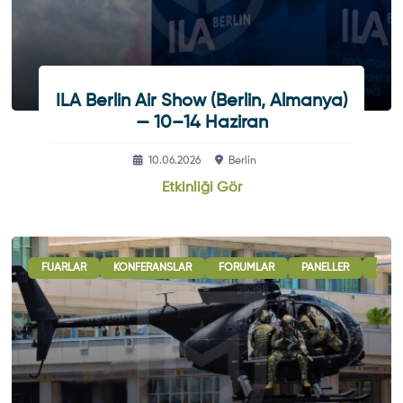
ILA Berlin Air Show (Berlin, Almanya)
— 10–14 Haziran
10.06.2026
Berlin
Etkinliği Gör
 GÖRÜŞMELERI
FUARLAR
ULUSLARARASI İŞBIRLIĞI OTURUMLARI
KONFERANSLAR
FORUMLAR
PANELLER
SERGI - GÖSTERI
ZIRVE