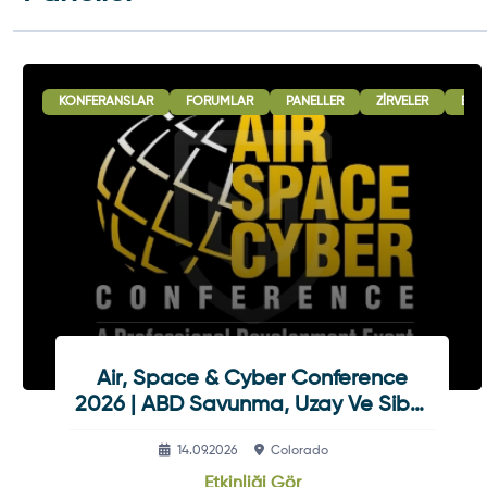
KONFERANSLAR
FORUMLAR
PANELLER
ZIRVELER
B2B
Air, Space & Cyber Conference
2026 | ABD Savunma, Uzay Ve Siber
Güvenlik Etkinliği
14.09.2026
Colorado
Etkinliği Gör