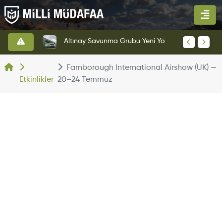
HAVELSAN’dan Azerbaycan Hava Kuvvetlerine Kritik Komuta Kontrol Sistemi İhracatı
Altınay Savunma Grubu Yeni Yönetim Yapısına Geçti
Farnborough International Airshow (UK) —
Etkinlikler
20–24 Temmuz