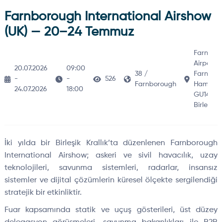
Farnborough International Airshow
(UK) — 20–24 Temmuz
Farnbor
Airport,
20.07.2026
09:00
38 /
Farnbor
-
-
526
Farnborough
Hampshi
24.07.2026
18:00
GU14 6X
Birleşik K
İki yılda bir Birleşik Krallık’ta düzenlenen Farnborough
International Airshow; askeri ve sivil havacılık, uzay
teknolojileri, savunma sistemleri, radarlar, insansız
sistemler ve dijital çözümlerin küresel ölçekte sergilendiği
stratejik bir etkinliktir.
Fuar kapsamında statik ve uçuş gösterileri, üst düzey