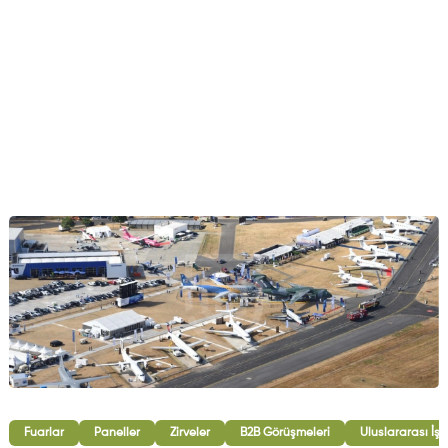
Fuarlar
Paneller
Zirveler
B2B Görüşmeleri
Uluslararası İşb