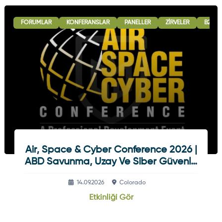
FORUMLAR
KONFERANSLAR
PANELLER
ZIRVELER
B2B G
Air, Space & Cyber Conference 2026 |
ABD Savunma, Uzay Ve Siber Güvenlik
Etkinliği
14.09.2026
Colorado
Etkinliği Gör