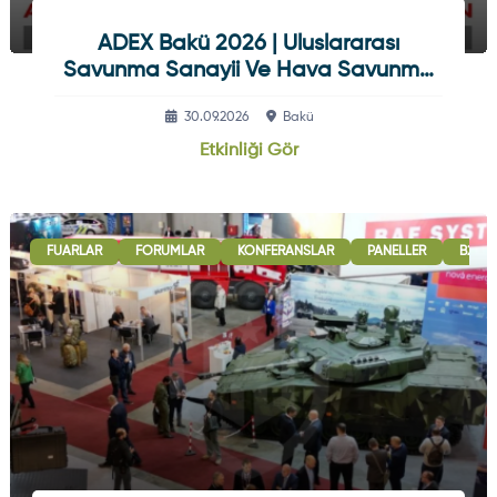
ADEX Bakü 2026 | Uluslararası
Savunma Sanayii Ve Hava Savunma
Sistemleri Fuarı
30.09.2026
Bakü
Etkinliği Gör
FUARLAR
FORUMLAR
KONFERANSLAR
PANELLER
B2B G