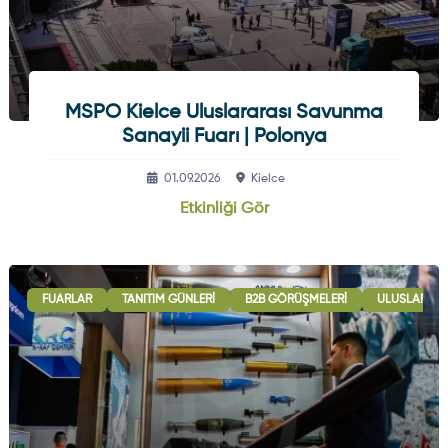
MSPO Kielce Uluslararası Savunma
Sanayii Fuarı | Polonya
01.09.2026
Kielce
Etkinliği Gör
FUARLAR
TANITIM GÜNLERI
B2B GÖRÜŞMELERI
ULUSLARARAS