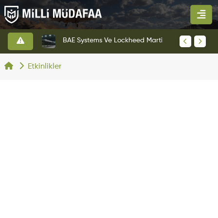
BAE Systems Ve Lockheed Martin'den Blizzard Çok Görevli İHA
Anduril'in Ohio Tesisinden İlk YFQ-44A Fury Çıktı
Etkinlikler