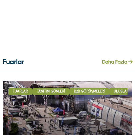
Fuarlar
Daha Fazla
FUARLAR
TANITIM GÜNLERI
B2B GÖRÜŞMELERI
ULUSLARARAS