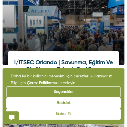
I/ITSEC Orlando | Savunma, Eğitim Ve
Simülasyon Teknolojileri Fuarı
Daha iyi bir kullanıcı deneyimi için çerezleri kullanıyoruz.
30.11.2026
Orlando
Bilgi için
Çerez Politikamızı
inceleyin.
Etkinliği Gör
Seçenekler
Reddet
Kabul Et
FUARLAR
KONFERANSLAR
ZIRVELER
ULUSLARARASI İŞBIRLI