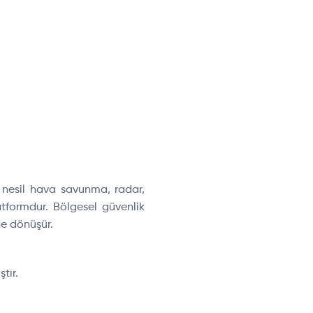
i nesil hava savunma, radar,
latformdur. Bölgesel güvenlik
ne dönüşür.
tır.