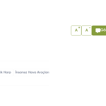
+
-
Gör
A
A
nik Harp
İnsansız Hava Araçları