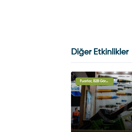
Diğer Etkinlikler
Fuarlar, B2B Görüşmeleri, Uluslararası İşbirliği Oturumları, Sergi - Gösteri
Fuarlar, B2B Görüşmeleri, Uluslararası İşbirliği Oturumları, Sergi - Gösteri