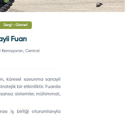
Sergi - Gösteri
ii Fuarı
o) Kemayoran, Central
, küresel savunma sanayii
tratejik bir etkinliktir. Fuarda
 insansız sistemler, mühimmat,
ası iş birliği oturumlarıyla