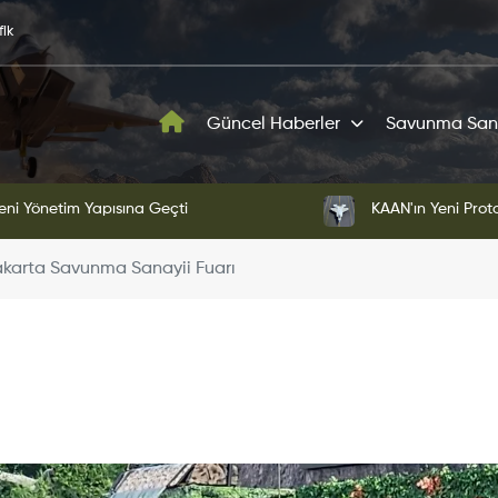
fik
Güncel Haberler
Savunma San
ni Yönetim Yapısına Geçti
KAAN'ın Yeni Proto
karta Savunma Sanayii Fuarı