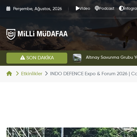
Perşembe, Ağustos, 2026
Video
Podcast
İnfogra
HAVELSAN’dan Azerbaycan Hava Kuvvetlerine Kritik Komuta Kontrol Sistemi İhracatı
Altınay Savunma Grubu Ye
SON DAKİKA
Etkinlikler
INDO DEFENCE Expo & Forum 2026 | Ca