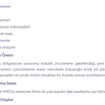
temleri
temleri
ensör teknolojileri
nik harp
temler
 araçları
n Önemi
bölgesinde savunma tedarik zincirlerinin şekillendiği, yen
sistem çözümlerinin karar vericilerle buluştuğu kritik bir p
ojeleri ve ortak üretim fırsatları bu fuarda somut iş birlikleri
rma Sayısı
k 900’ün üzerinde firma ve çok sayıda ülke pavilyonu yer almış
Olayları