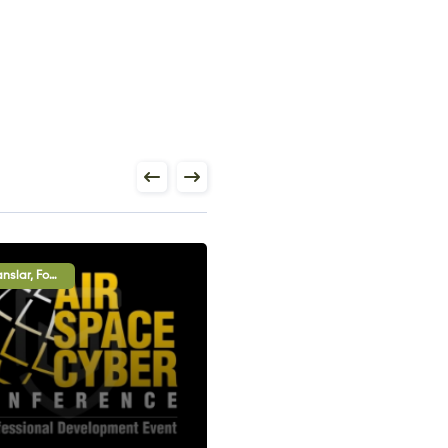
Konferanslar, Forumlar, Paneller, B2B Görüşmeleri, Uluslararası İşbirliği Oturumları, Sergi - Gösteri
B2B Görüşmeleri, Uluslararası İşbirliği Oturumları, Sergi - Gösteri