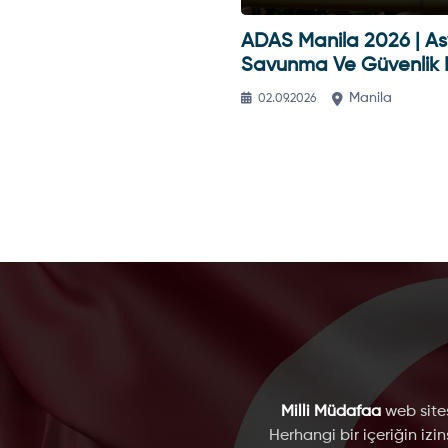
Kielce Uluslararası
ADAS Manila 2026 | A
ma Sanayii Fuarı |
Savunma Ve Güvenlik 
nya
Kielce
Manila
2026
02.09.2026
Milli Müdafaa
web sites
Herhangi bir içeriğin izi