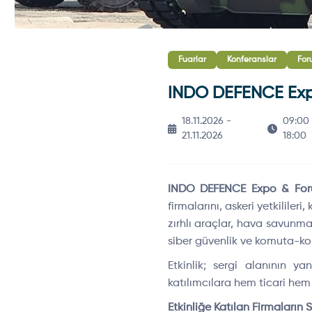
Fuarlar
Konferanslar
For
INDO DEFENCE Expo
18.11.2026 -
09:00 
21.11.2026
18:00
INDO DEFENCE Expo & Fo
firmalarını, askeri yetkilileri
zırhlı araçlar, hava savunma 
siber güvenlik ve komuta-kon
Etkinlik; sergi alanının ya
katılımcılara hem ticari hem
Etkinliğe Katılan Firmaların S