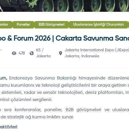
umlar
Paneller
B2B Görüşmeleri
Uluslararası İşbirliği Oturumları
 & Forum 2026 | Cakarta Savunma Sanay
-
65 /
Jakarta International Expo (JIExp
478
Jakarta
Jakarta, Indonesia
rum,
Endonezya Savunma Bakanlığı himayesinde düzenlenen
, kamu kurumlarını ve teknoloji geliştiricilerini bir araya getiren s
sistemleri, radar ve sensör teknolojileri, deniz platformları,
trol çözümleri sergilenir.
nı sıra konferanslar, paneller, B2B görüşmeleri ve uluslarar
 de stratejik ağ kurma imkânı sunar.
ektörleri