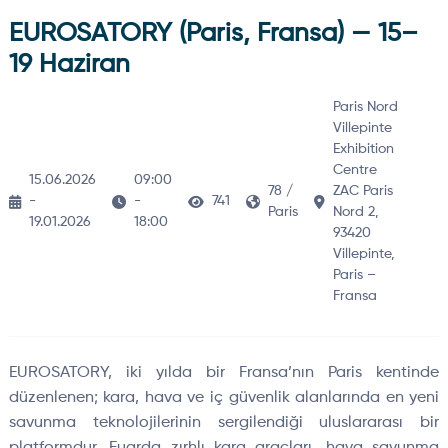
EUROSATORY (Paris, Fransa) — 15–
19 Haziran
Paris Nord
Villepinte
Exhibition
Centre
15.06.2026
09:00
78 /
ZAC Paris
-
-
741
Paris
Nord 2,
19.01.2026
18:00
93420
Villepinte,
Paris –
Fransa
EUROSATORY, iki yılda bir Fransa’nın Paris kentinde
düzenlenen; kara, hava ve iç güvenlik alanlarında en yeni
savunma teknolojilerinin sergilendiği uluslararası bir
platformdur. Fuarda zırhlı kara araçları, hava savunma