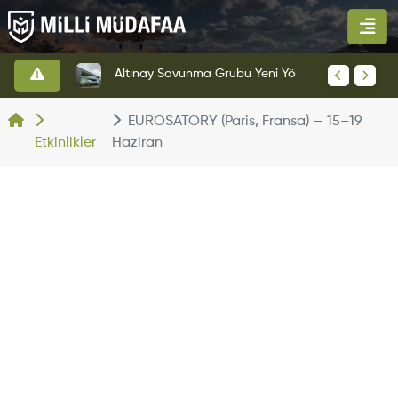
HAVELSAN’dan Azerbaycan Hava Kuvvetlerine Kritik Komuta Kontrol Sistemi İhracatı
Altınay Savunma Grubu Yeni Yönetim Yapısına Geçti
EUROSATORY (Paris, Fransa) — 15–19
Etkinlikler
Haziran