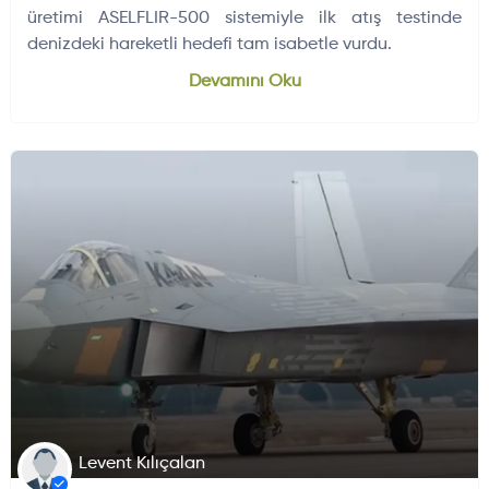
üretimi ASELFLIR-500 sistemiyle ilk atış testinde
denizdeki hareketli hedefi tam isabetle vurdu.
Devamını Oku
HAVA HABERLERI
ELEKTRONIK SISTEMLER
Levent Kılıçalan