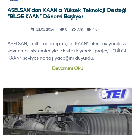
ASELSAN’dan KAAN’a Yüksek Teknoloji Desteği:
“BİLGE KAAN” Dönemi Başlıyor
22.02.2024
0
738
1 dk
ASELSAN, milli muharip uçak KAAN’ı ileri aviyonik ve
savunma sistemleriyle destekleyerek projeyi “BİLGE
KAAN” seviyesine taşıyacağını duyurdu.
Devamını Oku
HAVA HABERLERI
DÜNYADAN GELIŞMELER