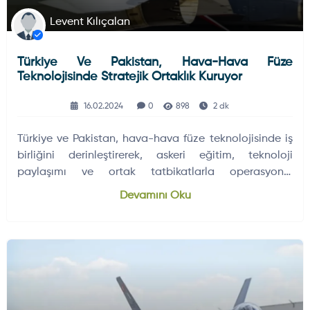
Levent Kılıçalan
Türkiye Ve Pakistan, Hava-Hava Füze
Teknolojisinde Stratejik Ortaklık Kuruyor
16.02.2024
0
898
2 dk
Türkiye ve Pakistan, hava-hava füze teknolojisinde iş
birliğini derinleştirerek, askeri eğitim, teknoloji
paylaşımı ve ortak tatbikatlarla operasyonel
kabiliyetlerini artırmayı hedefliyor.
Devamını Oku
HAVA HABERLERI
DÜNYADAN GELIŞMELER