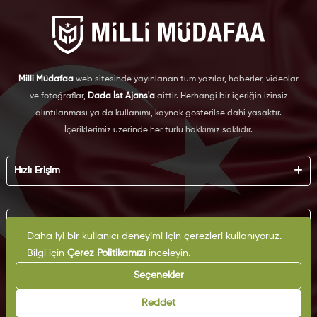
Milli Müdafaa
web sitesinde yayınlanan tüm yazılar, haberler, videolar
ve fotoğraflar,
Dada İst Ajans'a
aittir. Herhangi bir içeriğin izinsiz
alıntılanması ya da kullanımı, kaynak gösterilse dahi yasaktır.
İçeriklerimiz üzerinde her türlü hakkımız saklıdır.
Hızlı Erişim
Hakkımızda
Künye
Kurumsal
Reklam
Daha iyi bir kullanıcı deneyimi için çerezleri kullanıyoruz.
İş Birliği
Bilgi için
Çerez Politikamızı
inceleyin.
KVKK
Arşiv
Çerez Politikası
Seçenekler
İletişim
Gizlilik Politikası
Yazarlar
Kullanım Şartları
Reddet
Yayın İlkeleri