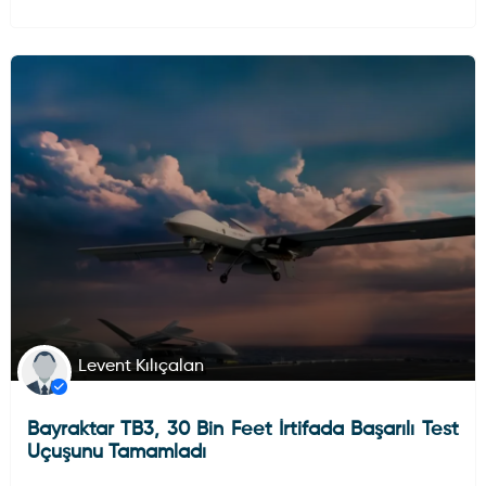
HAVA HABERLERI
SILAH VE MÜHIMMATLAR
Levent Kılıçalan
Bayraktar TB3, 30 Bin Feet İrtifada Başarılı Test
Uçuşunu Tamamladı