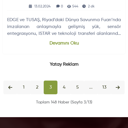
13.02.2024
0
544
2 dk
EDGE ve TUSAŞ, Riyad’daki Dünya Savunma Fuarı’nda
imzalanan anlaşmayla gelişmiş yük, sensör
entegrasyonu, ISTAR ve teknoloji transferi alanlarında
ortak çalışacak.
Devamını Oku
Yatay Reklam
1
2
3
4
5
...
13
Toplam 148 Haber (Sayfa 3/13)