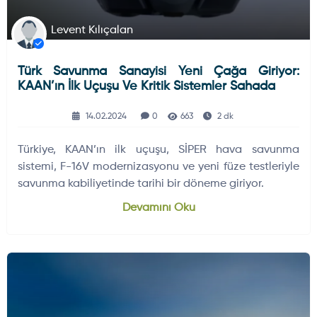
Levent Kılıçalan
Türk Savunma Sanayisi Yeni Çağa Giriyor:
KAAN’ın İlk Uçuşu Ve Kritik Sistemler Sahada
14.02.2024
0
663
2 dk
Türkiye, KAAN’ın ilk uçuşu, SİPER hava savunma
sistemi, F-16V modernizasyonu ve yeni füze testleriyle
savunma kabiliyetinde tarihi bir döneme giriyor.
Devamını Oku
HAVA HABERLERI
DÜNYADAN GELIŞMELER