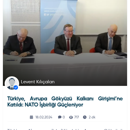
HAVA HABERLERI
DÜNYADAN GELIŞMELER
Levent Kılıçalan
Türkiye, Avrupa Gökyüzü Kalkanı Girişimi’ne
Katıldı: NATO İşbirliği Güçleniyor
18.02.2024
0
717
2 dk