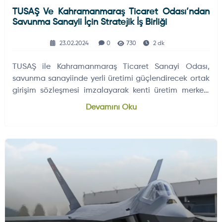
TUSAŞ Ve Kahramanmaraş Ticaret Odası’ndan
Savunma Sanayii İçin Stratejik İş Birliği
23.02.2024
0
730
2 dk
TUSAŞ ile Kahramanmaraş Ticaret Sanayi Odası,
savunma sanayiinde yerli üretimi güçlendirecek ortak
girişim sözleşmesi imzalayarak kenti üretim merkezi
yapmayı hedefliyor.
Devamını Oku
HAVA HABERLERI