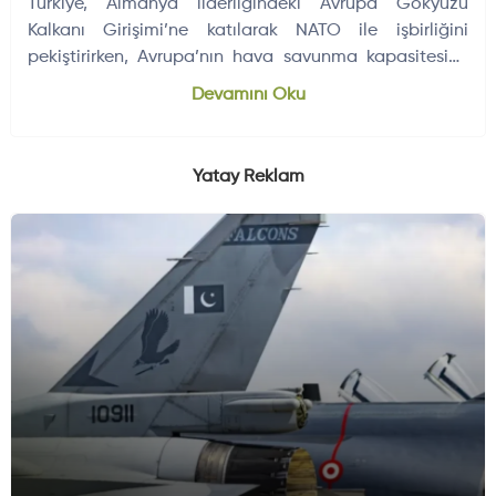
Türkiye, Almanya liderliğindeki Avrupa Gökyüzü
Kalkanı Girişimi’ne katılarak NATO ile işbirliğini
pekiştirirken, Avrupa’nın hava savunma kapasitesine
katkı sunmayı hedefliyor.
Devamını Oku
Yatay Reklam
HAVA HABERLERI
FÜZE VE ROKETLER