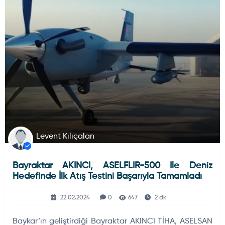
HAVA HABERLERI
ELEKTRONIK SISTEMLER
Levent Kılıçalan
Bayraktar AKINCI, ASELFLIR-500 Ile Deniz
Hedefinde İlk Atış Testini Başarıyla Tamamladı
22.02.2024
0
647
2 dk
Baykar’ın geliştirdiği Bayraktar AKINCI TİHA, ASELSAN