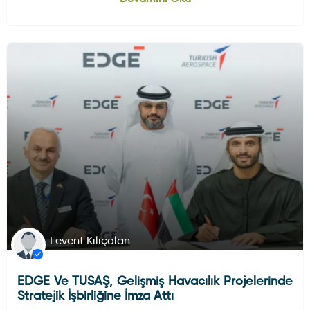
HAVA HABERLERI
DÜNYADAN GELIŞMELER
Levent Kılıçalan
EDGE Ve TUSAŞ, Gelişmiş Havacılık Projelerinde
Stratejik İşbirliğine İmza Attı