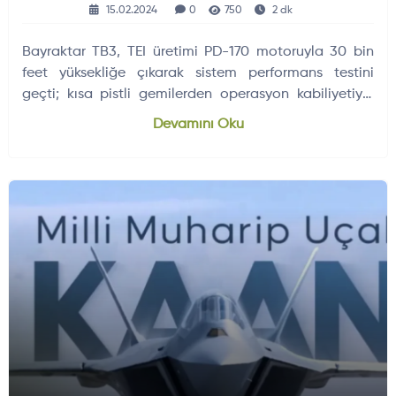
15.02.2024
0
750
2 dk
Bayraktar TB3, TEI üretimi PD-170 motoruyla 30 bin
feet yüksekliğe çıkarak sistem performans testini
geçti; kısa pistli gemilerden operasyon kabiliyetiyle
öne çıkıyor.
Devamını Oku
HAVA HABERLERI
SILAH VE MÜHIMMATLAR