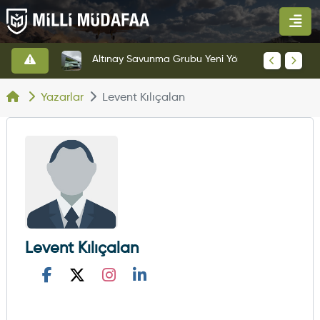
Altınay Savunma Grubu Yeni Yönetim Yapısına Geçti
KAAN'ın Yeni Prototipi Pist Testlerine Başladı
Yazarlar
Levent Kılıçalan
Levent Kılıçalan