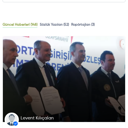
Güncel Haberleri
(148)
Sözlük Yazıları
(52)
Ropörtajları
(3)
HAVA HABERLERI
DÜNYADAN GELIŞMELER
Levent Kılıçalan