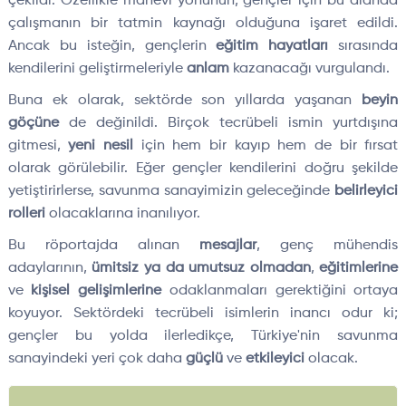
çekildi. Özellikle manevi yönünün, gençler için bu alanda
çalışmanın bir tatmin kaynağı olduğuna işaret edildi.
Ancak bu isteğin, gençlerin
eğitim hayatları
sırasında
kendilerini geliştirmeleriyle
anlam
kazanacağı vurgulandı.
Buna ek olarak, sektörde son yıllarda yaşanan
beyin
göçüne
de değinildi. Birçok tecrübeli ismin yurtdışına
gitmesi,
yeni nesil
için hem bir kayıp hem de bir fırsat
olarak görülebilir. Eğer gençler kendilerini doğru şekilde
yetiştirirlerse, savunma sanayimizin geleceğinde
belirleyici
rolleri
olacaklarına inanılıyor.
Bu röportajda alınan
mesajlar
, genç mühendis
adaylarının,
ümitsiz ya da umutsuz olmadan
,
eğitimlerine
ve
kişisel gelişimlerine
odaklanmaları gerektiğini ortaya
koyuyor. Sektördeki tecrübeli isimlerin inancı odur ki;
gençler bu yolda ilerledikçe, Türkiye'nin savunma
sanayindeki yeri çok daha
güçlü
ve
etkileyici
olacak.