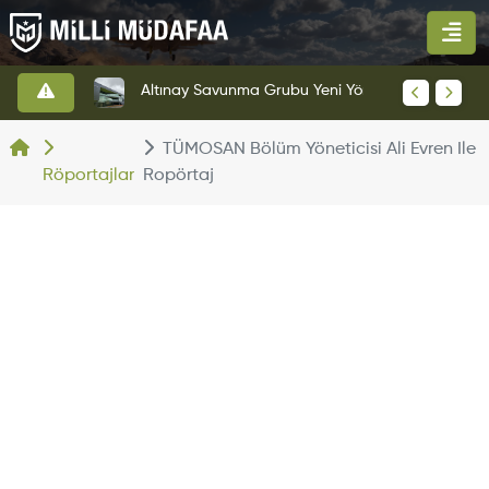
HAVELSAN’dan Azerbaycan Hava Kuvvetlerine Kritik Komuta Kontrol Sistemi İhracatı
Altınay Savunma Grubu Yeni Yönetim Yapısına Geçti
TÜMOSAN Bölüm Yöneticisi Ali Evren Ile
Röportajlar
Ropörtaj