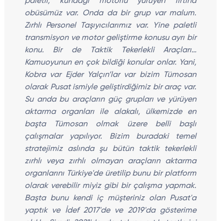
paletli, kundağı motorlu yürüyen fırtına
obüsümüz var. Onda da bir grup var malum.
Zırhlı Personel Taşıyıcılarımız var. Yine paletli
transmisyon ve motor geliştirme konusu ayrı bir
konu. Bir de Taktik Tekerlekli Araçları…
Kamuoyunun en çok bildiği konular onlar. Yani,
Kobra var Ejder Yalçın’lar var bizim Tümosan
olarak Pusat ismiyle geliştirdiğimiz bir araç var.
Su anda bu araçların güç grupları ve yürüyen
aktarma organları ile alakalı, ülkemizde en
başta Tümosan olmak üzere belli başlı
çalışmalar yapılıyor. Bizim buradaki temel
stratejimiz aslında şu bütün taktik tekerlekli
zırhlı veya zırhlı olmayan araçların aktarma
organlarını Türkiye'de üretilip bunu bir platform
olarak verebilir miyiz gibi bir çalışma yapmak.
Başta bunu kendi iç müşteriniz olan Pusat'a
yaptık ve İdef 2017'de ve 2019'da gösterime