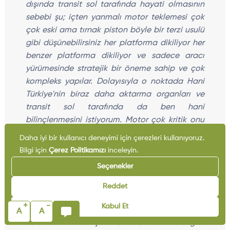
dışında transit sol tarafında hayati olmasının
sebebi şu; içten yanmalı motor teklemesi çok
çok eski ama tırnak piston böyle bir terzi usulü
gibi düşünebilirsiniz her platforma dikiliyor her
benzer platforma dikiliyor ve sadece aracı
yürümesinde stratejik bir öneme sahip ve çok
kompleks yapılar. Dolayısıyla o noktada Hani
Türkiye'nin biraz daha aktarma organları ve
transit sol tarafında da ben hani
bilinçlenmesini istiyorum. Motor çok kritik onu
üretmemiz gerekiyor. Bu tek kombinasyon
Daha iyi bir kullanıcı deneyimi için çerezleri kullanıyoruz.
oluşturma sadece motoru ürettiği zaman firma
Bilgi için
Çerez Politikamızı
inceleyin.
sayısı 3 elementi 4'tür ödemeniz 432 olmayan
Seçenekler
yapamayacağınız geometrilerin Türkiye'de
üretimi yiyeceğiniz isteyerek Talaşlı imalatta
Reddet
yapamayacağınız kilometredir üretmeye
+
-
Kabul Et
başladık bunun Antep fıstığı Hem bizim kamu
A
A
kurumlarımız da çok ve kurumlarımızda gibi