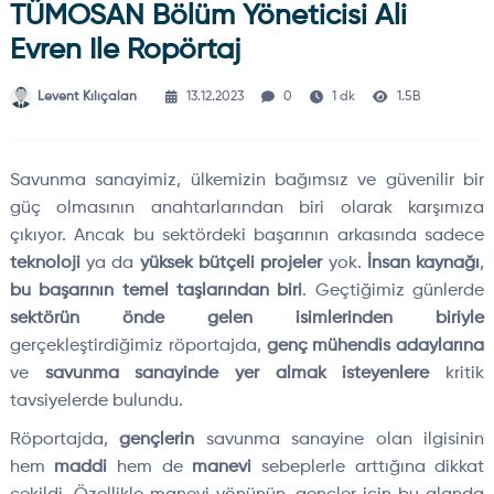
TÜMOSAN Bölüm Yöneticisi Ali
Evren Ile Ropörtaj
Levent Kılıçalan
13.12.2023
0
1 dk
1.5B
Savunma sanayimiz, ülkemizin bağımsız ve güvenilir bir
güç olmasının anahtarlarından biri olarak karşımıza
çıkıyor. Ancak bu sektördeki başarının arkasında sadece
teknoloji
ya da
yüksek bütçeli projeler
yok.
İnsan kaynağı
,
bu başarının temel taşlarından biri
. Geçtiğimiz günlerde
sektörün önde gelen isimlerinden biriyle
gerçekleştirdiğimiz röportajda,
genç mühendis adaylarına
ve
savunma sanayinde yer almak isteyenlere
kritik
tavsiyelerde bulundu.
Röportajda,
gençlerin
savunma sanayine olan ilgisinin
hem
maddi
hem de
manevi
sebeplerle arttığına dikkat