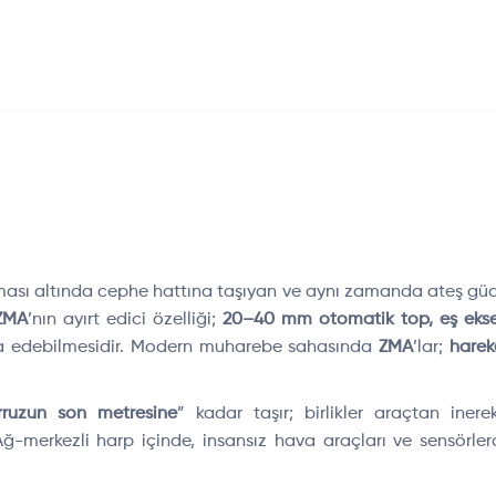
oruması altında cephe hattına taşıyan ve aynı zamanda ateş gü
ZMA
’nın ayırt edici özelliği;
20–40 mm otomatik top, eş eksen
cra edebilmesidir. Modern muharebe sahasında
ZMA
’lar;
harek
rruzun son metresine
” kadar taşır; birlikler araçtan ine
merkezli harp içinde, insansız hava araçları ve sensörlerd