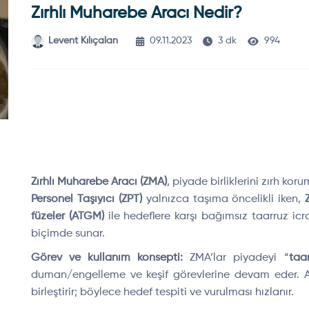
Zırhlı Muharebe Aracı Nedir?
Levent Kılıçalan
09.11.2023
3 dk
994
Zırhlı Muharebe Aracı (ZMA)
, piyade birliklerini zırh k
Personel Taşıyıcı (ZPT)
yalnızca taşıma öncelikli iken,
füzeler (ATGM)
ile hedeflere karşı bağımsız taarruz i
biçimde sunar.
Görev ve kullanım konsepti:
ZMA’lar piyadeyi “
taa
duman/engelleme ve keşif görevlerine devam eder. Ağ-
birleştirir; böylece hedef tespiti ve vurulması hızlanır.