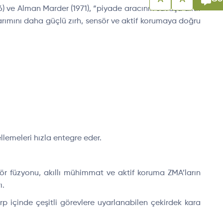
A
A
6) ve Alman Marder (1971), “piyade aracının savaşa aktif
arımını daha güçlü zırh, sensör ve aktif korumaya doğru
llemeleri hızla entegre eder.
sör füzyonu, akıllı mühimmat ve aktif koruma ZMA’ların
ı.
içinde çeşitli görevlere uyarlanabilen çekirdek kara