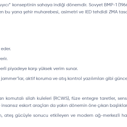
aşıyıcı” konseptinin sahaya indiği dönemdir. Sovyet BMP-1 (196
n bu yana şehir muharebesi, asimetri ve IED tehdidi ZMA tas
 eder.
rir.
perli piyadeye karşı yüksek verim sunar.
mmer’lar, aktif koruma ve atış kontrol yazılımları gibi günce
 komutalı silah kuleleri (RCWS), füze entegre taretler, sen
ve insansız eskort araçları da yakın dönemin öne çıkan başlıklar
ateş gücüyle sonucu etkileyen ve modern ağ-merkezli harp 