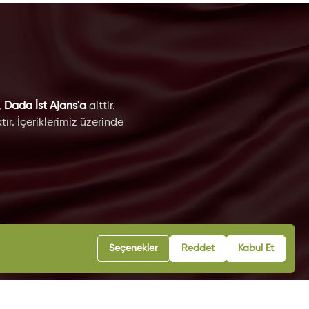
,
Dada İst Ajans'a
aittir.
ır. İçeriklerimiz üzerinde
eri
Seçenekler
Reddet
Kabul Et