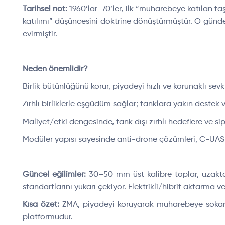
Tarihsel not:
1960’lar–70’ler, ilk “muharebeye katılan t
katılımı” düşüncesini doktrine dönüştürmüştür. O günde
evirmiştir.
Neden önemlidir?
Birlik bütünlüğünü korur, piyadeyi hızlı ve korunaklı sevk
Zırhlı birliklerle eşgüdüm sağlar; tanklara yakın destek ve
Maliyet/etki dengesinde, tank dışı zırhlı hedeflere ve si
Modüler yapısı sayesinde anti-drone çözümleri, C-UAS ja
Güncel eğilimler:
30–50 mm üst kalibre toplar, uzaktan
standartlarını yukarı çekiyor. Elektrikli/hibrit aktarma 
Kısa özet:
ZMA, piyadeyi koruyarak muharebeye sokan, 
platformudur.