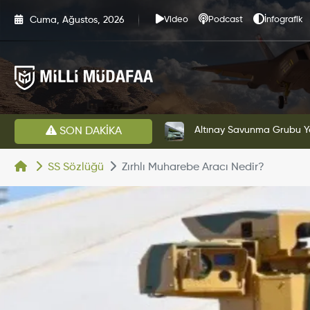
Cuma, Ağustos, 2026
Video
Podcast
İnfografik
HAVELSAN’dan Azerbaycan Hava Kuvvetlerine Kritik Komuta Kontrol Sistemi İhracatı
Altınay Savunma Grubu Ye
SON DAKİKA
SS Sözlüğü
Zırhlı Muharebe Aracı Nedir?