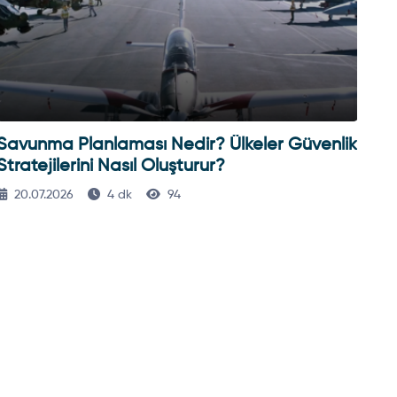
Savunma Planlaması Nedir? Ülkeler Güvenlik
As
Stratejilerini Nasıl Oluşturur?
Sür
20.07.2026
4 dk
94
1