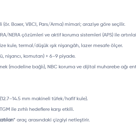
i (ör. Boxer, VBCI, Pars/Arma) mimari; araziye göre seçilir.
A/NERA çözümleri ve aktif koruma sistemleri (APS) ile artırılabi
e kule, termal/düşük ışık nişangâh, lazer mesafe ölçer.
cü, nişancı, komutan) + 6–9 piyade.
enek (modeline bağlı), NBC koruma ve dijital muharebe ağı e
(12.7–14.5 mm makineli tüfek/hafif kule).
 ile zırhlı hedeflere karşı etkili.
atılan
” araç arasındaki çizgiyi netleştirir.