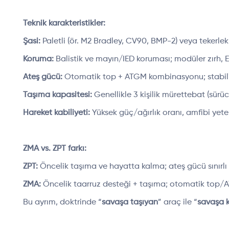
Teknik karakteristikler:
Şasi:
Paletli (ör. M2 Bradley, CV90, BMP-2) veya tekerlekl
Koruma:
Balistik ve mayın/IED koruması; modüler zırh, ER
Ateş gücü:
Otomatik top + ATGM kombinasyonu; stabiliz
Taşıma kapasitesi:
Genellikle 3 kişilik mürettebat (sürü
Hareket kabiliyeti:
Yüksek güç/ağırlık oranı, amfibi yet
ZMA vs. ZPT farkı:
ZPT:
Öncelik taşıma ve hayatta kalma; ateş gücü sınırlı 
ZMA:
Öncelik taarruz desteği + taşıma; otomatik top/ATGM
Bu ayrım, doktrinde “
savaşa taşıyan
” araç ile “
savaşa k