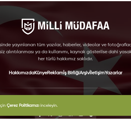
inde yayınlanan tüm yazılar, haberler, videolar ve fotoğraflar
nsiz alıntılanması ya da kullanımı, kaynak gösterilse dahi yasakt
her türlü hakkımız saklıdır.
Hakkımızda
Künye
Reklam
İş Birliği
Arşiv
İletişim
Yazarlar
VKK
Çerez Politikası
Gizlilik Politikası
Kullanım Şartları
Yayın İlkel
için
Çerez Politikamızı
inceleyin.