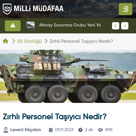
HAVELSAN’dan Azerbaycan Hava Kuvvetlerine Kritik Komuta Kontrol Sistemi İhracatı
Altınay Savunma Grubu Yeni Yönetim Yapısına Geçti
SS Sözlüğü
Zırhlı Personel Taşıyıcı Nedir?
Zırhlı Personel Taşıyıcı Nedir?
Levent Kılıçalan
09.11.2023
2 dk
898