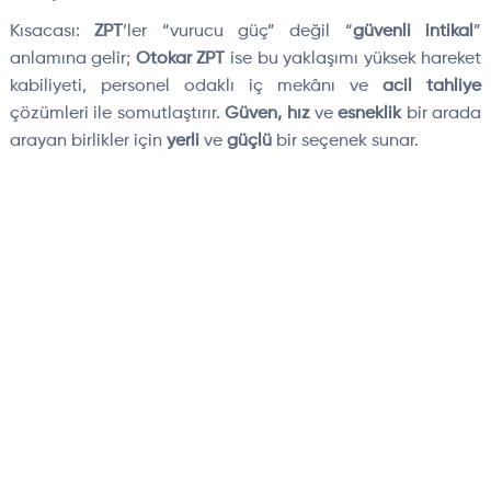
Kısacası:
ZPT
’ler “vurucu güç” değil “
güvenli intikal
”
anlamına gelir;
Otokar ZPT
ise bu yaklaşımı yüksek hareket
kabiliyeti, personel odaklı iç mekânı ve
acil tahliye
çözümleri ile somutlaştırır.
Güven, hız
ve
esneklik
bir arada
arayan birlikler için
yerli
ve
güçlü
bir seçenek sunar.