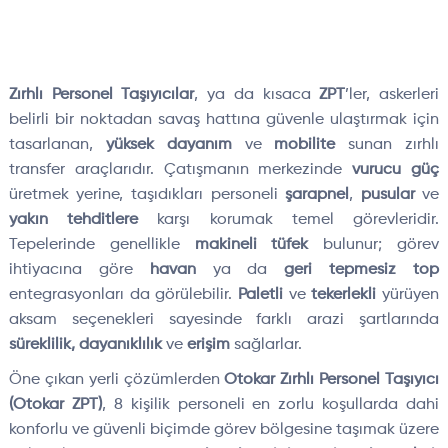
Zırhlı Personel Taşıyıcılar
, ya da kısaca
ZPT
’ler, askerleri
belirli bir noktadan savaş hattına güvenle ulaştırmak için
tasarlanan,
yüksek dayanım
ve
mobilite
sunan zırhlı
transfer araçlarıdır. Çatışmanın merkezinde
vurucu güç
üretmek yerine, taşıdıkları personeli
şarapnel
,
pusular
ve
yakın tehditlere
karşı korumak temel görevleridir.
Tepelerinde genellikle
makineli tüfek
bulunur; görev
ihtiyacına göre
havan
ya da
geri tepmesiz top
entegrasyonları da görülebilir.
Paletli
ve
tekerlekli
yürüyen
aksam seçenekleri sayesinde farklı arazi şartlarında
süreklilik, dayanıklılık
ve
erişim
sağlarlar.
Öne çıkan yerli çözümlerden
Otokar Zırhlı Personel Taşıyıcı
(Otokar ZPT)
, 8 kişilik personeli en zorlu koşullarda dahi
konforlu ve güvenli biçimde görev bölgesine taşımak üzere