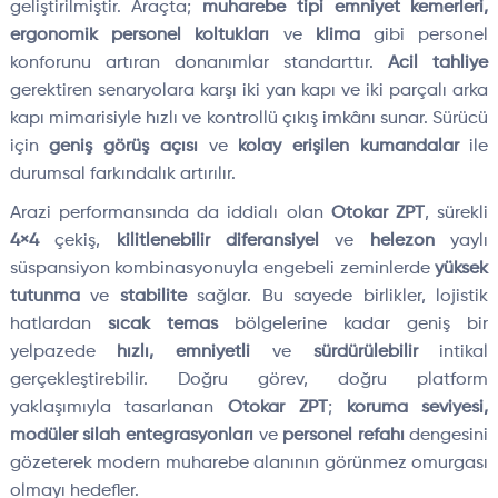
geliştirilmiştir. Araçta;
muharebe tipi emniyet kemerleri,
ergonomik personel koltukları
ve
klima
gibi personel
konforunu artıran donanımlar standarttır.
Acil tahliye
gerektiren senaryolara karşı iki yan kapı ve iki parçalı arka
kapı mimarisiyle hızlı ve kontrollü çıkış imkânı sunar. Sürücü
için
geniş görüş açısı
ve
kolay erişilen kumandalar
ile
durumsal farkındalık artırılır.
Arazi performansında da iddialı olan
Otokar ZPT
, sürekli
4×4
çekiş,
kilitlenebilir diferansiyel
ve
helezon
yaylı
süspansiyon kombinasyonuyla engebeli zeminlerde
yüksek
tutunma
ve
stabilite
sağlar. Bu sayede birlikler, lojistik
hatlardan
sıcak temas
bölgelerine kadar geniş bir
yelpazede
hızlı, emniyetli
ve
sürdürülebilir
intikal
gerçekleştirebilir. Doğru görev, doğru platform
yaklaşımıyla tasarlanan
Otokar ZPT
;
koruma seviyesi,
modüler silah entegrasyonları
ve
personel refahı
dengesini
gözeterek modern muharebe alanının görünmez omurgası
olmayı hedefler.