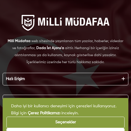
Milli Müdafaa
web sitesinde yayınlanan tüm yazılar, haberler, videolar
ve fotoğraflar,
Dada İst Ajans'a
aittir. Herhangi bir içeriğin izinsiz
alıntılanması ya da kullanımı, kaynak gösterilse dahi yasaktır.
İçeriklerimiz üzerinde her türlü hakkımız saklıdır.
Hızlı Erişim
Hakkımızda
Künye
Kurumsal
Reklam
Daha iyi bir kullanıcı deneyimi için çerezleri kullanıyoruz.
İş Birliği
Bilgi için
Çerez Politikamızı
inceleyin.
KVKK
Arşiv
Çerez Politikası
Seçenekler
İletişim
Gizlilik Politikası
Yazarlar