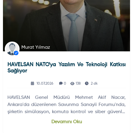
Murat Yılmaz
HAVELSAN NATO'ya Yazılım Ve Teknoloji Katkısı
Sağlıyor
10.07.2026
0
138
2 dk
HAVELSAN Genel Müdürü Mehmet Akif Nacar,
Ankara'da düzenlenen Savunma Sanayii Forumu'nda,
şirketin simülasyon, komuta kontrol ve siber güvenlik
teknolojilerini NATO ülkelerine…
Devamını Oku