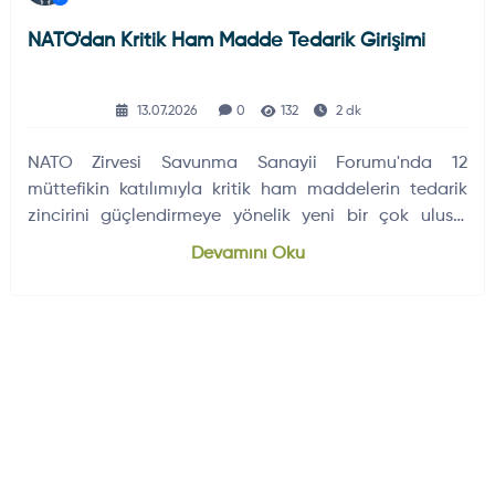
NATO'dan Kritik Ham Madde Tedarik Girişimi
13.07.2026
0
132
2 dk
NATO Zirvesi Savunma Sanayii Forumu'nda 12
müttefikin katılımıyla kritik ham maddelerin tedarik
zincirini güçlendirmeye yönelik yeni bir çok uluslu
proje başlatıldı.
Devamını Oku