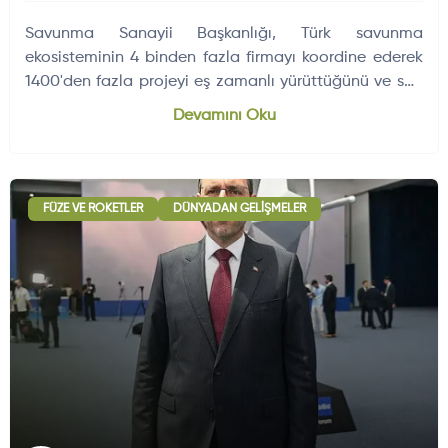
Savunma Sanayii Başkanlığı, Türk savunma
ekosisteminin 4 binden fazla firmayı koordine ederek
1400'den fazla projeyi eş zamanlı yürüttüğünü ve son
12 ayda 11 milyar doları aşan…
Devamını Oku
FÜZE VE ROKETLER
DÜNYADAN GELIŞMELER