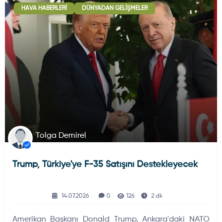
HAVA HABERLERI
DÜNYADAN GELIŞMELER
Deniz Haberleri
223
Uydu ve Uzay Haberi
44
Silah ve Mühimmatlar
231
Tolga Demirel
Trump, Türkiye'ye F-35 Satışını Destekleyecek
Füze ve Roketler
226
14.07.2026
0
126
2 dk
Elektronik Sistemler
537
Amerikan Başkanı Donald Trump, Ankara'daki NATO