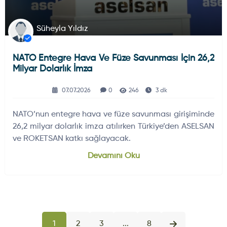
Süheyla Yıldız
NATO Entegre Hava Ve Füze Savunması İçin 26,2
Milyar Dolarlık İmza
07.07.2026
0
246
3 dk
NATO’nun entegre hava ve füze savunması girişiminde
26,2 milyar dolarlık imza atılırken Türkiye’den ASELSAN
ve ROKETSAN katkı sağlayacak.
Devamını Oku
1
2
3
...
8