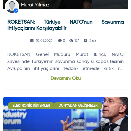
Murat Yılmaz
ROKETSAN: Türkiye NATO'nun Savunma
Ihtiyaçlarını Karşılayabilir
10.07.2026
0
124
2 dk
ROKETSAN Genel Müdürü Murat İkinci, NATO
Zirvesi'nde Türkiye'nin savunma sanayisi kapasitesinin
Avrupa'nın ihtiyaçlarını tedarik etmede kritik rol
oynayabileceğini belirtti.
Devamını Oku
ELEKTRONIK SISTEMLER
DÜNYADAN GELIŞMELER