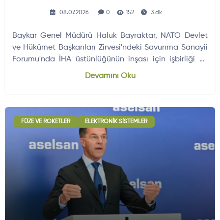
08.07.2026
0
152
3 dk
Baykar Genel Müdürü Haluk Bayraktar, NATO Devlet
ve Hükümet Başkanları Zirvesi'ndeki Savunma Sanayii
Forumu'nda İHA üstünlüğünün inşası için işbirliği ve
kapasite paylaşımının…
Devamını Oku
FÜZE VE ROKETLER
ELEKTRONIK SISTEMLER