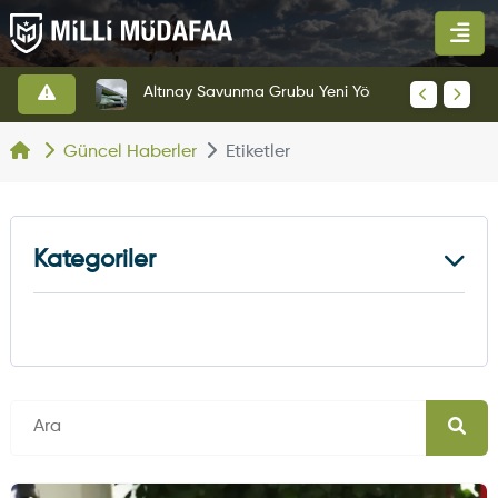
HAVELSAN’dan Azerbaycan Hava Kuvvetlerine Kritik Komuta Kontrol Sistemi İhracatı
Altınay Savunma Grubu Yeni Yönetim Yapısına Geçti
Güncel Haberler
Etiketler
Kategoriler
Kara Haberleri
374
Hava Haberleri
630