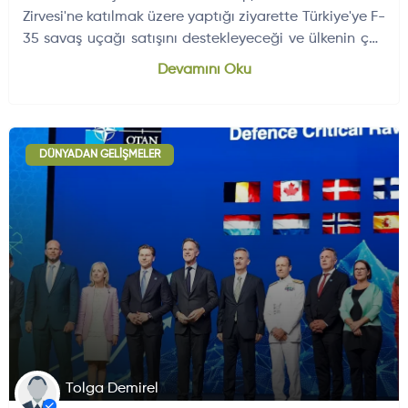
Zirvesi'ne katılmak üzere yaptığı ziyarette Türkiye'ye F-
35 savaş uçağı satışını destekleyeceği ve ülkenin çok
uluslu programa…
Dünyadan Gelişmeler
704
Devamını Oku
DÜNYADAN GELIŞMELER
Tolga Demirel