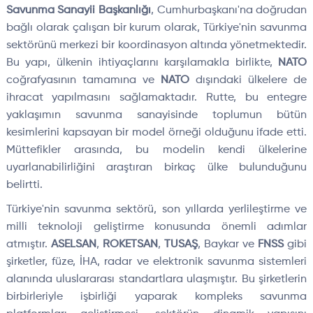
Savunma Sanayii Başkanlığı
, Cumhurbaşkanı'na doğrudan
bağlı olarak çalışan bir kurum olarak, Türkiye'nin savunma
sektörünü merkezi bir koordinasyon altında yönetmektedir.
Bu yapı, ülkenin ihtiyaçlarını karşılamakla birlikte,
NATO
coğrafyasının tamamına ve
NATO
dışındaki ülkelere de
ihracat yapılmasını sağlamaktadır. Rutte, bu entegre
yaklaşımın savunma sanayisinde toplumun bütün
kesimlerini kapsayan bir model örneği olduğunu ifade etti.
Müttefikler arasında, bu modelin kendi ülkelerine
uyarlanabilirliğini araştıran birkaç ülke bulunduğunu
belirtti.
Türkiye'nin savunma sektörü, son yıllarda yerlileştirme ve
milli teknoloji geliştirme konusunda önemli adımlar
atmıştır.
ASELSAN
,
ROKETSAN
,
TUSAŞ
, Baykar ve
FNSS
gibi
şirketler, füze, İHA, radar ve elektronik savunma sistemleri
alanında uluslararası standartlara ulaşmıştır. Bu şirketlerin
birbirleriyle işbirliği yaparak kompleks savunma