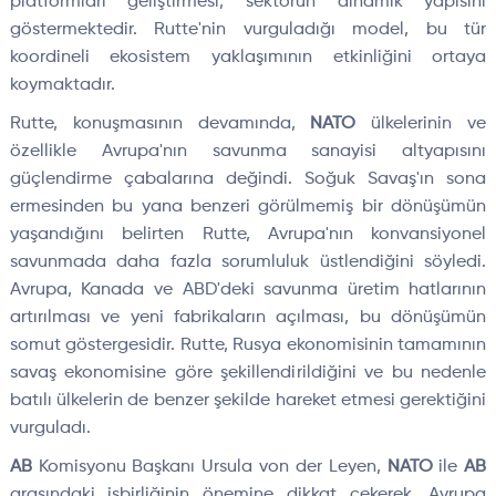
platformları geliştirmesi, sektörün dinamik yapısını
göstermektedir. Rutte'nin vurguladığı model, bu tür
koordineli ekosistem yaklaşımının etkinliğini ortaya
koymaktadır.
Rutte, konuşmasının devamında,
NATO
ülkelerinin ve
özellikle Avrupa'nın savunma sanayisi altyapısını
güçlendirme çabalarına değindi. Soğuk Savaş'ın sona
ermesinden bu yana benzeri görülmemiş bir dönüşümün
yaşandığını belirten Rutte, Avrupa'nın konvansiyonel
savunmada daha fazla sorumluluk üstlendiğini söyledi.
Avrupa, Kanada ve ABD'deki savunma üretim hatlarının
artırılması ve yeni fabrikaların açılması, bu dönüşümün
somut göstergesidir. Rutte, Rusya ekonomisinin tamamının
savaş ekonomisine göre şekillendirildiğini ve bu nedenle
batılı ülkelerin de benzer şekilde hareket etmesi gerektiğini
vurguladı.
AB
Komisyonu Başkanı Ursula von der Leyen,
NATO
ile
AB
arasındaki işbirliğinin önemine dikkat çekerek, Avrupa