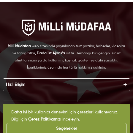
Milli Müdafaa
web sitesinde yayınlanan tüm yazılar, haberler, videolar
ve fotoğraflar,
Dada İst Ajans'a
aittir. Herhangi bir içeriğin izinsiz
alıntılanması ya da kullanımı, kaynak gösterilse dahi yasaktır.
İçeriklerimiz üzerinde her türlü hakkımız saklıdır.
Hızlı Erişim
Hakkımızda
Künye
Kurumsal
Reklam
Daha iyi bir kullanıcı deneyimi için çerezleri kullanıyoruz.
İş Birliği
Bilgi için
Çerez Politikamızı
inceleyin.
KVKK
Arşiv
Çerez Politikası
Seçenekler
İletişim