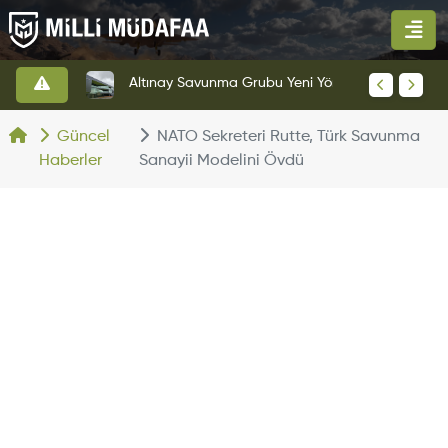
HAVELSAN’dan Azerbaycan Hava Kuvvetlerine Kritik Komuta Kontrol Sistemi İhracatı
Altınay Savunma Grubu Yeni Yönetim Yapısına Geçti
Güncel
NATO Sekreteri Rutte, Türk Savunma
Haberler
Sanayii Modelini Övdü