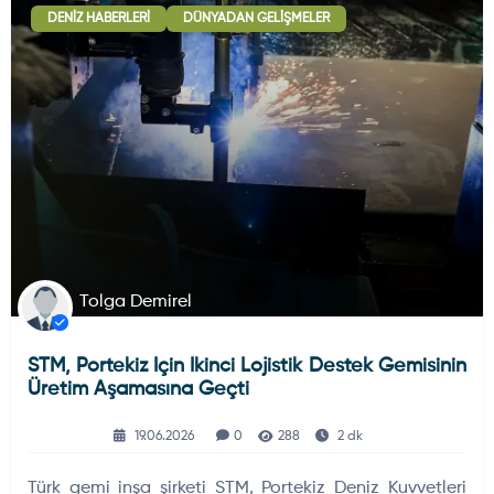
DENIZ HABERLERI
DÜNYADAN GELIŞMELER
Deniz Haberleri
223
Uydu ve Uzay Haberi
44
Silah ve Mühimmatlar
231
Tolga Demirel
STM, Portekiz Için Ikinci Lojistik Destek Gemisinin
Füze ve Roketler
226
Üretim Aşamasına Geçti
19.06.2026
0
288
2 dk
Elektronik Sistemler
537
Türk gemi inşa şirketi STM, Portekiz Deniz Kuvvetleri