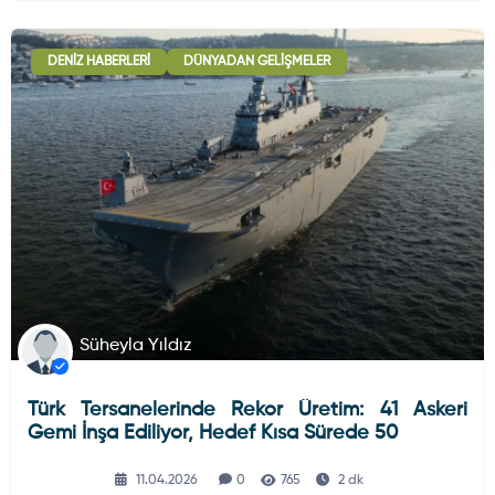
DENIZ HABERLERI
DÜNYADAN GELIŞMELER
Süheyla Yıldız
Türk Tersanelerinde Rekor Üretim: 41 Askeri
Gemi İnşa Ediliyor, Hedef Kısa Sürede 50
11.04.2026
0
765
2 dk