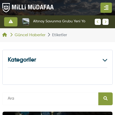
HAVELSAN’dan Azerbaycan Hava Kuvvetlerine Kritik Komuta Kontrol Sistemi İhracatı
Altınay Savunma Grubu Yeni Yönetim Yapısına Geçti
Güncel Haberler
Etiketler
Kategoriler
Kara Haberleri
374
Hava Haberleri
630