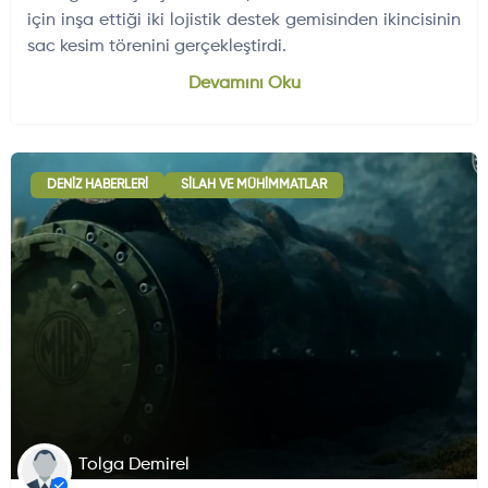
için inşa ettiği iki lojistik destek gemisinden ikincisinin
sac kesim törenini gerçekleştirdi.
Dünyadan Gelişmeler
704
Devamını Oku
DENIZ HABERLERI
SILAH VE MÜHIMMATLAR
Tolga Demirel