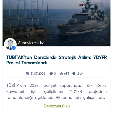
Süheyla Yıldız
TÜBİTAK’tan Denizlerde Stratejik Atılım: YDYFR
Projesi Tamamlandı
31.03.2026
0
653
2 dk
TÜBİTAK’ın 2025 faaliyet raporunda, Türk Deniz
Kuvvetleri için geliştirilen YDYFR projesinin
tamamlandığı açıklandı. HF bandında çalışan ufuk
ötesi radar sistemi, Türkiye’nin geniş deniz
Devamını Oku
alanlarındaki gözetleme kapasitesini artırmayı