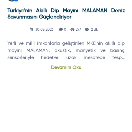
Türkiye'nin Akıllı Dip Mayını MALAMAN Deniz
Savunmasını Güçlendiriyor
30.05.2026
0
297
2 dk
Yerli ve millî imkanlarla geliştirilen MKE'nin akıllı dip
mayını MALAMAN, akustik, manyetik ve basınç
sensörleriyle hedefleri uzak mesafede tespit
edebiliyor.
Devamını Oku