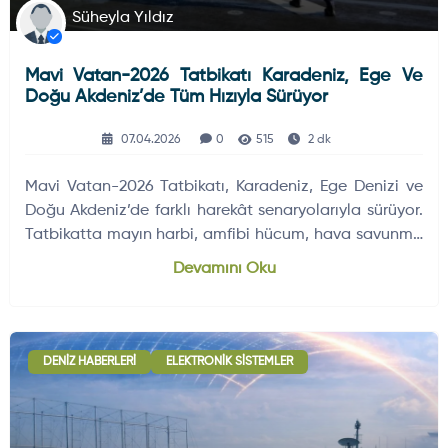
Süheyla Yıldız
Mavi Vatan-2026 Tatbikatı Karadeniz, Ege Ve
Doğu Akdeniz’de Tüm Hızıyla Sürüyor
07.04.2026
0
515
2 dk
Mavi Vatan-2026 Tatbikatı, Karadeniz, Ege Denizi ve
Doğu Akdeniz’de farklı harekât senaryolarıyla sürüyor.
Tatbikatta mayın harbi, amfibi hücum, hava savunma
ve denizaltı savunma eğitimleri öne çıkıyor.
Devamını Oku
DENIZ HABERLERI
ELEKTRONIK SISTEMLER