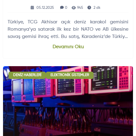
05.12.2025
0
945
2 dk
Türkiye, TCG Akhisar açık deniz karakol gemisini
Romanya’ya satarak ilk kez bir NATO ve AB ülkesine
savaş gemisi ihraç etti. Bu satış, Karadeniz’de Türkiye,
Romanya ve Ukrayna arasında stratejik bir deniz iş
Devamını Oku
birliği zemini oluşturuyor.
DENIZ HABERLERI
ELEKTRONIK SISTEMLER