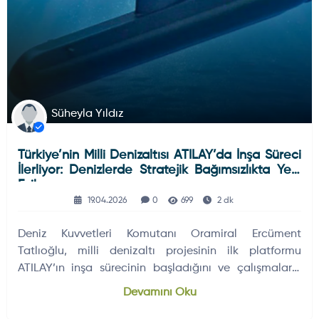
Süheyla Yıldız
Türkiye’nin Milli Denizaltısı ATILAY’da İnşa Süreci
İlerliyor: Denizlerde Stratejik Bağımsızlıkta Yeni
Eşik
19.04.2026
0
699
2 dk
Deniz Kuvvetleri Komutanı Oramiral Ercüment
Tatlıoğlu, milli denizaltı projesinin ilk platformu
ATILAY’ın inşa sürecinin başladığını ve çalışmaların
sürdüğünü açıkladı. Proje, Türkiye’nin denizaltı tasarım
Devamını Oku
ve üretiminde yeni bir aşamaya geçtiğini gösteriyor.