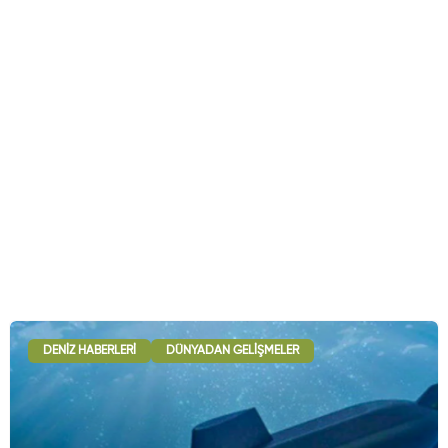
DENIZ HABERLERI
DÜNYADAN GELIŞMELER