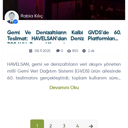
Rabia Kılıç
Gemi Ve Denizaltıların Kalbi GVDS’de 60.
Teslimat: HAVELSAN’dan Deniz Platformlarına
300 Yıllık Başarı Hikayesi
08.11.2025
0
855
2 dk
HAVELSAN, gemi ve denizaltıların veri akışını yöneten
milli Gemi Veri Dağıtım Sistemi (GVDS) ürün ailesinde
60. teslimatını gerçekleştirdi; toplam kullanım süresi
300 yılı aştı.
Devamını Oku
1
2
3
4