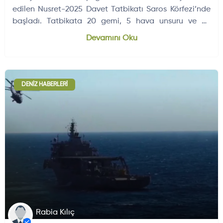
edilen Nusret-2025 Davet Tatbikatı Saros Körfezi’nde
başladı. Tatbikata 20 gemi, 5 hava unsuru ve 44
gözlemci katılıyor.
Dünyadan Gelişmeler
704
Devamını Oku
DENIZ HABERLERI
Rabia Kılıç