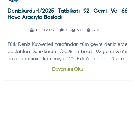
Denizkurdu-I/2025 Tatbikatı 92 Gemi Ve 66
Hava Aracıyla Başladı
06.10.2025
0
638
5 dk
Türk Deniz Kuvvetleri tarafından tüm çevre denizlerde
başlatılan Denizkurdu-I/2025 Tatbikatı, 92 gemi ve 66
hava aracının katılımıyla 10 Ekim’e kadar sürecek.
Tatbikatta harekât yönetimi, karar verme ve müşterek
Devamını Oku
çalışabilirlik yetenekleri test edilecek.