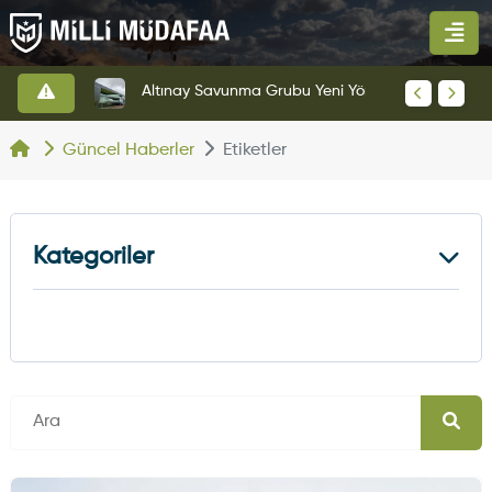
HAVELSAN’dan Azerbaycan Hava Kuvvetlerine Kritik Komuta Kontrol Sistemi İhracatı
Altınay Savunma Grubu Yeni Yönetim Yapısına Geçti
Güncel Haberler
Etiketler
Kategoriler
Kara Haberleri
374
Hava Haberleri
630