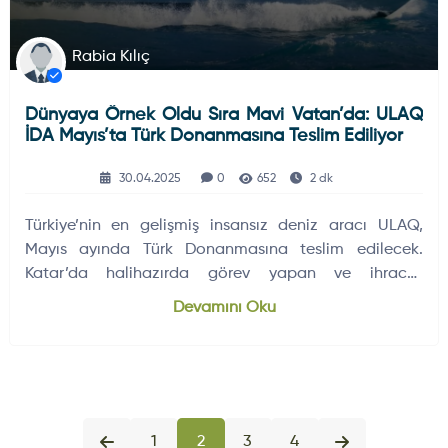
Rabia Kılıç
Dünyaya Örnek Oldu Sıra Mavi Vatan’da: ULAQ
İDA Mayıs’ta Türk Donanmasına Teslim Ediliyor
30.04.2025
0
652
2 dk
Türkiye’nin en gelişmiş insansız deniz aracı ULAQ,
Mayıs ayında Türk Donanmasına teslim edilecek.
Katar’da halihazırda görev yapan ve ihracat
sözleşmesi imzalanmış ilk İDA olma özelliğini taşıyan
Devamını Oku
ULAQ, Mavi Vatan’da keşiften denizaltı harbine kadar
birçok görev üstlenecek.
1
2
3
4