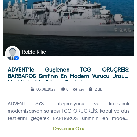
Rabia Kılıç
ADVENT’le Güçlenen TCG ORUÇREİS:
BARBAROS Sınıfının En Modern Vurucu Unsuru
Mavi Vatan’da Göreve Başladı
03.08.2025
0
724
2 dk
ADVENT SYS entegrasyonu ve kapsamlı
modernizasyon sonrası TCG ORUÇREİS, kabul ve atış
testlerini geçerek BARBAROS sınıfının en modern
unsuru olarak Mavi Vatan’da göreve başladı.
Devamını Oku