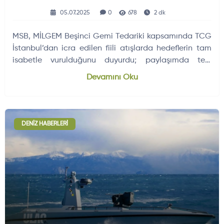
05.07.2025
0
678
2 dk
MSB, MİLGEM Beşinci Gemi Tedariki kapsamında TCG
İstanbul’dan icra edilen fiili atışlarda hedeflerin tam
isabetle vurulduğunu duyurdu; paylaşımda test
görüntüleri de yayımlandı.
Devamını Oku
DENIZ HABERLERI