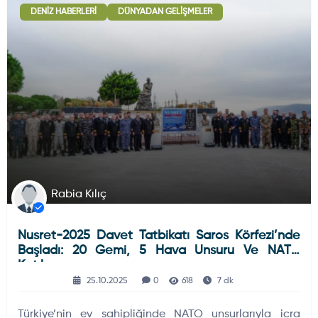
DENIZ HABERLERI
DÜNYADAN GELIŞMELER
Deniz Haberleri
223
Uydu ve Uzay Haberi
44
Silah ve Mühimmatlar
231
Rabia Kılıç
Nusret-2025 Davet Tatbikatı Saros Körfezi’nde
Füze ve Roketler
226
Başladı: 20 Gemi, 5 Hava Unsuru Ve NATO
Katılımı
25.10.2025
0
618
7 dk
Elektronik Sistemler
537
Türkiye’nin ev sahipliğinde NATO unsurlarıyla icra