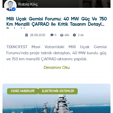
Rabia Kılıç
Milli Uçak Gemisi Forumu: 40 MW Güç Ve 750
Km Menzilli ÇAFRAD Ile Kritik Tasarım Detayları
Paylaşıldı
28.08.2025
0
664
2 dk
TEKNOFEST Mavi Vatan’daki Milli Uçak Gemisi
Forumu’nda proje teknik detayları, 40 MW kurulu güç
ve 750 km menzilli ÇAFRAD aktarımı yapıldı.
Devamını Oku
DENIZ HABERLERI
ELEKTRONIK SISTEMLER