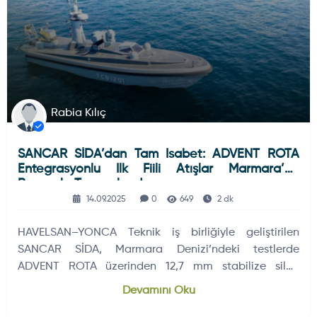
Rabia Kılıç
SANCAR SİDA’dan Tam Isabet: ADVENT ROTA
Entegrasyonlu Ilk Fiili Atışlar Marmara’da
Başarıyla Tamamlandı
14.09.2025
0
649
2 dk
HAVELSAN–YONCA Teknik iş birliğiyle geliştirilen
SANCAR SİDA, Marmara Denizi’ndeki testlerde
ADVENT ROTA üzerinden 12,7 mm stabilize silah
sistemiyle hedefleri yüksek isabetle vurdu.
Devamını Oku