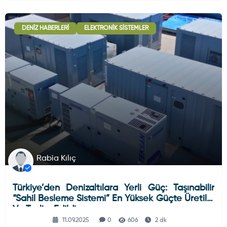
DENIZ HABERLERI
ELEKTRONIK SISTEMLER
Rabia Kılıç
Türkiye’den Denizaltılara Yerli Güç: Taşınabilir
“Sahil Besleme Sistemi” En Yüksek Güçte Üretildi
Ve Teslim Edildi
11.09.2025
0
606
2 dk