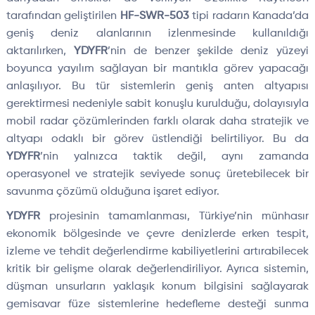
tarafından geliştirilen
HF-SWR-503
tipi radarın Kanada’da
geniş deniz alanlarının izlenmesinde kullanıldığı
aktarılırken,
YDYFR
’nin de benzer şekilde deniz yüzeyi
boyunca yayılım sağlayan bir mantıkla görev yapacağı
anlaşılıyor. Bu tür sistemlerin geniş anten altyapısı
gerektirmesi nedeniyle sabit konuşlu kurulduğu, dolayısıyla
mobil radar çözümlerinden farklı olarak daha stratejik ve
altyapı odaklı bir görev üstlendiği belirtiliyor. Bu da
YDYFR
’nin yalnızca taktik değil, aynı zamanda
operasyonel ve stratejik seviyede sonuç üretebilecek bir
savunma çözümü olduğuna işaret ediyor.
YDYFR
projesinin tamamlanması, Türkiye’nin münhasır
ekonomik bölgesinde ve çevre denizlerde erken tespit,
izleme ve tehdit değerlendirme kabiliyetlerini artırabilecek
kritik bir gelişme olarak değerlendiriliyor. Ayrıca sistemin,
düşman unsurların yaklaşık konum bilgisini sağlayarak
gemisavar füze sistemlerine hedefleme desteği sunma