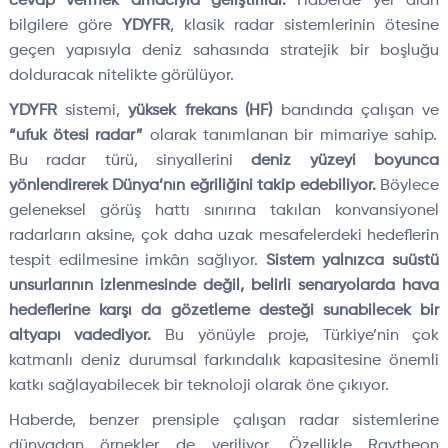
cevap vermek amacıyla geliştirildi.
Haberde yer alan
bilgilere göre
YDYFR
, klasik radar sistemlerinin ötesine
geçen yapısıyla deniz sahasında stratejik bir boşluğu
dolduracak nitelikte görülüyor.
YDYFR
sistemi,
yüksek frekans (HF)
bandında çalışan ve
“ufuk ötesi radar”
olarak tanımlanan bir mimariye sahip.
Bu radar türü, sinyallerini
deniz yüzeyi boyunca
yönlendirerek Dünya’nın eğriliğini takip edebiliyor.
Böylece
geleneksel görüş hattı sınırına takılan konvansiyonel
radarların aksine, çok daha uzak mesafelerdeki hedeflerin
tespit edilmesine imkân sağlıyor.
Sistem yalnızca suüstü
unsurlarının izlenmesinde değil, belirli senaryolarda hava
hedeflerine karşı da gözetleme desteği sunabilecek bir
altyapı vadediyor.
Bu yönüyle proje, Türkiye’nin çok
katmanlı deniz durumsal farkındalık kapasitesine önemli
katkı sağlayabilecek bir teknoloji olarak öne çıkıyor.
Haberde, benzer prensiple çalışan radar sistemlerine
dünyadan örnekler de veriliyor. Özellikle Raytheon