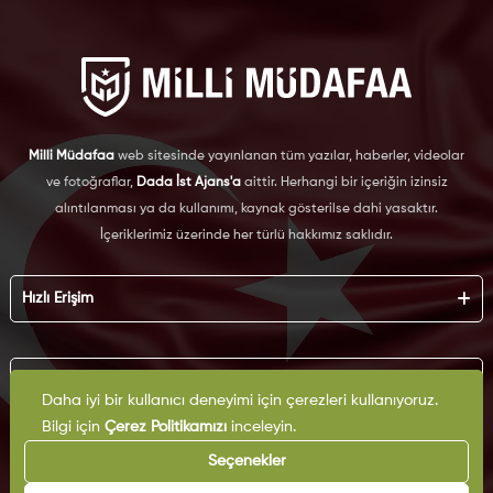
Milli Müdafaa
web sitesinde yayınlanan tüm yazılar, haberler, videolar
ve fotoğraflar,
Dada İst Ajans'a
aittir. Herhangi bir içeriğin izinsiz
alıntılanması ya da kullanımı, kaynak gösterilse dahi yasaktır.
İçeriklerimiz üzerinde her türlü hakkımız saklıdır.
Hızlı Erişim
Hakkımızda
Künye
Kurumsal
Reklam
Daha iyi bir kullanıcı deneyimi için çerezleri kullanıyoruz.
İş Birliği
Bilgi için
Çerez Politikamızı
inceleyin.
KVKK
Arşiv
Çerez Politikası
Seçenekler
İletişim
Gizlilik Politikası
Yazarlar