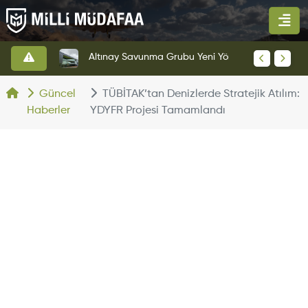
HAVELSAN’dan Azerbaycan Hava Kuvvetlerine Kritik Komuta Kontrol Sistemi İhracatı
Altınay Savunma Grubu Yeni Yönetim Yapısına Geçti
Güncel
TÜBİTAK’tan Denizlerde Stratejik Atılım:
Haberler
YDYFR Projesi Tamamlandı