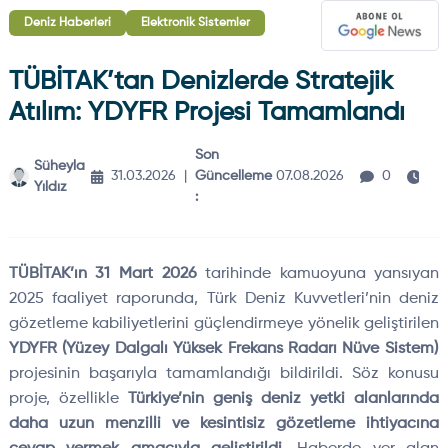
Deniz Haberleri
Elektronik Sistemler
TÜBİTAK’tan Denizlerde Stratejik
Atılım: YDYFR Projesi Tamamlandı
Son
Süheyla
2
31.03.2026
|
Güncelleme
07.08.2026
0
Yıldız
dk
:
TÜBİTAK’ın 31 Mart 2026
tarihinde kamuoyuna yansıyan
2025 faaliyet raporunda, Türk Deniz Kuvvetleri’nin deniz
gözetleme kabiliyetlerini güçlendirmeye yönelik geliştirilen
YDYFR (Yüzey Dalgalı Yüksek Frekans Radarı Nüve Sistem)
projesinin başarıyla tamamlandığı bildirildi. Söz konusu
proje, özellikle
Türkiye’nin geniş deniz yetki alanlarında
daha uzun menzilli ve kesintisiz gözetleme ihtiyacına