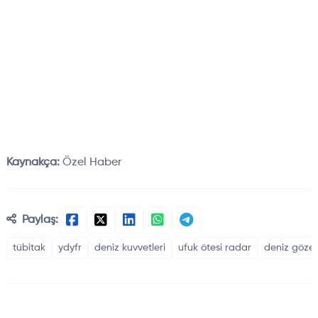
Kaynakça:
Özel Haber
Paylaş:
tübitak
ydyfr
deniz kuvvetleri
ufuk ötesi radar
deniz göze