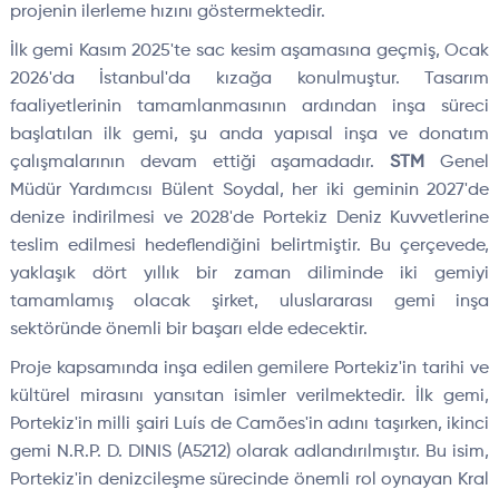
projenin ilerleme hızını göstermektedir.
İlk gemi Kasım 2025'te sac kesim aşamasına geçmiş, Ocak
2026'da İstanbul'da kızağa konulmuştur. Tasarım
faaliyetlerinin tamamlanmasının ardından inşa süreci
başlatılan ilk gemi, şu anda yapısal inşa ve donatım
çalışmalarının devam ettiği aşamadadır.
STM
Genel
Müdür Yardımcısı Bülent Soydal, her iki geminin 2027'de
denize indirilmesi ve 2028'de Portekiz Deniz Kuvvetlerine
teslim edilmesi hedeflendiğini belirtmiştir. Bu çerçevede,
yaklaşık dört yıllık bir zaman diliminde iki gemiyi
tamamlamış olacak şirket, uluslararası gemi inşa
sektöründe önemli bir başarı elde edecektir.
Proje kapsamında inşa edilen gemilere Portekiz'in tarihi ve
kültürel mirasını yansıtan isimler verilmektedir. İlk gemi,
Portekiz'in milli şairi Luís de Camões'in adını taşırken, ikinci
gemi N.R.P. D. DINIS (A5212) olarak adlandırılmıştır. Bu isim,
Portekiz'in denizcileşme sürecinde önemli rol oynayan Kral