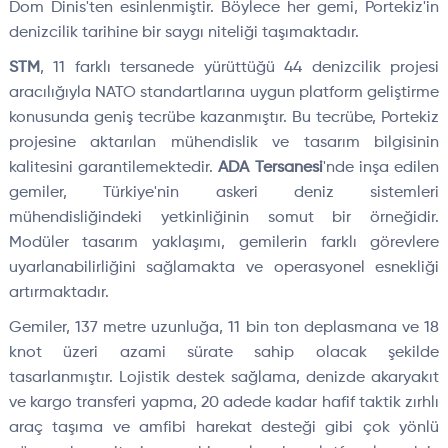
Dom Dinis'ten esinlenmiştir. Böylece her gemi, Portekiz'in
denizcilik tarihine bir saygı niteliği taşımaktadır.
STM
, 11 farklı tersanede yürüttüğü 44 denizcilik projesi
aracılığıyla NATO standartlarına uygun platform geliştirme
konusunda geniş tecrübe kazanmıştır. Bu tecrübe, Portekiz
projesine aktarılan mühendislik ve tasarım bilgisinin
kalitesini garantilemektedir.
ADA Tersanesi
'nde inşa edilen
gemiler, Türkiye'nin askeri deniz sistemleri
mühendisliğindeki yetkinliğinin somut bir örneğidir.
Modüler tasarım yaklaşımı, gemilerin farklı görevlere
uyarlanabilirliğini sağlamakta ve operasyonel esnekliği
artırmaktadır.
Gemiler, 137 metre uzunluğa, 11 bin ton deplasmana ve 18
knot üzeri azami sürate sahip olacak şekilde
tasarlanmıştır. Lojistik destek sağlama, denizde akaryakıt
ve kargo transferi yapma, 20 adede kadar hafif taktik zırhlı
araç taşıma ve amfibi harekat desteği gibi çok yönlü