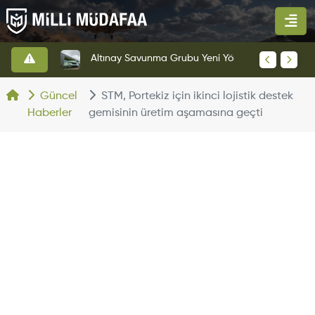
HAVELSAN’dan Azerbaycan Hava Kuvvetlerine Kritik Komuta Kontrol Sistemi İhracatı
Altınay Savunma Grubu Yeni Yönetim Yapısına Geçti
Güncel
STM, Portekiz için ikinci lojistik destek
Haberler
gemisinin üretim aşamasına geçti