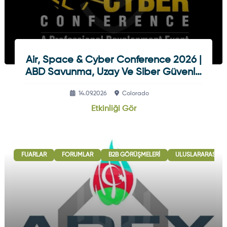
Air, Space & Cyber Conference 2026 |
ABD Savunma, Uzay Ve Siber Güvenlik
Etkinliği
14.09.2026
Colorado
Etkinliği Gör
FUARLAR
FORUMLAR
B2B GÖRÜŞMELERI
ULUSLARARASI İŞB