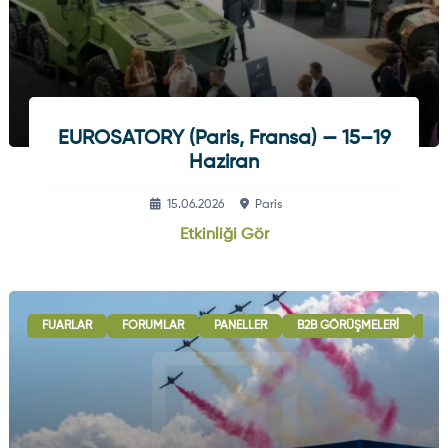
EUROSATORY (Paris, Fransa) — 15–19
Haziran
15.06.2026
Paris
Etkinliği Gör
FUARLAR
FORUMLAR
PANELLER
B2B GÖRÜŞMELERI
ULU