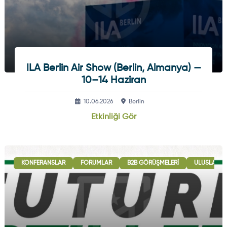
ILA Berlin Air Show (Berlin, Almanya) —
10–14 Haziran
10.06.2026
Berlin
Etkinliği Gör
KONFERANSLAR
FORUMLAR
B2B GÖRÜŞMELERI
ULUSLARARA