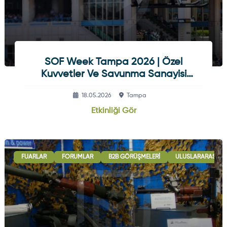
SOF Week Tampa 2026 | Özel
Kuvvetler Ve Savunma Sanayisi
Etkinliği
18.05.2026
Tampa
Etkinliği Gör
FUARLAR
FORUMLAR
B2B GÖRÜŞMELERI
ULUSLARARASI İŞB