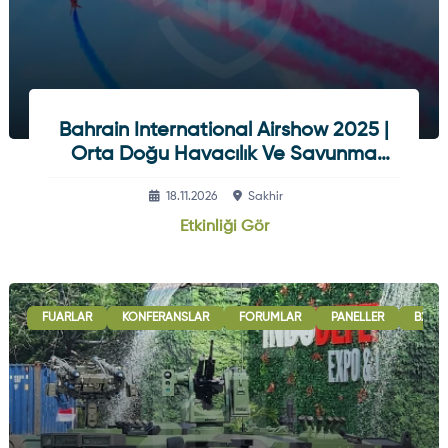
Bahrain International Airshow 2025 |
Orta Doğu Havacılık Ve Savunma
Fuarı
18.11.2026
Sakhir
Etkinliği Gör
FUARLAR
KONFERANSLAR
FORUMLAR
PANELLER
B2B G