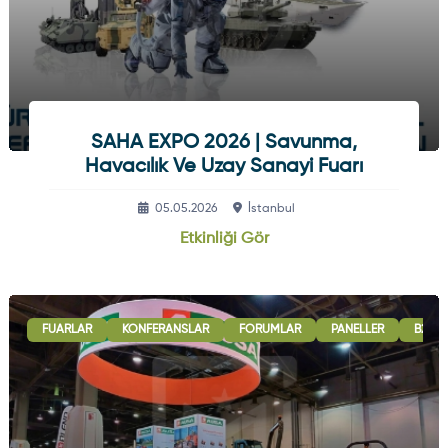
SAHA EXPO 2026 | Savunma,
Havacılık Ve Uzay Sanayi Fuarı
05.05.2026
İstanbul
Etkinliği Gör
FUARLAR
KONFERANSLAR
FORUMLAR
PANELLER
B2B G