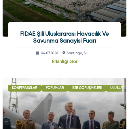
FIDAE Şili Uluslararası Havacılık Ve
Savunma Sanayisi Fuarı
04.07.2026
Santiago, Şili
Etkinliği Gör
KONFERANSLAR
FORUMLAR
B2B GÖRÜŞMELERI
ULUSLARARA