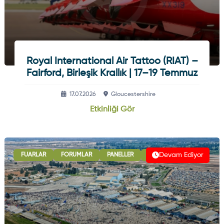
Royal International Air Tattoo (RIAT) –
Fairford, Birleşik Krallık | 17–19 Temmuz
17.07.2026
Gloucestershire
Etkinliği Gör
Devam Ediyor
FUARLAR
FORUMLAR
PANELLER
B2B GÖRÜŞMELERI
ULU