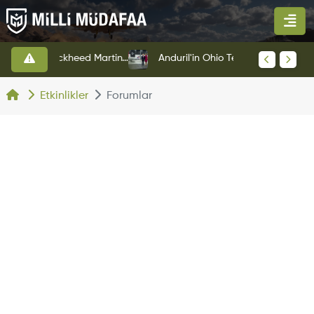
BAE Systems Ve Lockheed Martin'den Blizzard Çok Görevli İHA
Anduril'in Ohio Tesisinden İlk YFQ-44A Fury Çıktı
Etkinlikler
Forumlar