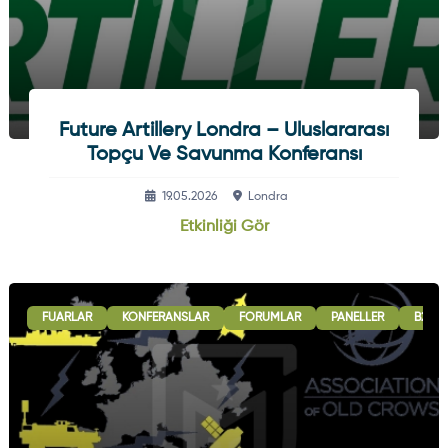
Future Artillery Londra – Uluslararası
Topçu Ve Savunma Konferansı
19.05.2026
Londra
Etkinliği Gör
FUARLAR
KONFERANSLAR
FORUMLAR
PANELLER
B2B G