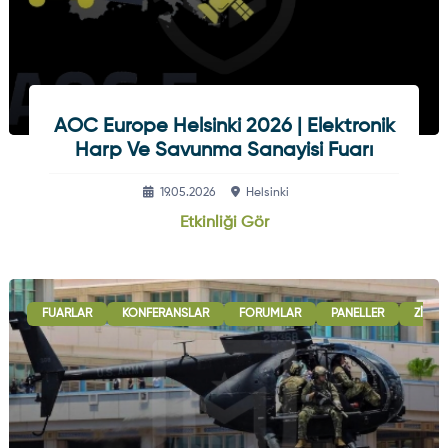
AOC Europe Helsinki 2026 | Elektronik
Harp Ve Savunma Sanayisi Fuarı
19.05.2026
Helsinki
Etkinliği Gör
FUARLAR
KONFERANSLAR
FORUMLAR
PANELLER
ZIRVE