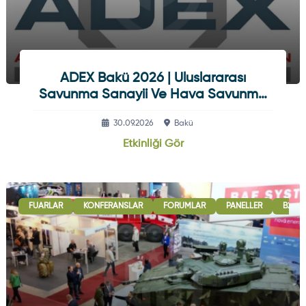
ADEX Bakü 2026 | Uluslararası
Savunma Sanayii Ve Hava Savunma
Sistemleri Fuarı
30.09.2026
Bakü
Etkinliği Gör
FUARLAR
KONFERANSLAR
FORUMLAR
PANELLER
B2B G