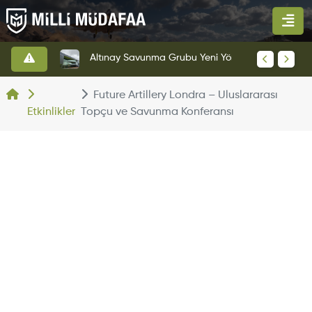
HAVELSAN’dan Azerbaycan Hava Kuvvetlerine Kritik Komuta Kontrol Sistemi İhracatı
Altınay Savunma Grubu Yeni Yönetim Yapısına Geçti
Future Artillery Londra – Uluslararası
Etkinlikler
Topçu ve Savunma Konferansı