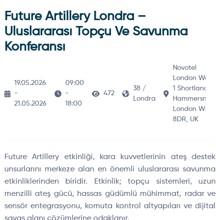
Future Artillery Londra –
Uluslararası Topçu Ve Savunma
Konferansı
Novotel
London West,
19.05.2026
09:00
38 /
1 Shortlands,
-
-
472
Londra
Hammersmith,
21.05.2026
18:00
London W6
8DR, UK
Future Artillery etkinliği, kara kuvvetlerinin ateş destek
unsurlarını merkeze alan en önemli uluslararası savunma
etkinliklerinden biridir. Etkinlik; topçu sistemleri, uzun
menzilli ateş gücü, hassas güdümlü mühimmat, radar ve
sensör entegrasyonu, komuta kontrol altyapıları ve dijital
savaş alanı çözümlerine odaklanır.