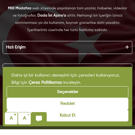
Milli Müdafaa
web sitesinde yayınlanan tüm yazılar, haberler, videolar
ve fotoğraflar,
Dada İst Ajans'a
aittir. Herhangi bir içeriğin izinsiz
alıntılanması ya da kullanımı, kaynak gösterilse dahi yasaktır.
İçeriklerimiz üzerinde her türlü hakkımız saklıdır.
Hızlı Erişim
Hakkımızda
Künye
Kurumsal
Reklam
Daha iyi bir kullanıcı deneyimi için çerezleri kullanıyoruz.
İş Birliği
Bilgi için
Çerez Politikamızı
inceleyin.
KVKK
Arşiv
Çerez Politikası
Seçenekler
İletişim
Gizlilik Politikası
Yazarlar
Kullanım Şartları
Reddet
Yayın İlkeleri
+
-
Kabul Et
A
A