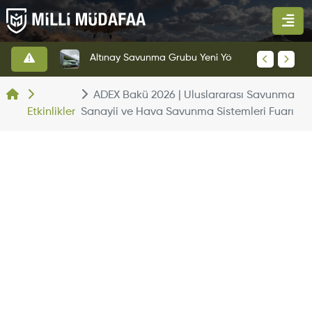
HAVELSAN’dan Azerbaycan Hava Kuvvetlerine Kritik Komuta Kontrol Sistemi İhracatı
Altınay Savunma Grubu Yeni Yönetim Yapısına Geçti
ADEX Bakü 2026 | Uluslararası Savunma
Etkinlikler
Sanayii ve Hava Savunma Sistemleri Fuarı