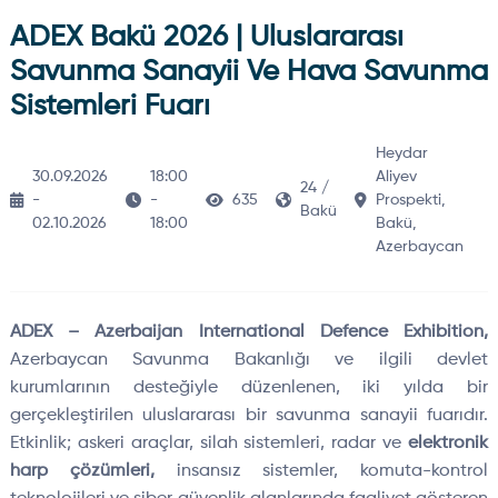
ADEX Bakü 2026 | Uluslararası
Savunma Sanayii Ve Hava Savunma
Sistemleri Fuarı
Heydar
30.09.2026
18:00
Aliyev
24 /
-
-
635
Prospekti,
Bakü
02.10.2026
18:00
Bakü,
Azerbaycan
ADEX – Azerbaijan International Defence Exhibition,
Azerbaycan Savunma Bakanlığı ve ilgili devlet
kurumlarının desteğiyle düzenlenen, iki yılda bir
gerçekleştirilen uluslararası bir savunma sanayii fuarıdır.
Etkinlik; askeri araçlar, silah sistemleri, radar ve
elektronik
harp çözümleri,
insansız sistemler, komuta-kontrol