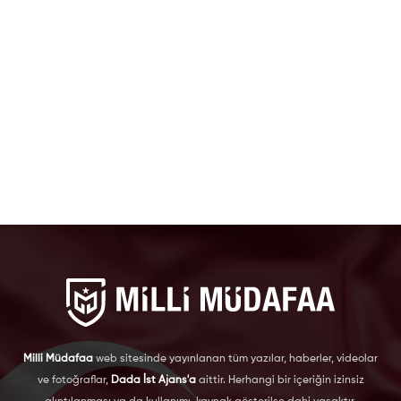
Milli Müdafaa
web sitesinde yayınlanan tüm yazılar, haberler, videolar
ve fotoğraflar,
Dada İst Ajans'a
aittir. Herhangi bir içeriğin izinsiz