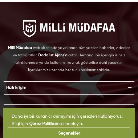
Milli Müdafaa
web sitesinde yayınlanan tüm yazılar, haberler, videolar
ve fotoğraflar,
Dada İst Ajans'a
aittir. Herhangi bir içeriğin izinsiz
alıntılanması ya da kullanımı, kaynak gösterilse dahi yasaktır.
İçeriklerimiz üzerinde her türlü hakkımız saklıdır.
Hızlı Erişim
Hakkımızda
Künye
Kurumsal
Reklam
Daha iyi bir kullanıcı deneyimi için çerezleri kullanıyoruz.
İş Birliği
Bilgi için
Çerez Politikamızı
inceleyin.
KVKK
Arşiv
Çerez Politikası
Seçenekler
İletişim