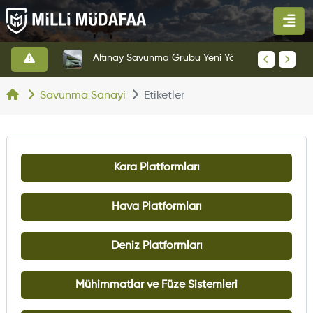
HAVELSAN’dan Azerbaycan Hava Kuvvetlerine Kritik Komuta Kontrol Sistemi İhracatı
Altınay Savunma Grubu Yeni Yönetim Yapısına Geçti
Savunma Sanayi
Etiketler
Kara Platformları
Hava Platformları
Deniz Platformları
Mühimmatlar ve Füze Sistemleri