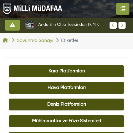
BAE Systems Ve Lockheed Martin'den Blizzard Çok Görevli İHA
Anduril'in Ohio Tesisinden İlk YFQ-44A Fury Çıktı
Savunma Sanayi
Etiketler
Kara Platformları
Hava Platformları
Deniz Platformları
Mühimmatlar ve Füze Sistemleri